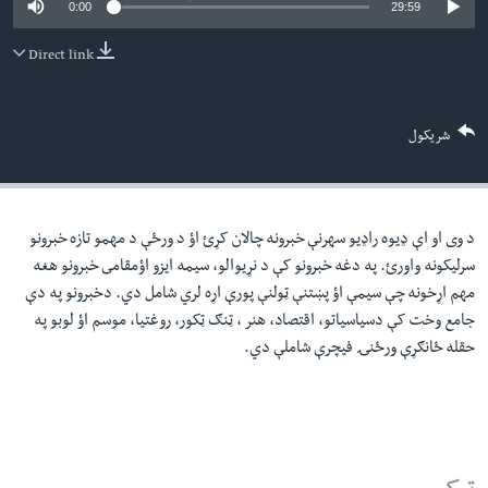
0:00
29:59
لته
اداریه
ه
Direct link
خکې
Learning English
رکزي
ټون
FOLLOW US
شریکول
ه
اوړئ
د وی او اې ډيوه راډيو سهرنې خبرونه چالان کړئ اؤ د ورځې د مهمو تازه خبرونو
ژبې
سرليکونه واورئ. په دغه خبرونو کې د نړيوالو، سيمه ايزو اؤمقامى خبرونو هغه
مهم اړخونه چې سيمې اؤ پښتنې ټولنې پورې اړه لري شامل دي. دخبرونو په دې
جامع وخت کې دسياسياتو، اقتصاد، هنر ، ټنګ ټکور، روغتيا، موسم اؤ لوبو په
حقله ځانګړې ورځنۍ فيچرې شاملې دي.