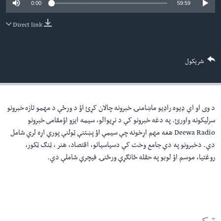
0:00
59:59
لته
اداریه
ه
Direct link
خکې
Learning English
رکزي
ټون
FOLLOW US
شریکول
ه
اوړئ
د وی او اې ډيوه راډيو ماښامنۍ خبرونه چالان کړئ اؤ د ورځې د مهمو تازه خبرونو
ژبې
سرليکونه واورئ. په دغه خبرونو کې د نړيوالو، سيمه ايزو اؤمقامى خبرونو
Deewa Radio هغه مهم اړخونه چې سيمې اؤ پښتنې ټولنې پورې اړه لري شامل
دي. دخبرونو په دې جامع وخت کې دسياسياتو، اقتصاد، هنر ، ټنګ ټکور،
روغتيا، موسم اؤ لوبو په حقله ځانګړې ورځنۍ فيچرې شاملې دي.