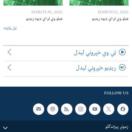
MARCH 26, 2025
MARCH 27, 2025
هېلو وي او اې ډیوه ریډیو
هېلو وي او اې ډیوه ریډیو
ټول ټوکونه
ټي وي خپرونې لیدل
ریډیو خپرونې لیدل
FOLLOW US
زمونږ پېژندگلو