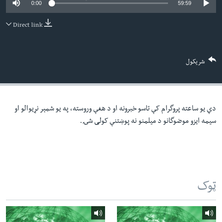
0:00
59:59
لته
اداریه
ه
Direct link
خکې
Learning English
رکزي
ټون
FOLLOW US
شریکول
ه
اوړئ
دې یو ساعته پروگرام کې تاسو خبرونه او د هغې وروسته، په یو شمېر نړیوالو او
ژبې
سیمه ایزو موضوگانو د میلمنو نه پوښتنې کولی شۍ.
ټوک