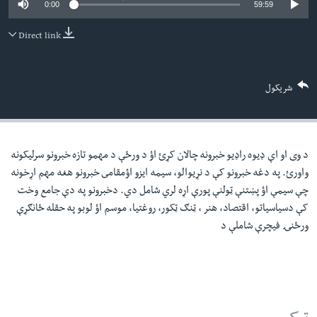
0:00
59:59
لته
اداریه
ه
Direct link
خکې
Learning English
رکزي
ټون
FOLLOW US
شریکول
ه
اوړئ
د وی او اې ډيوه راډيو خبرونه چالان کړئ اؤ د ورځې د مهمو تازه خبرونو سرليکونه
ژبې
واورئ. په دغه خبرونو کې د نړيوالو، سيمه ايزو اؤمقامى خبرونو هغه مهم اړخونه
چې سيمې اؤ پښتنې ټولنې پورې اړه لري شامل دي. دخبرونو په دې جامع وخت
کې دسياسياتو، اقتصاد، هنر ، ټنګ ټکور، روغتيا، موسم اؤ لوبو په حقله ځانګړې
ورځنۍ فيچرې شاملې د