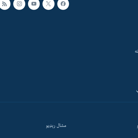
ه
ې
مشال رېډيو