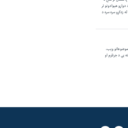
پاکستان تر منځ د
 دواړو هېوادونو تر
ه زدکړو سره سره د
 موضوعاتو وېب،
 يې د جرنلزم او