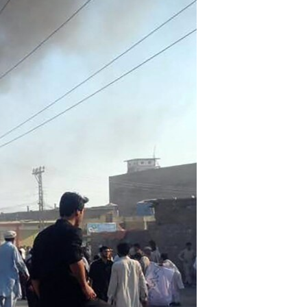
اداریه
لته
ه
خکې
رکزي
ټون
ه
اوړئ