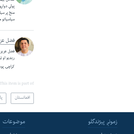
عدنان بېټن
پولې دواړو
منځ پر سیا
سیاسیاتو م
فضل عزی
فضل عزيز پ
رېډيو او ټ
کراچۍ پوهن
This item is part of
افغانستان
پا
زمونږ پېژندگلو
موضوعات