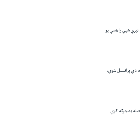
ه، د تېرې شپې راهسې يو
نه دي پرانستل شوي،
يصله به جرګه کوي