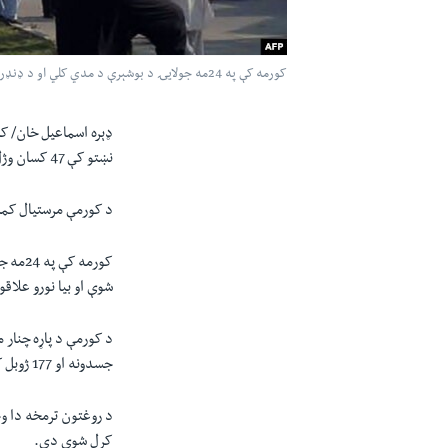
کورمه کې په 24مه جولايۍ د بوشېرې د مدي کلي او د ډنډر علاقې د مالي خېل کلي ترمنځ د ځمکې يا جايداد په سر شخړه پيل شوې او بيا نورو علاقو ته غځېدلې وه (فایل فوټو)
ډېره اسماعيل خان/ 
نښتو کې 47 کسان وژل شوي او لږ تر لږه 177 نور ژوبل شوي دي.
د کورمې مرستيال کمش
کورمه
شوې او بيا نورو علاقو
جسدونه او 177 ژوبل کسان ور وړل شوي، او دوی ټول په ډزو لګېدلي وو.
کړل شوي دي.