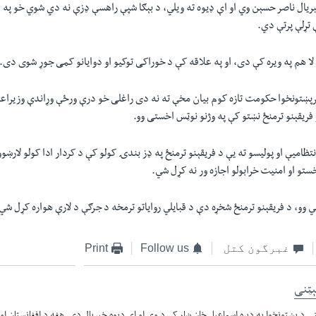
ريال ناصر حسېن وي او اې ډيوه ته ویلي، د بېګا شپې راهسې ډزې نه دي شوي خو په 
 تړلې پرتې دي.
ا هم په ويره کې دی، او په علاقه کې د خوراکی توکيو او دوايانو کمی جوړ شوی دی.
رپښتونخوا حکومت تازه کوم بيان مخې ته نه دی راغلی خو درې ورځې وړاندې وزيراعل
 فريقېنو ترمنځ نښتو کې په وژنو نوټس اخستی وو.
ظامیې او پوليسو ته یې د فريقېنو ترمنځ په ډز بندۍ کولو کې د کردار ادا کولو لارښو
ستو او امنيت خرابولو اجازه ور نه کړل شي.
ي وو، د فريقېنو ترمنځ شخړه دې د قبايلي رواياتو ترمخه د جرګې د لارې هواره کړل شي
غبرگون کتل
Follow us
Print
ېټنی