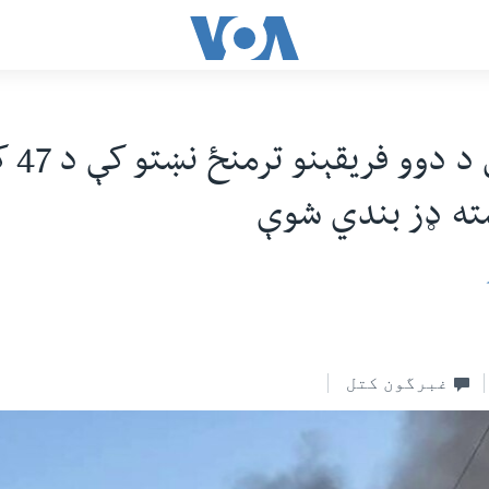
کورمه ک
سته ډز بندي شوې
غبرگون کتل