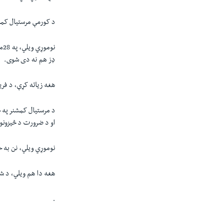
د کورمې مرستیال کمشنر جاوېدا
نو
ډز هم نه دی شوی.
هغه زياته کړې، د فريقېنو څخه 93 مورچې خالي کړل شوي او امني
د مرستیال کمشنر په خ
او د ضرورت د څيزونو
نوموړي ویلي، نن به ح
هغه دا هم ويلي، د شخ
.