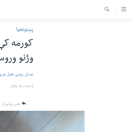
اس
سیدونکی
Search
ینک
کور پاڼه
پښتونخوا
لته
د سېمې خبرونه
ه
ړاندې
پاکستان
پښتونخوا
رکزي
وژنو ورو
ټاکنې
بلوچستان
ُزیاتو
امریکا
ه
عدنان بېټنی
فضل عزیز
اوړئ
نړۍ
لته
July 30, 2024
افغانستان
ه
خکې
داعش او تندروي
شریکول
رکزي
ټې وي
ټون
ه
دروغ ریښتیا
اوړئ