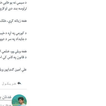
د سيمې نه يو ځايي خب
تراوسه بند دی او لارې
هغه زياته کړې، خلک ل
د کورمې په اړه د خېب
د جايداد په سر د دوو
هغه ويلي وو، ضلعې انت
د قانون په لاس کې اخ
علي امين ګنډاپور ويل
شریکول
عدنان ب