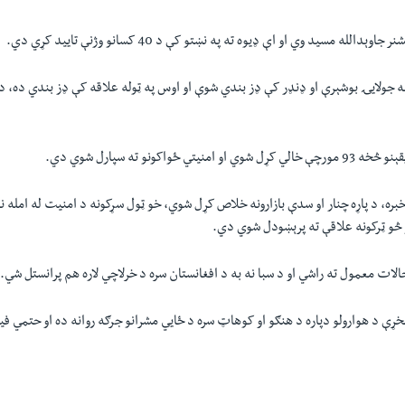
لله مسيد وي او اې ډيوه ته په نښتو کې د 40 کسانو وژنې تاييد کړي دي.
موړي ویلي، په 28مه جولايۍ بوشېرې او ډنډر کې ډز بندي شوې او اوس په ټوله علاقه کې ډز بندي د
تي ځواکونو ته سپارل شوي دي.
بره، د پاړه چنار او سدې بازارونه خلاص کړل شوي، خو ټول سړکونه د امنيت له امله 
 څو ټرکونه علاقې ته پرېښودل شوي دي.
الات معمول ته راشي او د سبا نه به د افغانستان سره د خرلاچي لاره هم پرانستل شي.
ړې د هوارولو دپاره د هنګو او کوهاټ سره د ځايي مشرانو جرګه روانه ده او حتمي ف