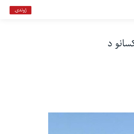
ژوندۍ
ې د دوو فريقېنو ترمنځ نښتو کې د 47 کسانو د