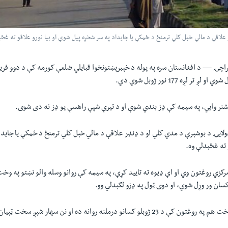
کراچۍ —
د افغانستان سره په پوله د خېبرپښتونخوا قبايلي ضلعې کورمه کې د دوو فريق
نر وايي، په سيمه کې ډز بندي شوې او د تيرې شپې راهسې يو ډز نه دی شوی.
 کې په 24مه جولايۍ د بوشېرې د مدي کلي او د ډنډر علاقې د مالي خېل کلي ترمنځ د ځمکې يا جاي
 ته غځېدلې وه.
د روغتون ترمخه دا وخت هم په روغتون کې د 23 ژوبلو کسانو درملنه روانه ده او نن سهار شپږ