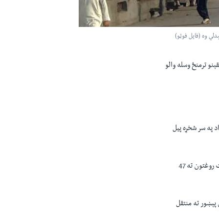
ېنو ترمنځ وسله والو
داد په سر شخړه پيل
د کورمې د پاړه چنار مرکزي روغتون وي او اې ډيوه ته تاييد کړې، په سيمه کې روانو وسله والو نښتو په وخت روغتون ته 47
 سخت ټپيان پېښور ته منتقل