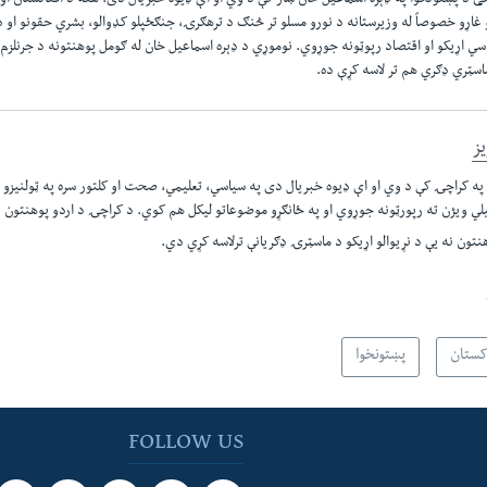
ی د پښتونخوا په ډېره اسماعیل خان ښار کې د وي او اې ډیوه خبریال دی. هغه د افغانستان او 
 غاړو خصوصاً له وزیرستانه د نورو مسلو تر څنګ د ترهګرۍ، جنګځپلو کډوالو، بشري حقونو او د
سي اړیکو او اقتصاد رپوټونه جوړوي. نوموړي د ډېره اسماعیل خان له ګومل پوهنتونه د جرنلزم ل
اسټري ډګري هم تر لاسه کړې ده.
ز
ه کراچۍ کې د وي او اې ډيوه خبريال دی په سياسي، تعليمي، صحت او کلتور سره په ټولنيزو
يلي ويژن ته رپورټونه جوړوي او په ځانګړو موضوعاتو ليکل هم کوي. د کراچۍ د اردو پوهنتون نه
تون نه يې د نړيوالو اړيکو د ماسټرۍ ډګريانې ترلاسه کړي دي.​
کستان
پښتونخوا
FOLLOW US