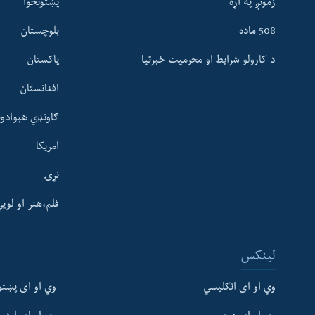
زمونږ په اړه
پښتونخوا
508 ماده
بلوچستان
د کارولو شرایط او محرمیت خبرتیا
پاکستان
افغانستان
ګاونډي هېوادون
امریکا
نړۍ
فلم،هنر او لوی
Learning English
لینکس
FOLLOW US
وي او ای انګلیسي
وي او ای پښتو