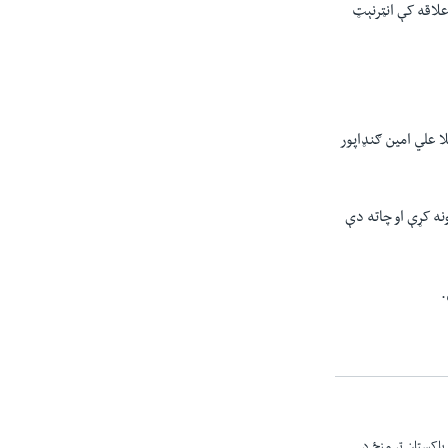
علاقه کې انټرنېټ
ا علي امين ګنډاپور
ونه کړې او چاته دې
.