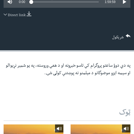
0:00
1:59:59
لته
اداریه
ه
Direct link
خکې
Learning English
رکزي
ټون
FOLLOW US
شریکول
ه
اوړئ
په دې دوؤ ساعتو پروگرام کې تاسو خبرونه او د هغې وروسته، په یو شمېر نړیوالو
ژبې
او سیمه ایزو موضوگانو د میلمنو نه پوښتنې کولی شۍ.
ټوک