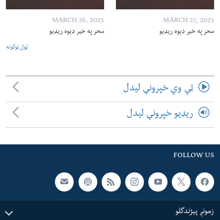
MARCH 26, 2025
MARCH 27, 2025
سحر په خیر ډیوه ریډیو
سحر په خیر ډیوه ریډیو
ټول ټوکونه
ټي وي خپرونې لیدل
ریډیو خپرونې لیدل
FOLLOW US
زمونږ پېژندگلو