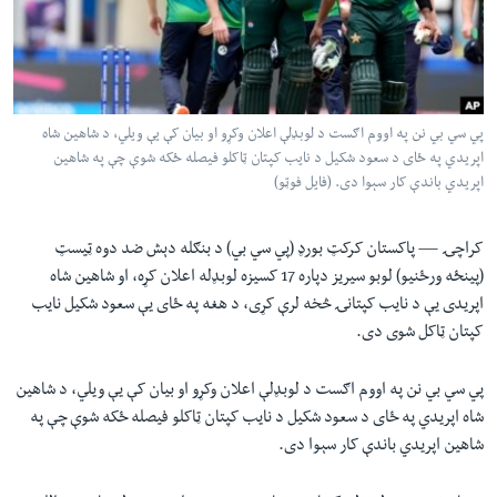
لته
اداریه
ه
خکې
Learning English
رکزي
ټون
پي سي بي نن په اووم اګست د لوبډلې اعلان وکړو او بيان کې یې ويلي، د شاهين شاه
FOLLOW US
ه
اپريدي په ځای د سعود شکيل د نايب کپتان ټاکلو فيصله ځکه شوې چې په شاهين
اوړئ
اپريدي باندې کار سېوا دی. (فایل فوټو)
ژبې
کراچۍ —
پاکستان کرکټ بورډ (پي سي بي) د بنګله دېش ضد دوه ټيسټ
(پينځه ورځنيو) لوبو سيريز دپاره 17 کسيزه لوبډله اعلان کړه، او شاهين شاه
اپريدی یې د نايب کپتانۍ څخه لرې کړی، د هغه په ځای یې سعود شکيل نايب
کپتان ټاکل شوی دی.
پي سي بي نن په اووم اګست د لوبډلې اعلان وکړو او بيان کې یې ويلي، د شاهين
شاه اپريدي په ځای د سعود شکيل د نايب کپتان ټاکلو فيصله ځکه شوې چې په
شاهين اپريدي باندې کار سېوا دی.