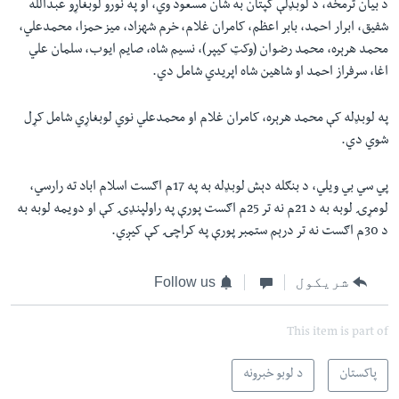
د بيان ترمخه، د لوبډلې کپتان به شان مسعود وي، او په نورو لوبغاړو عبدالله
شفيق، ابرار احمد، بابر اعظم، کامران غلام، خرم شهزاد، ميز حمزا، محمدعلي،
محمد هرېره، محمد رضوان (وکټ کيپر)، نسيم شاه، صايم ايوب، سلمان علي
اغا، سرفراز احمد او شاهين شاه اپريدي شامل دي.
په لوبډله کې محمد هرېره، کامران غلام او محمدعلي نوي لوبغاړي شامل کړل
شوي دي.
پي سي بي ويلي، د بنګله دېش لوبډله به په 17م اګست اسلام اباد ته رارسي،
لومړۍ لوبه به د 21م نه تر 25م اګست پورې په راولپنډۍ کې او دويمه لوبه به
د 30م اګست نه تر درېم ستمبر پورې په کراچۍ کې کيږي.
شریکول
Follow us
This item is part of
پاکستان
د لوبو خبرونه