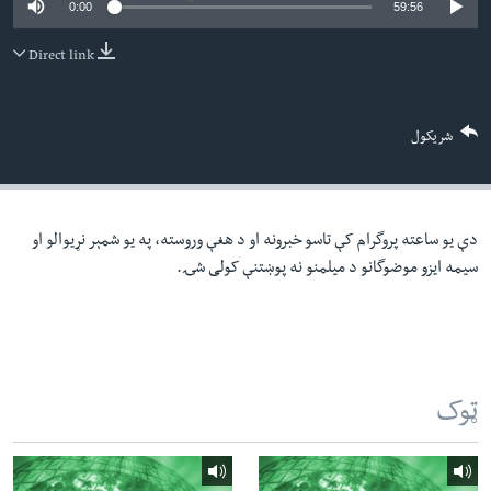
0:00
59:56
لته
اداریه
ه
Direct link
خکې
Learning English
رکزي
ټون
FOLLOW US
شریکول
ه
اوړئ
دې یو ساعته پروگرام کې تاسو خبرونه او د هغې وروسته، په یو شمېر نړیوالو او
ژبې
سیمه ایزو موضوگانو د میلمنو نه پوښتنې کولی شۍ.
ټوک