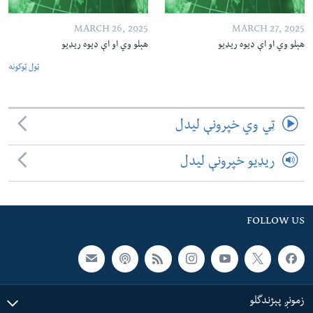
MARCH 26, 2025
MARCH 27, 2025
هېلو وي او اې ډیوه ریډیو
هېلو وي او اې ډیوه ریډیو
ټول ټوکونه
ټي وي خپرونې لیدل
ریډیو خپرونې لیدل
FOLLOW US
زمونږ پېژندگلو