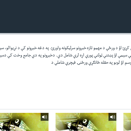
ن کړئ اؤ د ورځې د مهمو تازه خبرونو سرليکونه واورئ. په دغه خبرونو کې د نړيوالو، سي
ې سيمې اؤ پښتنې ټولنې پورې اړه لري شامل دي. دخبرونو په دې جامع وخت کې دسيا
موسم اؤ لوبو په حقله ځانګړې ورځنۍ فيچرې شاملې د