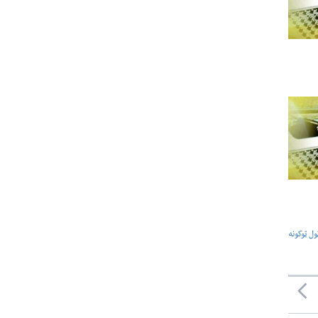
ول ټوکونه