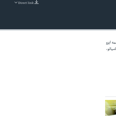
Direct link
EMBED
مه ايزو
سياتو،