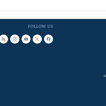
FOLLOW US
ه
ې