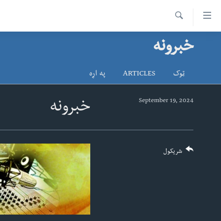
اس
سیدونکی
Search
ینک
خبرونه
کور پاڼه
لته
د سېمې خبرونه
ه
ټوک
ARTICLES
په اړه
ړاندې
پاکستان
پښتونخوا
رکزي
ټاکنې
بلوچستان
September 19, 2024
خبرونه
ُزیاتو
امریکا
ه
اوړئ
نړۍ
لته
افغانستان
شریکول
ه
خکې
داعش او تندروي
رکزي
ټې وي
ټون
ه
دروغ ریښتیا
اوړئ