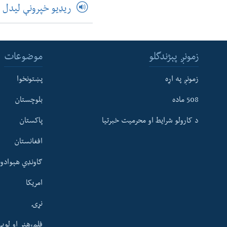
ریډیو خپرونې لیدل
زمونږ پېژندگلو
موضوعات
زمونږ په اړه
پښتونخوا
508 ماده
بلوچستان
د کارولو شرایط او محرمیت خبرتیا
پاکستان
افغانستان
ګاونډي هېوادون
امریکا
نړۍ
فلم،هنر او لوی