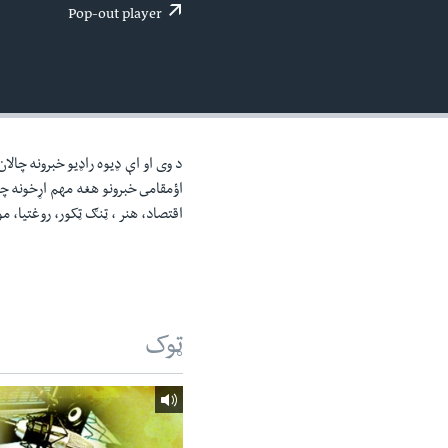
اداریه
لته
Pop-out player
ه
خکې
رکزي
ټون
ه
اوړئ
د وی او اې ډيوه راډيو خبرونه چالا
اؤمقامى خبرونو هغه مهم اړخونه چ
اقتصاد، هنر ، ټنګ ټکور، روغتيا، 
ټوک