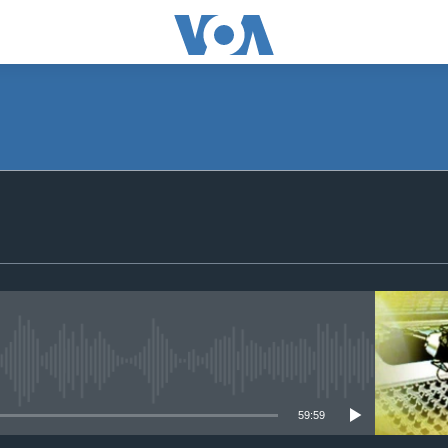
SUBSCRIBE
Apple Podcasts
ګډون
No media source currently available
59:59