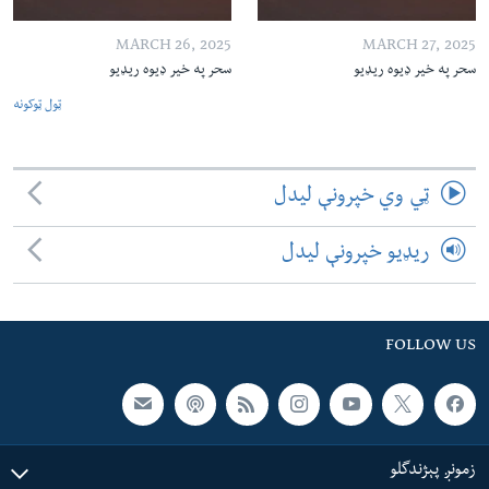
MARCH 26, 2025
MARCH 27, 2025
سحر په خیر ډیوه ریډیو
سحر په خیر ډیوه ریډیو
ټول ټوکونه
ټي وي خپرونې لیدل
ریډیو خپرونې لیدل
FOLLOW US
زمونږ پېژندگلو