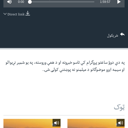
0:00
1:59:57
لته
اداریه
ه
Direct link
خکې
Learning English
رکزي
ټون
FOLLOW US
شریکول
ه
اوړئ
په دې دوؤ ساعتو پروگرام کې تاسو خبرونه او د هغې وروسته، په یو شمېر نړیوالو
ژبې
او سیمه ایزو موضوگانو د میلمنو نه پوښتنې کولی شۍ.
ټوک