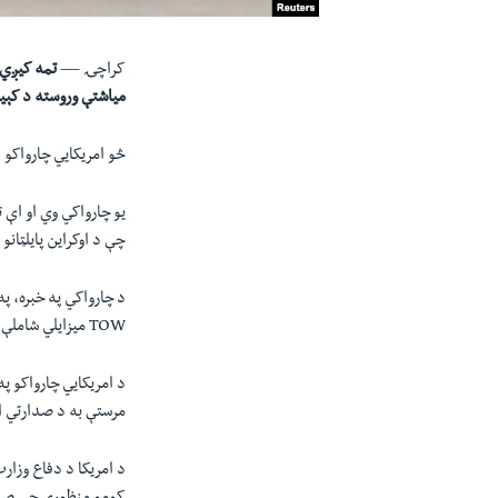
کراچۍ —
مياشتې وروسته د کې
څو امریکايي چارواکو 
چې د اوکراين پايلټانو
TOW ميزایلي شاملې دي.
د امریکايي چارواکو 
مرستې به د صدارتي امر