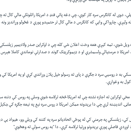
بايډن د اپرېل په میاشت کې ورکړې وه.
یلي، دوی له کانګرس سره کار کوي، چې دغه پاتې فنډ د امریکا راتلونکي مالي کال ته چې
 وليږي. چارواکي وایي که کانګرس د مالي کال تر حتمېدو پورې د غځولو وړاندیز ونه
ړه ويل شوي، تمه کیږي هغه وخت اعلان شي کله چې د اوکراین صدر ولادیمیر زېلنسکي
د امریکا د مرستیالې ولسمشرې او د ډېموکرېټک ګوند د صدارتي نوماندې کاملا هېرس 
سکي به د روسیې سره د جګړې د پای ته رسولو خپل پلان وړاندې کړي او په امریکا کې 
 کول به وغواړي.
مخې اوکراین ته اجازه نشته چې له امریکا څخه ترلاسه شوي وسلې په روس کې دننه س
ماڼۍ اندېښنه لري چې دا بریدونه ممکن امریکا د روس سره نېغ په نېغه جګړه کې ښکېل
ل کې، زېلنسکي په جرمني کې له پوځي اتحاديانو سره په کتنه کې ويلي وو، هيواد یې دې
وږدې فاصلې پورې بريدونو وړتیا ترلاسه کړي، دا "به روس سولې ته وهڅوي"