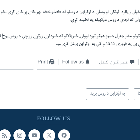
پلې زیاتره الوتکې او وسلې د اوکراین د وسلو له فاصلو څخه بهر ځای پر ځای کړي، خو 
ې ته نزدې د روس مرکزونه په نخښه کړي.
کونو مشر جنرل جېمز هيکر تېره اوونۍ خبریالانو ته خبرداری ورکړی وو چې د روس پوځ
 کې په اوکراين يرغل کړی وو.
غبرگون کتل
Follow us
Print
ا
په اوکراین د روس بريد
FOLLOW US