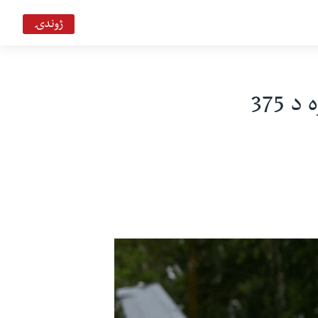
ژوندۍ
تمه کيږي امريکا په دې اونۍ کې د اوکراين دپاره د 375