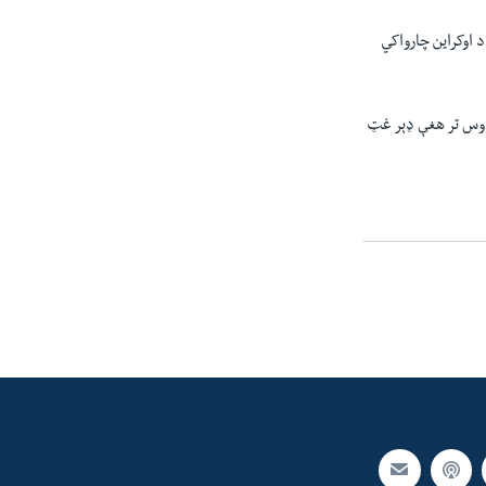
د اوکراین چارواکي
 اوس تر هغې ډېر غټ