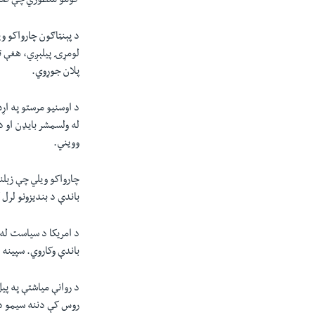
کومو منظوري چې صدر 
د پېنټاګون چارواکو و
لومړۍ پیلېږي، هغې ته
پلان جوړوي.
د اوسنيو مرستو په ا
له ولسمشر بایډن او 
وويني.
چارواکو ویلي چې زېلن
باندې د بندیزونو لرل
د امریکا د سیاست له 
باندې وکاروي. سپینه 
د روانې میاشتې په پی
روس کې دننه سيمو د ا