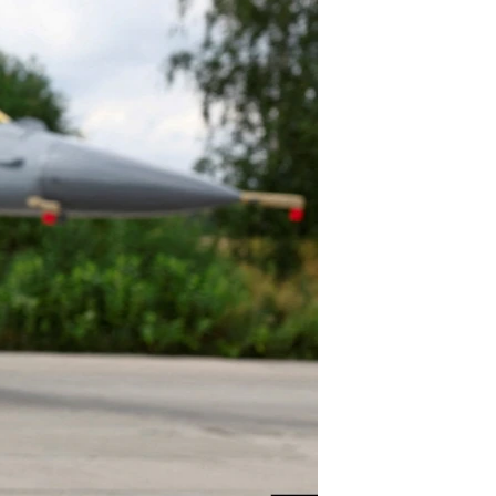
اداریه
لته
ه
خکې
رکزي
ټون
ه
اوړئ