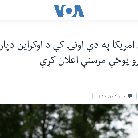
رو پوځي مرستې اعلان کړي
غبرگون کتل