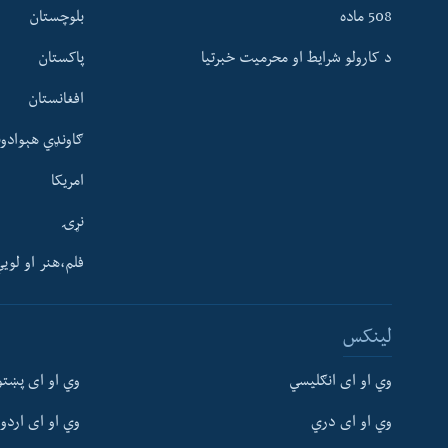
508 ماده
بلوچستان
د کارولو شرایط او محرمیت خبرتیا
پاکستان
افغانستان
ګاونډي هېوادون
امریکا
نړۍ
فلم،هنر او لوی
Learning English
لینکس
FOLLOW US
وي او ای انګلیسي
وي او ای پښتو
وي او ای دري
وي او ای اردو
ژبې