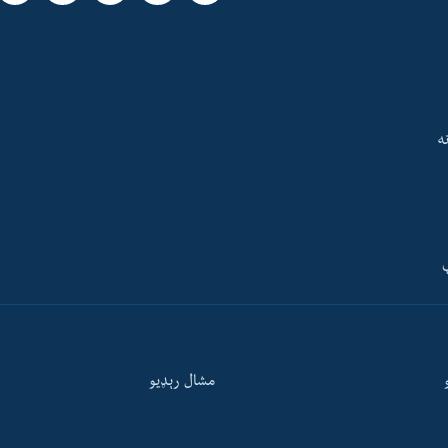
ه
ې
مشال رېډيو