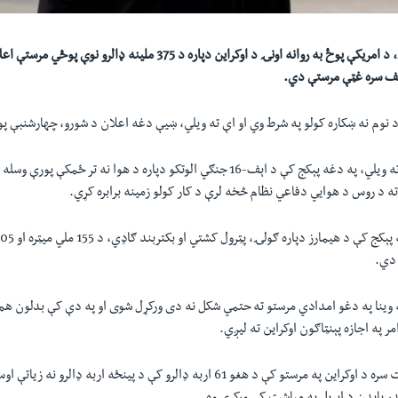
تمه کيږي، د امریکې پوځ به روانه اونۍ د اوکراين دپاره د 375 ملينه ډا
يف سره غټې مرستې دي.
د نوم نه ښکاره کولو په شرط وي او اې ته ويلي، ښيې دغه اعلان د شورو، چهارشنبې پ
يو چارواکي وي او اې ته ويلي، په دغه پېکج کې د اېف-16 جنګي الوتکو دپاره د هوا نه تر ځ
 ته د روس د هوايي دفاعي نظام څخه لرې د کار کولو زمينه برابره کړي.
په وينا په دغو امدادي مرستو ته حتمي شکل نه دی ورکړل شوی او په دې کې بدلون 
 په اجازه پېنټاګون اوکراين ته ليږي.
د امریکا د دفاع وزارت سره د اوکراين په مرستو کې د هغو 61 اربه ډالرو کې د پينځه اربه 