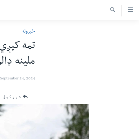
اس
سیدونکی
Search
ینک
کور پاڼه
خبرونه
لته
د سېمې خبرونه
ه
ړاندې
پاکستان
پښتونخوا
رکزي
ملينه ډال
ټاکنې
بلوچستان
ُزیاتو
امریکا
ه
September 24, 2024
اوړئ
نړۍ
لته
افغانستان
شریکول
ه
خکې
داعش او تندروي
رکزي
ټې وي
ټون
ه
دروغ ریښتیا
اوړئ