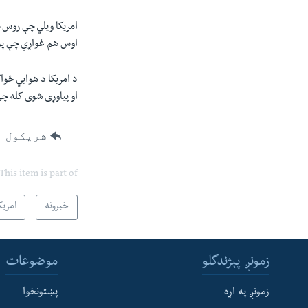
امریکا ویلي چې روس خ
اوس هم غواړي چې پول
د امریکا د هوايي ځوا
او پياوړی شوی کله چې یې په فرورۍ 2022م
شریکول
This item is part of
خبرونه
امریک
زمونږ پېژندگلو
موضوعات
زمونږ په اړه
پښتونخوا