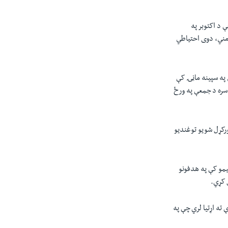
 د اکتوبر په
 مني، دوی احتياطي
 په سپینه ماڼۍ کې
سره د جمعې په ورځ
ورکړل شويو توغندیو
يمو کې په هدفونو
 کړي.
 ته اړتیا لري چې په