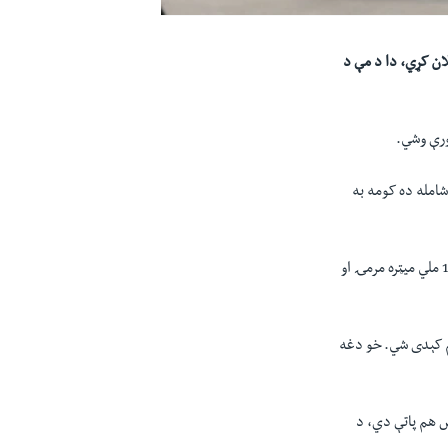
لرو نوې پوځي مرستې اعلان کړي، دا د مې د
ورې وشي.
مکې پورې وسله شامله ده کومه به
د چارواکي په خبره، په پېکج کې د هيمارز دپاره ګولۍ، پټرول کشتي او بکتربند ګاډي، د 155 ملي ميټره او 105 ملي ميټره مرمۍ او
هم کېدی شي. خو دغه
ډالرو نه زياتې اوس هم پاتې دي، د