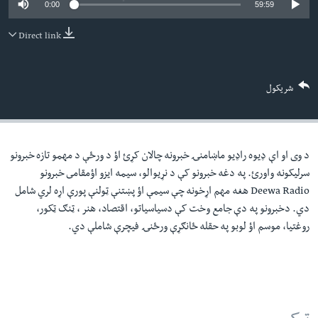
0:00
59:59
لته
اداریه
ه
Direct link
خکې
Learning English
رکزي
ټون
FOLLOW US
شریکول
ه
اوړئ
د وی او اې ډيوه راډيو ماښامنۍ خبرونه چالان کړئ اؤ د ورځې د مهمو تازه خبرونو
ژبې
سرليکونه واورئ. په دغه خبرونو کې د نړيوالو، سيمه ايزو اؤمقامى خبرونو
Deewa Radio هغه مهم اړخونه چې سيمې اؤ پښتنې ټولنې پورې اړه لري شامل
دي. دخبرونو په دې جامع وخت کې دسياسياتو، اقتصاد، هنر ، ټنګ ټکور،
روغتيا، موسم اؤ لوبو په حقله ځانګړې ورځنۍ فيچرې شاملې دي.