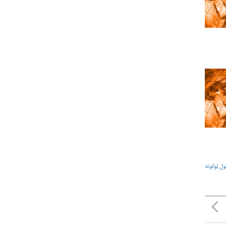
ول ټوکونه