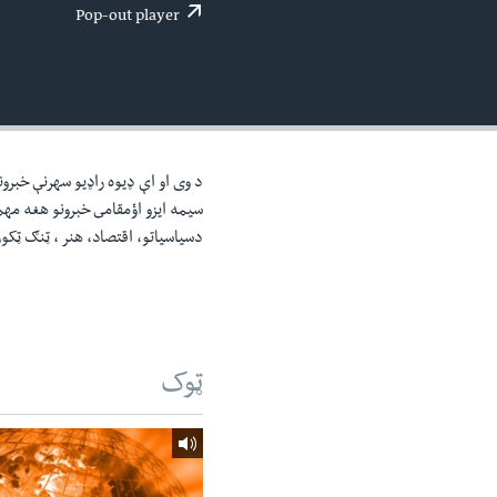
اداریه
لته
Pop-out player
ه
خکې
رکزي
ټون
ه
اوړئ
د وی او اې ډيوه راډيو سهرنې خبرون
سيمه ايزو اؤمقامى خبرونو هغه مه
دسياسياتو، اقتصاد، هنر ، ټنګ ټکو
ټوک