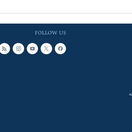
FOLLOW US
ه
ې