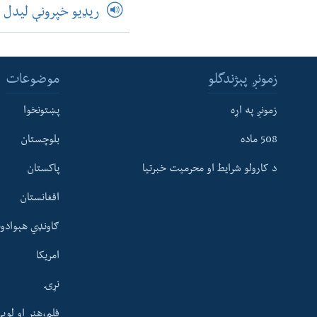
ریډیو خپرونې لیدل
زمونږ پېژندگلو
موضوعات
زمونږ په اړه
پښتونخوا
508 ماده
بلوچستان
د کارولو شرایط او محرمیت خبرتیا
پاکستان
افغانستان
ګاونډي هېوادون
امریکا
نړۍ
فلم،هنر او لوی