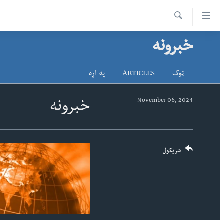
اس
سیدونکی
Search
ینک
خبرونه
کور پاڼه
لته
د سېمې خبرونه
ه
ټوک
ARTICLES
په اړه
ړاندې
پاکستان
پښتونخوا
رکزي
ټاکنې
بلوچستان
November 06, 2024
خبرونه
ُزیاتو
امریکا
ه
اوړئ
نړۍ
لته
افغانستان
شریکول
ه
خکې
داعش او تندروي
رکزي
ټې وي
ټون
ه
دروغ ریښتیا
اوړئ