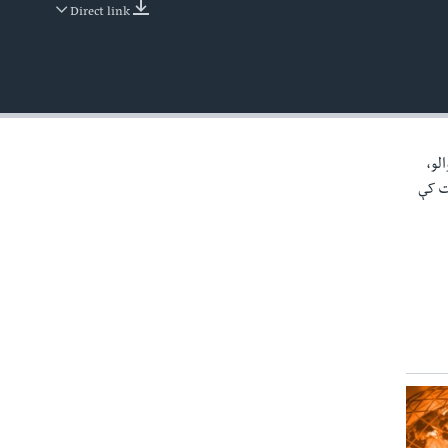
Direct link
EMBED
الو،
خت کې