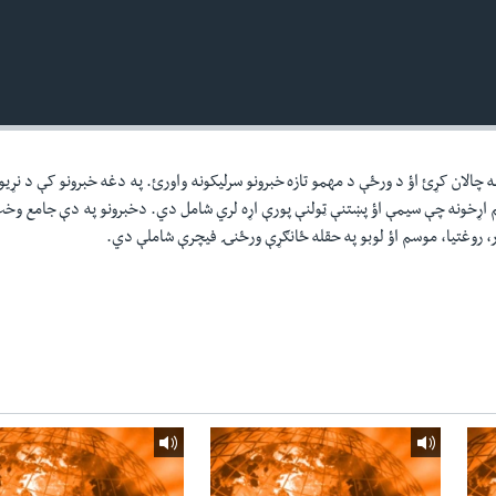
ه چالان کړئ اؤ د ورځې د مهمو تازه خبرونو سرليکونه واورئ. په دغه خبرونو کې د نړيو
م اړخونه چې سيمې اؤ پښتنې ټولنې پورې اړه لري شامل دي. دخبرونو په دې جامع و
ر، روغتيا، موسم اؤ لوبو په حقله ځانګړې ورځنۍ فيچرې شاملې دي.