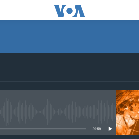
SUBSCRIBE
Apple Podcasts
ګډون
No media source currently available
29:59