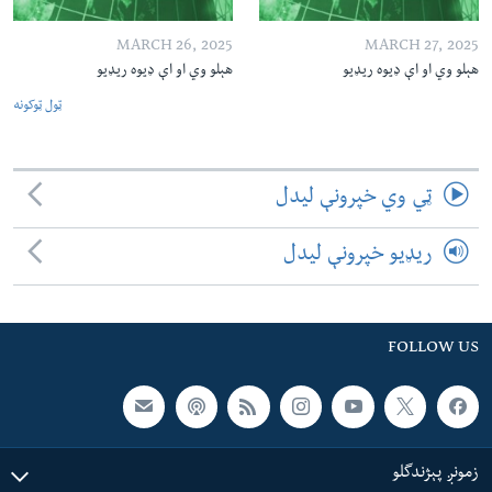
MARCH 26, 2025
MARCH 27, 2025
هېلو وي او اې ډیوه ریډیو
هېلو وي او اې ډیوه ریډیو
ټول ټوکونه
ټي وي خپرونې لیدل
ریډیو خپرونې لیدل
FOLLOW US
زمونږ پېژندگلو