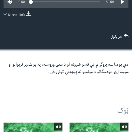
0:00
59:59
لته
اداریه
ه
Direct link
خکې
Learning English
رکزي
ټون
FOLLOW US
شریکول
ه
اوړئ
دې یو ساعته پروگرام کې تاسو خبرونه او د هغې وروسته، په یو شمېر نړیوالو او
ژبې
سیمه ایزو موضوگانو د میلمنو نه پوښتنې کولی شۍ.
ټوک