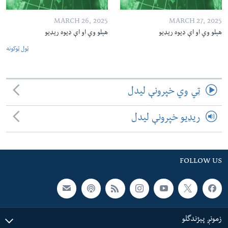
MARCH 26, 2025
MARCH 27, 2025
هېلو وي او اې ډیوه ریډیو
هېلو وي او اې ډیوه ریډیو
ټول ټوکونه
ټي وي خپرونې لیدل
ریډیو خپرونې لیدل
FOLLOW US
زمونږ پېژندگلو