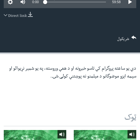
0:00
59:58
لته
اداریه
ه
Direct link
خکې
Learning English
رکزي
ټون
FOLLOW US
شریکول
ه
اوړئ
دې یو ساعته پروگرام کې تاسو خبرونه او د هغې وروسته، په یو شمېر نړیوالو او
ژبې
سیمه ایزو موضوگانو د میلمنو نه پوښتنې کولی شۍ.
ټوک