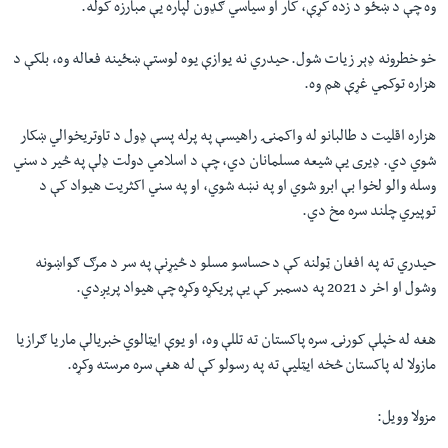
وه چې د ښځو د زده کړې، کار او سیاسي ګډون لپاره یې مبارزه کوله.
خو خطرونه ډېر زیات شول. حیدري نه یوازې یوه لوستې ښځینه فعاله وه، بلکې د
هزاره توکمي غړې هم وه.
هزاره اقليت د طالبانو له واکمنۍ راهيسې په پرله پسې ډول د تاوتريخوالي ښکار
شوي دي. ډیری یې شیعه مسلمانان دي، چې د اسلامي دولت ډلې په څیر د سني
وسله والو لخوا بې ابرو شوي او په نښه شوي، او په سني اکثریت هیواد کې د
توپیري چلند سره مخ دي.
حیدري ته په افغان ټولنه کې د حساسو مسلو د څیړنې په سر د مرګ ګواښونه
وشول او اخر د 2021 په دسمبر کې یې پریکړه وکړه چې هیواد پریږدي.
هغه له خپلې کورنۍ سره پاکستان ته تللې وه، او یوې ایټالوي خبریالې ماریا ګرازیا
مازولا له پاکستان څخه ایټلیې ته په رسولو کې له هغې سره مرسته وکړه.
مزولا وویل
: