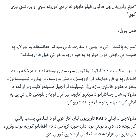
”مونږ واوریدل چې طالبان خپلو ځایونو ته نږدې کورونه لټوي او ورباندې ډزې
کوي”
هغې وویل
:
"موږ په پاکستان کې د ایټلیې د سفارت خانې سره له افغانستانه په پټو لارو په
هېبت کې رابطې کولې مونږ به په هرو دریو ورځو کې خپل ځای بدلولو."
د ايټلي حکومت د طالبانو تر واکمنۍ سمدستي وروسته له 5000 څخه زيات
افغانان په پوځي جهازونو کې اوويستل. ددغې وروسته، د ایټلي د فیمینستانو( د
ښځو د حقونو ځانګړی سازمان)، کیتولیک او انجیل مننونکو کلیساونو او لکه د
مازولا په شان رضاکارانو د ښیګړې کارونه تیز کړل او په راتلونکی کال کې یې په
ایټلي کې د مهاجرینو میلمه پالنه شورو کړه.
مازولا چې د ایټلي د
RAI
تلویزیون لپاره کار کوي او د اسلامي بنسټ پالنې
کارپوهه ده، دې د ټولنې یوه اداره جوړه کړه چې د 70 افغانانو کوربه توب وکړي،
چې ډیری یې هزاره ښځینه فعالانې او د دوی کورنۍ دي
.