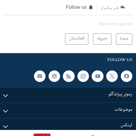
شریکول
Follow us
This item is part of
مېډیا
خبرونه
افغانستان
FOLLOW US
زمونږ پېژندگلو
موضوعات
لینکس