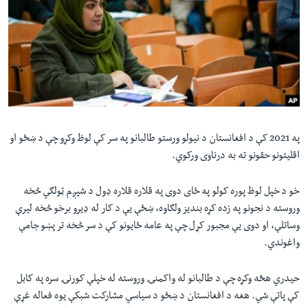
په 2021 کې د افغانستان د نیولو ورستو طالبانو په سر کې لوظ وکړو چې د ښځو او
اقلیتونو حقونو ته به درناوی ورکوي.
خو د خپل لوظ پوره کولو په ځای دوی په قلاره قلاره ډول د شپږم ټولګي څخه
وروسته د نجونو په زده کړه بندیز ولګاوه، ښځې یې د کار له ډیرو برخو څخه لیرې
وساتلې، او دوی یې مجبور کړل چې په عامه ځایونو کې د سر څخه تر پښو جامې
واغوندي.
حیدري هڅه وکړه چې د طالبانو له واکمنۍ وروسته له خپلې کورنۍ سره په کابل
کې پاتې شي. هغه د افغانستان د ښځو د سیاسي مشارکت شبکې یوه فعاله غړې