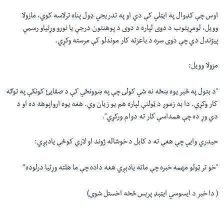
اوس چې کډوال په ایټلي کې دي او په تدریجي ډول پناه ترلاسه کوي، مازولا
وویل، لومړیتوب د دوی لپاره د دوی د پوهنتون درجې یا نورو وړتیاو رسمي
پیژندل دي چې دوی سره د باعزته کار موندلو کې مرسته وکړي
.
مزولا وويل:
"د بتول په څېر يوه ښځه نه شي کولى چې په ښوونځي کې د صفایئ کونکې په توګه
کار وکړي. دا به زموږ د ټولنې لپاره هم یو زیان وي. هغه يوه ارواپوهه ده او د
دې وړ ده چې همداسې کار ته دوام ورکړي
."
حیدري وايي چې هغې ته د کابل د خوشاله ژوند او لارې کوڅې یادېږي
:
"خو تر ټولو مهمه خبره چې ماته یادېږي هغه داده چې ما هلته وړتیا درلوده
”
(دا خبر د ایسوسي ایټېډ پرېس څخه اخستل شوی )