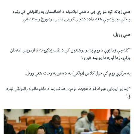
هغې زياته کړه غواړي چې د هغې اولادونه د افغانستان په راتلونکي کې ونډه
واخلي، چېرته چې هغه ډاډه ده چې کورنۍ به يې يوه ورځ راستنه شي.
هغې وویل:
"کله چې زما زوي د روم په یو پوهنتون کې د طب زدکړو ته د ازموېنې امتحان
ورکړو، زما لپاره دا یو ښه خبر و."
په مرکزي روم کې خپل کلاس (ټولګي) ته د سفر په وخت هغې وویل.
" زما یو اروپايي هیواد ته د هجرت لومړی هدف زما د ماشومانو د راتلونکي لپاره
ؤ."