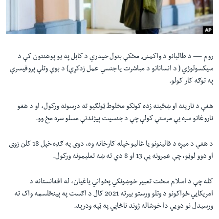
لته
اداریه
ه
خکې
Learning English
رکزي
ټون
روم —
د طالبانو د واکمنۍ مخکې بتول حیدري د کابل په یو پوهنتون کې د
FOLLOW US
ه
سیکسولوژي ( د انسانانو د مباشرت یا جنسي عمل زدکړې) د ېوې وتلې پروفیسرې
اوړئ
په توګه کار کولو.
هغې د نارینه او ښځینه زده کونکو مخلوط ټولګیو ته درسونه ورکول، او د هغو
ژبې
ناروغانو سره یې مرستې کولې چې د جنسیت پیژندنې مسلو سره مخ وو.
د هغې د میړه د قالینونو یا غالیو خپله کارخانه وه، دوی په ګډه خپل 18 کلن زوی
او دوو لوڼو، چې عمرونه یې 13 او 8 دي ته ښه تعلیمونه ورکول.
کله چې د اسلام سخت تعبیر خوښونکي پخواني یاغیان، له افغانستانه د
امریکايي ځواکونو د وتلو ورستو بیرته 2021 کال د اګست په پینځلسمه واک ته
ورسیدل نو دويي دا خوشاله ژوند ناڅاپي په ټپه ودرېد.