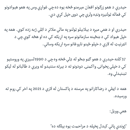
حیدري د هغو زرګونو افغان مېرمنو څخه یوه ده چې غواړي وس په هغو هېوادونو
کې فعاله ټولنیزه ونډه ولري چې دوی خپل کړي دي.
حیدري او د هغې مېړه د بېلابېلو ټولنو په مالي ملاتړ د اټلي ژبه زده کوي. هغه په
خپل هیواد کې د ښځینه سازمانونو سره په اړیکه کې ده او هڅه کوي چې د
انټرنیټ له لارې د خپلو ځینو ناروغانو سره اړیکه وساتي.
37
کلنه حیدري د هغو ګڼو ښځو له ډلې څخه وه چې د
1990
لسیزې په وروستیو
کې د خپلې پخوانۍ واکمنۍ دودونو ته د بېرته ستنېدو له وېرې د طالبانو له لیکو
تښتېدلې وه
.
هغه د ایټلي د رضاکارانو په مرسته د پاکستان له لارې د 2021 په اخر کې روم ته
ورسیده
.
هغې وويل:
"ژوندي پاتې کېدل پخپله د مزاحمت يوه بیلګه ده"