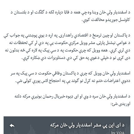
د اسفندیار ولي خان وینا وه چې هغه د فاټا دپاره لکه د گلگت او د بلتستان د
کاونسل جوړیدو مخالفت کوي.
د پاکستان او چین ترمنځ د اقتصادي راهدارۍ په اړه د یوې پوښتنې په جواب کې
د عوامي نیشنل پارټۍ مشر وویل مرکزي حکومت يي په دې لړ کې تحفظات نه
دي لرې کړي. هغه وویل که چرې حکومت په د سي پیک په لاره کې څه بدلون نه
دی کړی نو د خپلې دعوې په حق کې دې دستاویزات دې ښکاره کړي.
اسفندیار ولي خان وویل
که چرې د پاکستان وفاقي حکومت د سي پیک په سر
ددوي اعتراضات ختم نه کړل نو گوند يي په احتجاج لاس پورې کولی شي.
د اسفندیار ولي خان سره د وي او ای ډیوه خبریال رحمان بونیري مرکه دلته
اوریدی شئ:
د ای این پي مشر اسفندیار ولي خان مرکه
by
VOA