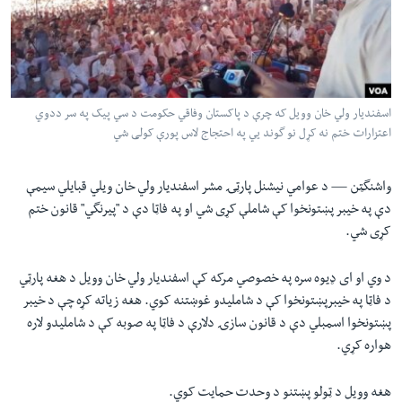
لته
اداریه
ه
خکې
Learning English
رکزي
ټون
FOLLOW US
اسفندیار ولي خان وویل که چرې د پاکستان وفاقي حکومت د سي پیک په سر ددوي
ه
اعتزارات ختم نه کړل نو گوند يي په احتجاج لاس پورې کولی شي
اوړئ
واشنگټن —
د عوامي نیشنل پارټۍ مشر اسفندیار ولي خان ويلي قبایلي سیمې
ژبې
دې په خیبر پښتونخوا کې شاملې کړی شي او په فاټا دې د "پیرنگي" قانون ختم
کړی شي.
د وي او ای ډیوه سره په خصوصي مرکه کې اسفندیار ولي خان وویل د هغه پارټي
د فاټا په خیبرپښتونخوا کې د شاملیدو غوښتنه کوي. هغه زیاته کړه چې د خیبر
پښتونخوا اسمبلي دې د قانون سازۍ دلارې د فاټا په صوبه کې د شاملیدو لاره
هواره کړي.
هغه وویل د ټولو پښتنو د وحدت حمایت کوي.