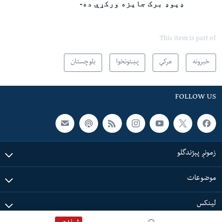
ډیوډ برک جایزه ورکړې ده-
This item is part of
خبرونه
مرکې
پښتونخوا
بلوچستان
FOLLOW US
زمونږ پېژندگلو
موضوعات
لینکس