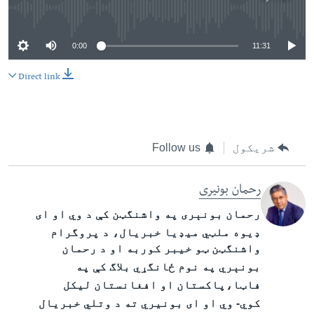
No media source currently available
0:00
11:31
Direct link
شریکول
Follow us
رحمان بونیری
رحمان بونېری په واشنگټن کې د وي او ای
ډیوه ملټي میډیا خبریال
،
د پروگرام
واشنگټن ټو خیبر کوربه او د رحمان
بونېري په نوم ځانگړ
ي
بلاگ
کې په
فاټا،پاکستان
او
افغانستان لیکل
کوي- وي او ای
بونيري ته
د وتلي خبریال