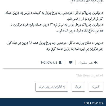
توپې ګوله بارود شامل دي.
د یوکرېن چارواکو د ګل، دوشنبې، په ورځ وویل په کییف د روس په ډرون حمله
کې لږ تر لږه یو تن زخمي شو.
د یوکرېن چارواکو وویل روس په لږ تر لږه ۱۲ ډرون حمله وکړه خو د یوکرېن د
هوايي دفاع نظام ټول ډرون تباه کړل.
د روس د دفاع وزارت د ګل، دوشنبې، په ورځ وویل هغه ۱۸ ډرون يې تباه کړل
چې یوکرېن پې تېره شپه په روس حمله کړې وه.
شریکول
Follow us
This item is part of
خبرونه
امریکا
په اوکراین د روس بريد
FOLLOW US