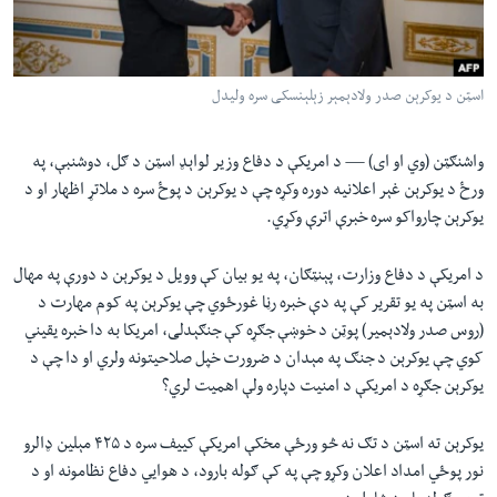
لته
اداریه
ه
خکې
Learning English
رکزي
اسټن د یوکرېن صدر ولادېمېر زېلېنسکی سره ولیدل
ټون
FOLLOW US
ه
واشنګټن (وي او ای) —
د امریکې د دفاع وزیر لواېډ اسټن د ګل، دوشنبې، په
اوړئ
ورځ د یوکرېن غېر اعلانیه دوره وکړه چې د یوکرېن د پوځ سره د ملاتړ اظهار او د
یوکرېن چارواکو سره خبرې اترې وکړي.
ژبې
د امریکې د دفاع وزارت، پېنټګان، په یو بیان کې وویل د یوکرېن د دورې په مهال
به اسټن په یو تقریر کې په دې خبره رڼا غورځوي چې یوکرېن په کوم مهارت د
(روس صدر ولادېمیر) پوټن د خوښې جګړه کې جنګېدلی، امریکا به دا خبره یقیني
کوي چې یوکرېن د جنګ په مېدان د ضرورت خپل صلاحیتونه ولري او دا چې د
یوکرېن جګړه د امریکې د امنیت دپاره ولې اهمیت لري؟
یوکرېن ته اسټن د تګ نه څو ورځې مخکې امریکې کییف سره د ۴۲۵ مېلین ډالرو
نور پوځي امداد اعلان وکړو چې په کې ګوله بارود، د هوايي دفاع نظامونه او د