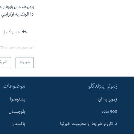
یادروف د ازربایجان د
دا الوتکه په اوکراین
شریکول
This item is part of
خبرونه
امریک
زمونږ پېژندگلو
موضوعات
زمونږ په اړه
پښتونخوا
508 ماده
بلوچستان
د کارولو شرایط او محرمیت خبرتیا
پاکستان