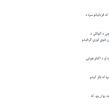
ه قربانیانو سره د
چې د الوتکې د
ان شوي لوري ګرځېدو
 او د اکتاو هوایي
ه له ټکر کېدو
 روان وو، له