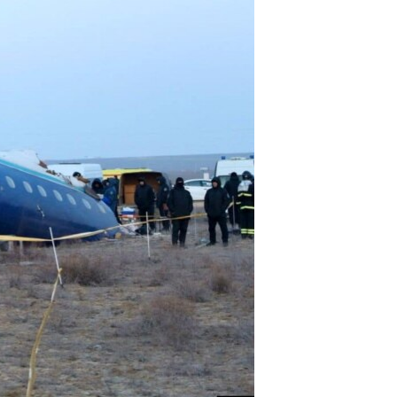
اداریه
لته
ه
خکې
رکزي
ټون
ه
اوړئ