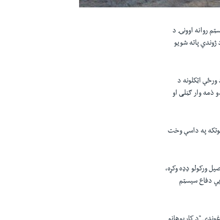
ټم روانه اوونۍ د
د ژوندي پاته شویو
ورځې اټکلونه د
 ذمه وار ګڼلی او
الوتکه په داسې وخت
صیل ورکولو ډډه وکړه،
ایي دفاع سیسټم
غوندې "د کارپوهانو