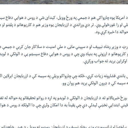
د امریکا یوه چارواکي هم د جمعې په ورځ وویل، کېدای شي د روس د هوايي دفاع سیس
لې او را غورځولې وي. تر دې وړاندې د ازربایجان یوه وزیر هم د کارپوهانو د پلټنو او 
واله دا خبره کړې وه.
ورټ د وزیر رشاد نبیېف او د سپینې ماڼۍ د ملي امنیت د سلاکار جان کربي د جمعې د 
 کارپوهانو د ارزونې په بنیاد وې چې د روس د هوايي دفاع سیسټم یې د الوتکې د لوېدو
وکراین برید ته جواب ورکړي.
باندې فشارونه زیات کړي، ځکه چې چارواکو ویلي په سیمه کې د ازربایجان اېرلاین 
سیمه کې د ډرون الوتکې برید هم روان وو.
ځ خبریالانو ته د ازربایجان د الوتکې د لوېدو په اړه د روانو تحقیقاتو په حواله له تف
ځینې ابتدايي نخښې لیدلې دي چې یقیناً به دا امکان ولري چې دا الوتکه د روس د هو
 پراختیا او ټرانسپورټ وزیر رشاد نبییف د ازربایجان رسنیو ته وویل، د عیني شاهدانو 