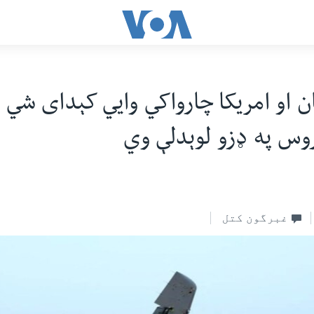
ان او امریکا چارواکي‌ وایي کېدای شي 
روس په ډزو لوېدلې وي
غبرگون کتل