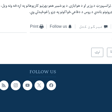
 ټرانسپورټ د وزیر او د هوابازۍ د یو شمېر هغو بهرنیو کارپوهانو په اړه څه ونه ویل
ي ډرونونو باندې د روس د دفاعي ځواکونو په ډزو راغوځېدلې وي.
غبرگون کتل
Follow us
Print
ا
نړۍ
FOLLOW US