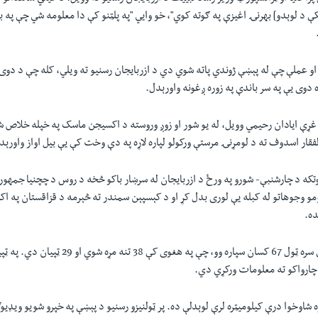
کې د لوېدو] بهرنۍ اغیزې په ګوته کوي"، خو وایي "په پلټنو کې دا معلومه شي چې په 
او عملې چې له پېښې ژوندي پاته شوي دي د ازربایجان رسنیو ته ویلي، کله چې د دوی 
دوی یې په سر باندې په زوره ږغونه واورېدل.
 غړې ایادان رحیمي وویل، له یو شور او زوږ وروسته د اکسیجن ماسک په خپله خلاص 
فقار اسدوف ته د لومړنۍ مرستې ورکولو لپاره لاړه په دې وخت کې یې بیل اواز واورېد.
 الوتکه د چارشنبې- شورو په ورځ د ازربایجان له سرښار باکو څخه د روس د چچنیا جمهو
ومو وجوهاتو له کبله یې لوری بدل کړ او د کېسپېن سمندر ته څېرمه د قزاقستان په اکت
ده.
په الوتکه کې له عملې سره ټول 67 کسان سپاره وو، چې په
ه چارواکو ته معلومات ورکړي دي.
ره شاوخوا درې کیلومیټره لرې لوېدلې ده. پر ټولنیزو رسنیو د پېښې په خپرو شویو ویډی