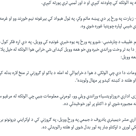
په الوتکه کې چاودنه کیږي او د اور لمبې ترې پورته کیږي.
زیارت په ورځ پر دې پیښه ماتم وکړ، په ټول هېواد کې بیرغونه نیم ځوړند وو او غرمه ل
 شیبې لپاره چوپتیا غوره شوې وه.
م علییف د چارشنبې- شورو په ورځ په یوه خبري غونډه کې وویل، په دې اړه فکر کول 
ا به تر وخت وړاندې خبره وي خو هغه وویل کېدای شي خرابې هوا الوتکه له خپل پل
غه وویل:
ات دا دي چې الوتکې د هوا د خرابوالي له امله د باکو او ګروزني تر منځ لاره بدله کړه
او هلته د کښته کیدو پر مهال ولوېده".
 ادارې «روزاویتسیا» وړاندې ویلي وو، لومړني معلومات ښيي چې الوتکه له مرغیو سر
ه مجبوره شوې او د اکتاو پر لور خوځېدلې ده.
ې مشر دیمیتري یادروف د جمعې په ورځ وویل، په ګروزني کې د اوکرایني ډرونونو برید
 لوری د اوکتاو ښار په لور بدل شوی او هلته رالوېدلې ده.