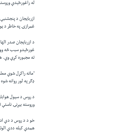
له راغورځېدې وروسته 
ازربایجان د پنجشنبې- 
غمرازۍ په خاطر د یوې
د ازربایجان صدر الها
غورځېدو سبب څه وو د
ته مجبوره کړې وي. ه
"ماته راکړل شوي معلوم
ډګر په لور روانه شوه 
د روس د سیول هوابازۍ
وروسته بیړنۍ ناستې ت
خو د د روس د دې ادار
همدې کبله ددې الوتکې