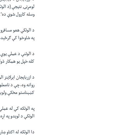
لومړنۍ نتیجې [د الوت
وسله کارول شوې ده".
د الوتکې هغو مسافرو 
په شاوخوا کې ګرځېده 
د الوتنې د عملې یوې
کله خپل یو همکار ذول
د ازربایجان اېرلاینز
روانه وه، چې د نامعل
کښېناستو مخکې ولوې
الوتکې د لوېدو په اړ
دا الوتکه له اکتاو ښا