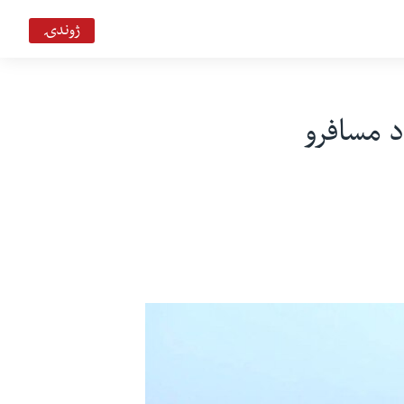
ژوندۍ
د مسافرو