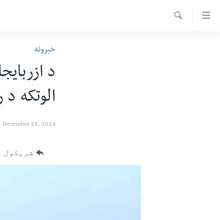
اس
سیدونکی
Search
ینک
کور پاڼه
خبرونه
لته
د سېمې خبرونه
ه
د ازربایج
ړاندې
پاکستان
پښتونخوا
رکزي
الوتکه د 
ټاکنې
بلوچستان
ُزیاتو
امریکا
ه
December 28, 2024
اوړئ
نړۍ
لته
افغانستان
شریکول
ه
خکې
داعش او تندروي
رکزي
ټې وي
ټون
ه
دروغ ریښتیا
اوړئ