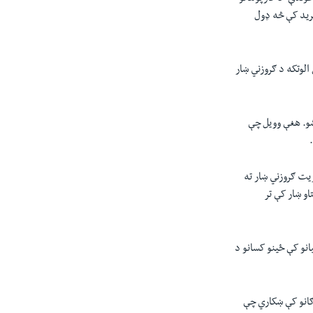
بريد کې څه ډول
الوتکه د ګروزني ښار
شو. هغې وویل چې
ریت ګروزني ښار ته
او ښار کې تر
 هغوی کې 38 تنه مړه شوي‌ او 29 ټپیان دي. په ټپیانو کې ځینو کسانو د
وګانو کې ښکاري چې