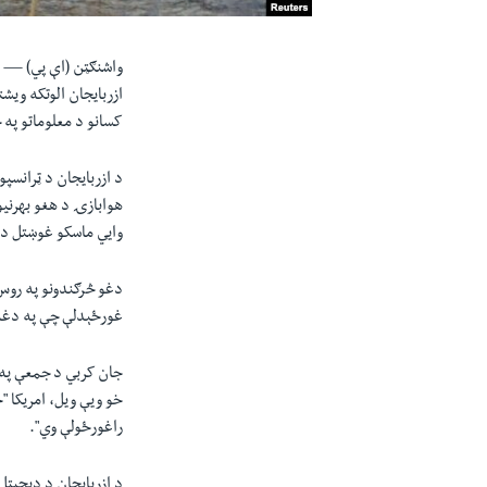
واشنګټن (اې پي) —
ازربایجان الوتکه ویشت
کسانو د معلوماتو په ح
د ازربایجان د ټرانسپ
هوابازۍ د هغو بهرنیو
وایي ماسکو غوښتل د ا
دغو څرګندونو په روس 
غورځېدلې چې په دغه 
جان کربي د جمعې په ور
خو ویې ویل، امریکا "
راغورځولې وي".
د ازربایجان د ډیجیټل