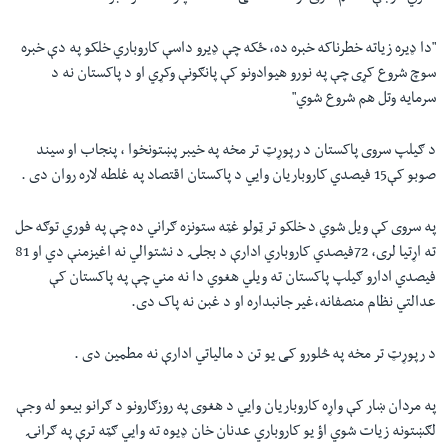
"دا ډیره زیاته خطرناکه خبره ده، ځکه چې ډیرو داسې کاروباري خلکو په دې خبره
سوچ شروع کړی چې په نورو هیوادونو کې پانګونې وکړي او د پاکستان نه د
سرمایه وتل هم شروع شوي"
د ګیلپ سروی پاکستان د رپوړټ تر مخه په خیبر پښتونخوا ، پنجاب او سیند
صوبو کې15 فیصدي کاروباریان وایي د پاکستان اقتصاد په غلطه لاره روان دی .
په سروی کې ویل شوي د خلکو تر ټولو غټه ستونزه ګراني ده چې په فوري توګه حل
ته اړتیا لری، 72فیصدي کاروباري ادارې د بجلۍ د نشتوالي نه اغیزمنې دي او 81
فیصدي ادارو ګیلپ پاکستان ته ویلي هغوي دا نه مني چې په پاکستان کې
عدالتي نظام منصفانه،غیر جانبداره او د غبن نه پاک دی.
د رپوړټ تر مخه په څلورو کی یو تن د مالیاتي ادارې نه مطمین دی .
په مردان ښار کې واړه کاروباریان وایي د هغوی په روزګارونو د ګرانو بیعو له وجې
لګښتونه زیات شوي اؤ یو کاروباري عدنان خان ډيوه ته وایي ګټه ترې په ګرانۍ