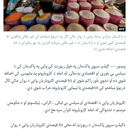
لته
اداریه
ه
خکې
Learning English
رکزي
ټون
FOLLOW US
د پاکستان مرکزي بینک وایي د روان مالي کال په دریوؤ میاشتو کې غیر ملکي پانګونې 47
ه
فیصدي کمې شوي او د پاکستان نه د غیر ملکي سرمایه ګزارۍ په بهر وتلو کې 42.5
اوړئ
فیصدي اضافه شوې ده
ژبې
پېښور —
ګیلپ سروی پاکستان په خپل رپوړټ کې وایي په پاکستان کې د
سیاسي بې باورۍ او اقتصادي بدحالۍ له امله د کاروبارونو په مایوسۍ کې اضافه
شوې ده او ددوي باور راکم شوی او 65 فیصدي کاروباریان وایي د روان مالي کال
دریوؤ میاشتو کې 50فیصدي یا نیمایي کاروبارونه خراب شوي دي.
کاروباریان وایي د اقتصادي او سیاسي بې ثباتۍ ، ګرانۍ، ټيکسونو او د حکومتي
مرستو د نشتوالي له امله کاروبارونه تاوان سره مخ دي.
دګیلپ سروی پاکستان د رپوړټ له مخې 65 فیصدي کاروباریان وایي د روان