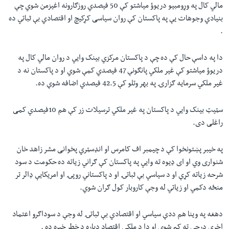
مالي کال په وړومبیو دریوؤ میاشتو کې 50 فیصدي روزګارونه اغیزمن شوي چې
بنیادي وجوهات یې په پاکستان کې روان سیاسی کړکیچ او اقتصادي بې ثباتي ده
.
دا په داسې حال کې ده چې د پاکستان مرکزي بینک وایي د روان مالي کال په
دریوؤ میاشتو کې غیر ملکي پانګونې 47 فیصدي کمې شوي او د پاکستان نه د
غیر ملکي سرمایه ګزارۍ په بهر وتلو کې 42.5 فیصدي اضافه شوې ده.
سټیټ بینک وایي د پاکستان په غیر ملکي ترسیلات زر کې هم 10فیصدي کمی
راغلی دی.
په خیبر پښتونخوا کې د چیمبر اف کامرس او انډسټري پخوانی مشر زاهد خان
شنواری وي او ای ډیوه ته وایي په پاکستان کې ګراني زیاته ده حکومت د سود
شرحه زیاته کړې او د سیاسي بې ثباتۍ او د پاکستاني روپۍ او امریکایې ډالر تر
منځه دکمي او زیاتي له وجې کاروبار کول ګران شوي.
دهغه په وینا هم ددې سیاسي او اقتصادي بې ثباتۍ له وجې د سوداګرو اعتماد
اخري درجې ته کم شوی او دا د ملکی اقتصاد دپاره د خطر خبره ده .