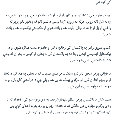
کې لاړه شي.
"یو کاروباري چې د10لکو روپو کاروبار لري او د سامانونو بیعې یو په دوه شوې نو
زه به شل لکه روپۍ چرته نه راوړم ؟زما پیسې د لسو لکو نه پنځوؤ لکو روپو ته
راغلې او بل اړخ ته د بجلۍ بلونه هم زیات شوي او حکومتي ټیکسونه هم زیات
شوي"
ګیلپ سروی وایي په پاکستان کی زیاتره د تار او جامو صنعت متاثره شوی او د
ټیکسټایل ایسوسي ایشن وینا ده په پاکستان کی د بجلۍ او ګیس د بحران له وجې
1600 کارخانې بندې شوې دي.
د خزانی وزیر اسحق ډار تیره میاشت برامدي صنعت ته د بجلۍ په مد کې د 100
اربو روپو اعلان کړی او مرکزي بینک ته یې هم ویلي چې د درامدي کاروباریانو د
درامداتو دپاره پیسې جاري کړي.
همداشان د پاکستان وزیر اعظم شهباز شریف په دې وروستیو کی اقتصاد ته د
ودې ورکولو دپاره زرعی څانګې ته د 1800 اربو روپو رعایتونه اعلان کړي چې
کرونده ګرو ته په رعایتي نرخونو سرې، بجلي او قرضې ورکړی شي .