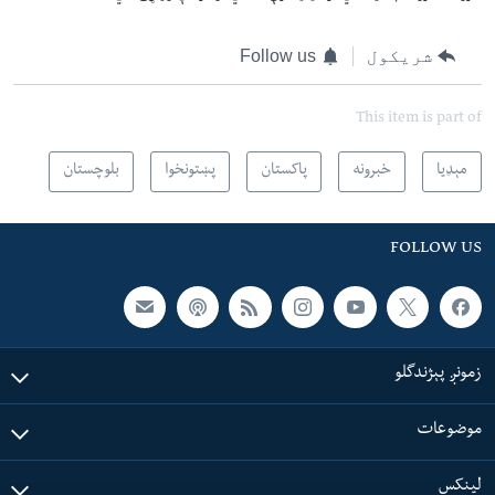
شریکول
Follow us
This item is part of
مېډیا
خبرونه
پاکستان
پښتونخوا
بلوچستان
FOLLOW US
زمونږ پېژندگلو
موضوعات
لینکس