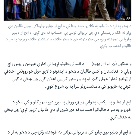
لته
اداریه
ه
خکې
Learning English
رکزي
د ښځو په اړه د طالبانو په تګلارو خپله وېنا کې د اېچ ار ډبلیو چارواکې وویل طالبان دې
پړاو ته ځکه رارسېدلي دي چې نړیوالې ټولنې يې احتساب نه دی کړی. د اېچ ار ډبلیو
ټون
FOLLOW US
چارواکې غوښتنه وکړه چې حکومتونه دې د ښځو خلاف د "سنګینو خلاف ورزیو" په سر د
ه
طالبانو احتساب وکړي
اوړئ
واشنګټن (وي او ای ډیوه) —
د انساني حقونو نړیوالې ادارې هیومن رایټس واچ
ژبې
ويلي د افغانستان واکمن طالبان د ښځو د "بدنونو د لارې خپل ځو روونکي اخلاقي
او ټولنیز قدار" عملي کوي او په وروستیو کې يې اعلان کړی چې ښځې د ګڼې
ګوڼي په ځایونو کې د سنګسارولو سزا به بیا شروع کوي.
اېج ار ډبلیو په اېکس، پخواني ټوېټر، وویل په تېرو دوو نیمو کلونو کې ښځو د
ځورولو په سر د طالبانو احتساب نه دی شوی او دي طالبان "زړور کړي" چې ښځې
په هدف کړي.
د اېچ ار ډبلیو یوې چارواکي د نړیوالې ټولنې نه غوښتنه وکړه چې د ښځو په اړ د