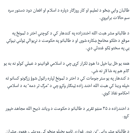
طالبان وايي ښځو د تعلیم او کار روزګار دپاره د اسلام او افغان دود دستور سره
سم حالات برابروي.
د طالبانو مشر هبت الله اخندزاده په کندهار کې د کوچني اختر د لمونځ په
موقع د خلکو مخامخ ښکاره شوی او د طالبانو په حکومت د نړیوالې ټولنې نیوکې
یې په سختو ټکو غندلې دي.
هغه یو ځل بیا خپل دا هوډ تکرار کړی چې د اسلامي قوانینو د عملي کولو نه به یو
ګام هم په شا لاړ نه شي.
د کندهار په یو ستر جومات کې د اختر د لمونځ لپاره راټول شوؤ زرګونو کسانو ته
خپله وینا کې هبت الله اخند زاده ټینګار وکړو چې د "مرګ تر دمه" به د اسلامي
احکامو نفاذ کوي.
د اخندزاده د ۳۵ منټو تقریر د طالبانو د حکومت د ویاند ذبیح الله مجاهد خپور
کړو.
د طالبانو مشر وايی "نن دوي غواړي تاسو پخپلو منځو کې وویشي، هغوي مشران