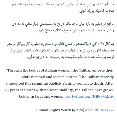
طالبانو د تګلارو دې احتساب وکړي که نوي نو طالبان به د ښځو په ضد نور
سخت ګامونه پورته کوي.
د اېچ ار ډبلیو په تازه بیان د طالبانو دریځ په سمدستي ډول مخې ته نه دی
راغلی خو طالبان د ښځو په اړه د خپلو تګلارو دفاع کوي.
په کال ۲۰۲۱ کې د واکمنېدو راهسې طالبانو د ښځو په تعلیم،‌ کار روزګار او سفر
قدغنونه لګولي دي. نړيواله ټولنه د طالبانو په تګلارو سخت تنقید کوي او تر
اوسه یو ملک هم د طالبانو حکومت په رسمیت نه دی پېژندلی.
"Through the bodies of Afghan women, the Taliban enforce their
abusive moral and societal norms."The Taliban recently
announced it is resuming publicly stoning women to death. After
2.5 years of abuses with no accountability, the Taliban have grown
bolder in targeting women.
pic.twitter.com/HjPc3Mdzh5
April 10, 2024
— Human Rights Watch (@hrw)