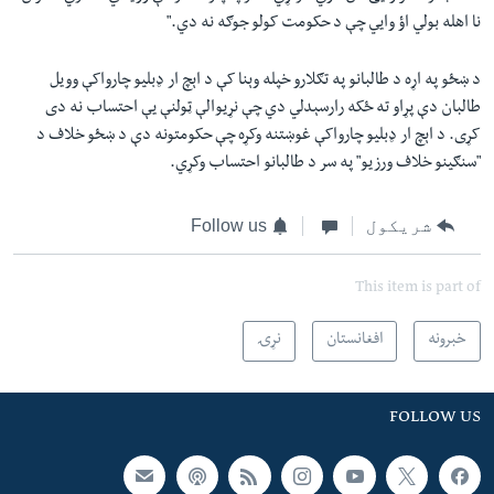
نا اهله بولي اؤ وایي چې د حکومت کولو جوګه نه دي."
د ښځو په اړه د طالبانو په تګلارو خپله وېنا کې د اېچ ار ډبلیو چارواکې وویل
طالبان دې پړاو ته ځکه رارسېدلي دي چې نړیوالې ټولنې يې احتساب نه دی
کړی. د اېچ ار ډبلیو چارواکې غوښتنه وکړه چې حکومتونه دې د ښځو خلاف د
"سنګینو خلاف ورزیو" په سر د طالبانو احتساب وکړي.
شریکول
Follow us
This item is part of
خبرونه
افغانستان
نړۍ
FOLLOW US