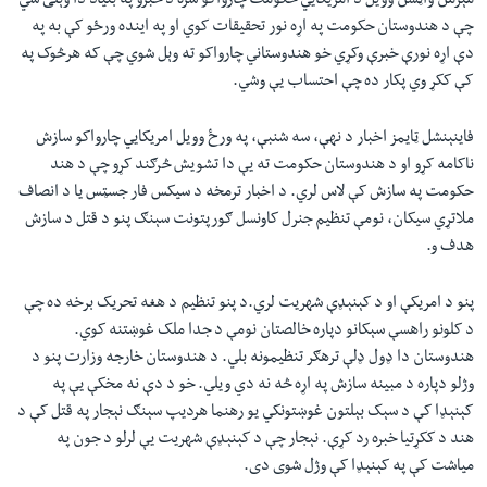
مېرمن واټسن وویل د امریکايي حکومت چارواکو سره د خبرو په بنیاد دا وېلی شي
چې د هندوستان حکومت په اړه نور تحقیقات کوي او په اینده ورځو کې به په
دې اړه نورې خبرې وکړي خو هندوستاني چارواکو ته وېل شوي چې که هرڅوک په
کې ککړ وي پکار ده چې احتساب یې وشي.
فاینېنشل ټایمز اخبار د نهې، سه شنبې، په ورځ وویل امریکايي چارواکو سازش
ناکامه کړو او د هندوستان حکومت ته یې دا تشویش څرګند کړو چې د هند
حکومت په سازش کې لاس لري. د اخبار ترمخه د سیکس فار جسټس یا د انصاف
ملاتړي سیکان، نومې تنظیم جنرل کاونسل ګورپتونت سېنګ پنو د قتل د سازش
هدف و.
پنو د امریکې او د کېنېډې شهریت لري.د پنو تنظیم د هغه تحریک برخه ده چې
د کلونو راهسې سېکانو دپاره خالصتان نومې د جدا ملک غوښتنه کوي.
هندوستان دا ډول ډلې ترهګر تنظیمونه بلي. د هندوستان خارجه وزارت پنو د
وژلو دپاره د مبینه سازش په اړه څه نه دي ویلي. خو د دې نه مخکې یې په
کېنېډا کې د سېک بېلتون غوښتونکي یو رهنما هردیپ سېنګ نېجار په قتل کې د
هند د ککړتیا خبره رد کړې. نېجار چې د کېنېډې شهریت یې لرلو د جون په
میاشت کې په کېنېډا کې وژل شوی دی.