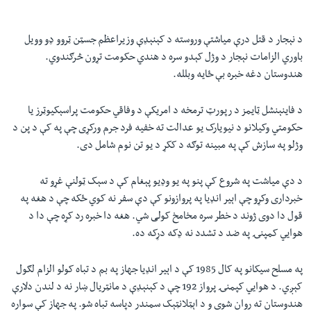
د نېجار د قتل درې میاشتې وروسته د کېنېډې وزیراعظم جسټن ټروو ډو وویل
باوري الزامات نېجار د وژل کېدو سره د هندي حکومت تړون څرګندوي.
هندوستان دغه خبره بې ځایه وبلله.
د فاینېنشل ټایمز د رپورټ ترمخه د امریکې د وفاقي حکومت پراسېکیوټرز یا
حکومتي وکیلانو د نیویارک یو عدالت ته خفیه فرد جرم ورکړی چې په کې د پن د
وژلو په سازش کې په مبینه توګه د ککړ د یو تن نوم شامل دی.
د دې میاشت په شروع کې پنو په یو وډیو پېغام کې د سېک ټولنې غړو ته
خبرداری وکړو چې اېیر انډیا په پروازونو کې دې سفر نه کوي ځکه چې د هغه په
قول دا دوی ژوند د خطر سره مخامخ کولی شي. هغه دا خبره رد کړه چې دا د
هوايي کمپنۍ په ضد د تشدد نه ډکه دړکه ده.
په مسلح سیکانو په کال 1985 کې د اېیر انډیا جهاز په بم د تباه کولو الزام لګول
کېږي. د هوايي کپمنۍ پرواز 192 چې د کېنېډې د مانټریال ښار نه د لندن دلارې
هندوستان ته روان شوی و د اېټلانټېک سمندر دپاسه تباه شو. په جهاز کې سواره