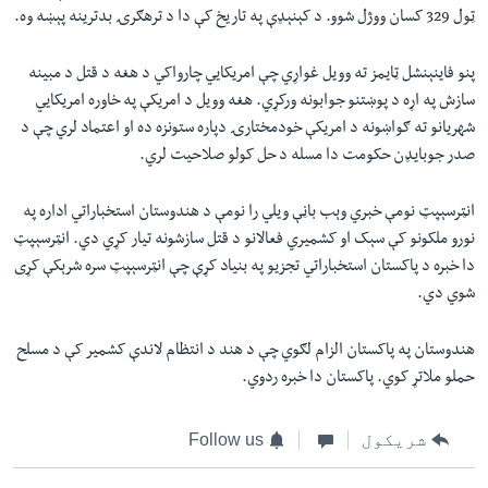
ټول 329 کسان ووژل شوو. د کېنېډې په تاریخ کې دا د ترهګرۍ بدترینه پېښه وه.
پنو فاینېنشل ټایمز ته وویل غواړي چې امریکايي چارواکي د هغه د قتل د مبینه
سازش په اړه د پوښتنو جوابونه ورکړي. هغه وویل د امریکې په خاوره امریکايي
شهریانو ته ګواښونه د امریکې خودمختارۍ دپاره ستونزه ده او اعتماد لري چې د
صدر جوبایډن حکومت دا مسله د حل کولو صلاحیت لري.
انټرسېپټ نومې خبري وېب باڼې ویلي را نومې د هندوستان استخباراتي اداره په
نورو ملکونو کې سېک او کشمیري فعالانو د قتل سازشونه تیار کړي دي. انټرسېپټ
دا خبره د پاکستان استخباراتي تجزیو په بنیاد کړې چې انټرسېپټ سره شرېکې کړی
شوي دي.
هندوستان په پاکستان الزام لګوي چې د هند د انتظام لاندې کشمیر کې د مسلح
حملو ملاتړ کوي. پاکستان دا خبره ردوي.
شریکول
Follow us