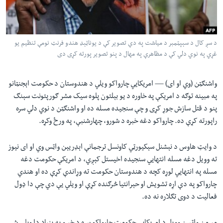
لته
اداریه
ه
خکې
Learning English
رکزي
د سږ کال د سېپټمبر د میاشت په دې تصویر کې د یوناټېډ هندو فرنټ نومې تنظیم یو
غړي په نوي دلي کې د مظاهرې په مهال د پنو تصویر پورته کړی دی
ټون
FOLLOW US
ه
اوړئ
واشنګټن (وي او ای) —
امریکايي چارواکو ویلي د هندوستان د حکومت اېجنټانو
په مبینه توګه د امریکې په خاوره د یو بېلتون پلوه سیک مشر ګورپتونت سېنګ
پنو د قتل سازش جوړ کړی و چې سنجیده مسله ده او واشنګټن د نوي دلي سره
ژبې
راپورته کړې ده. چارواکو دغه خبره د شورو، چهارشنبې، په ورځ وکړه.
د وایټ هاوس د نېشنل سېکیورټي کاونسل ترجمانې اېډریېن واټس وي او ای نیوز
ته وویل دغه مسله انتهايي سنجیده اخیستل کېږي، د امریکې حکومت دغه
مسله په انتهايي لوړه کچه د هندوستان حکومت ته وړاندې کړې ده او هندي
چارواکو په دې اړه تشویش او حېرانتیا څرګنده کړې او ویلي يې دي چې دا ډول
فعالیت د دوی تګلاره نه ده.