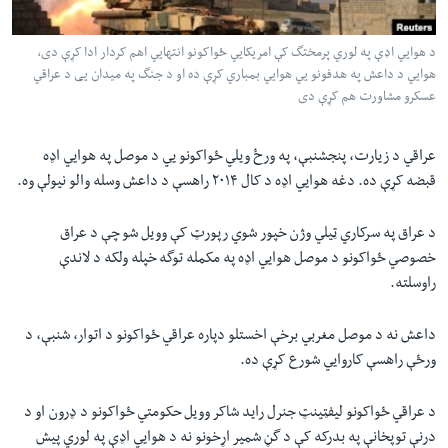
لته
اداریه
ه
د هوايي اډې په لوري پرمختگ کې امریکايي ځواکونو انتهايي اهم کردار ادا کړې دی،
خکې
Learning English
هوايي د داعش په هدفونو يي هوايي بمباري کړې ده او د جنگ په میدان يی د عراقي
رکزي
عسکرو مشاورت هم کړې دی
ټون
FOLLOW US
ه
عراقي د زیارت، پنجشنبې، په ورځ ویلي ځواکونو يي د موصل په هوايي اډه
اوړئ
قبضه کړې ده. دغه هوايي اډه د کال ٢٠١۴ راهسې د داعش وسله والو نیولې وه.
ژبې
د عراق په سرکاري ټیلي وژن خپور شوي رپورټ کې وویل شو چې د عراق
خصوصي ځواکونو د موصل هوايي اډه په مکمله توگه خپله ولکه د لاندې
راوسلته.
داعش نه د موصل مغربي برخې اخستلو دپاره عراقي ځواکونو د اتوار، شنبې، د
ورځې راهسې کاروايي شورع کړې ده.
د عراقي ځواکونو لیفټینټ جنرل راید شاکر وویل حکومتي ځواکونو د ډرون او د
درنې توپخانې په بدرکه کې د گڼ شمیر اړخونو نه د هوایي اډې په لوري پیش