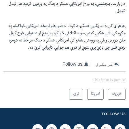
د زیارت، پنجشنبې، په ورځ امریکايي عسکر د جنگ په وړمبۍ کرښه هم لیدل
کیدل.
په عراق کې د امریکايي عسکرو د کردار د ضوابطو ترمخه امریکايي ځواکونه په
جگړه کې نشي شکیل کیدی خو د ائتلافي ځواکونو ترمنځ او د هوايي فوج کرنل
جان ډورین ویلي په ورستۍ هفتو کې امریکايي عسکر د جنگ سر خط ته دومره
نژدې تللې چې ډزې پرې شوي او دوي هم جوابي کاروايي کړې ده.
شریکول
Follow us
This item is part of
خبرونه
امریکا
نړۍ
FOLLOW US