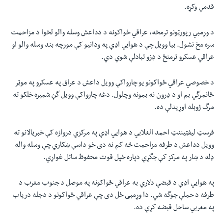
قدمي وکړه.
د وړمبي رپورټونو ترمخه، عراقي ځواکونه د دداعش وسله والو لخوا د مزاحمت
سره مخ نشول. بیا وویل چې د هوايي اډې په ودانیو کې مورچه بند وسله والو او
عراقي عسکرو ترمنځ د ډزو تبادلې شوي دي.
د خصوصي عراقي ځواکونو یو چارواکې وویل داعش د عراق په عسکرو په موټر
ځانمرگي بم او د ډرون نه بمونه وچلول. دغه چارواکې وویل گڼ شمیره خلکو ته
مرگ ژوبله اوړیدلې ده.
فرسټ لیفټیننټ احمد الغلابي د هوایي اډې په مرکزي دروازه کې خبریالانو ته
وویل دداعش د طرفه مزاحمت څه کم نه دی خو داسې ښکاري چې وسله واله
ډله د ښار په مرکز کې جگړې دپاره خپل قوت محفوظ ساتل غواړي.
په هوايي اډې د قبضې دلارې به عراقي ځواکونه په موصل د جنوب مغرب د
طرفه د حملې جوگه شي. دا وړمبی ځل دی چې عراقي ځواکونو د دجله دریاب
په مغربي ساحل قبضه کړې ده.