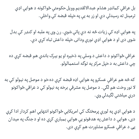
بل عراقي کمانډر هشام عبدالالقدیم وویل حکومتي ځواکونه د هوايي اډې
ترمینل ته رسیدلې دي او زر به يي په خپله قبضه کې واخلي.
په هوايي اډه کې زیات څه نه دي پاتې شوي. رن وی په ملبه او کنډر کې بدل
شوی دی او د هوايي اډې نورې ودانۍ خپله داعش تباه کړې دي.
عراقي ځواکونو د داعش د وسلې په ذخیره او یو بیرک باندې هم قبضه کړې ده
چې داعش به د خپل مرکز په توگه استعمالولو.
که څه هم عراقي عسکرو په هوايي اډه قبضه کړې ده خو د موصل په نیولو کې به
لا نور وخت هم لگي. د موصل په مشرقي برخه په نیولو کې د عراقي ځواکونو
درې میاشتې لگیدلې وې.
د هوايي اډې په لوري پرمختگ کې امریکايي ځواکونو انتهايي اهم کردار ادا کړې
دی، هوايي د داعش په هدفونو يي هوايي بمباري کړې ده او د جنگ په میدان
يی د عراقي عسکرو مشاورت هم کړې دی.