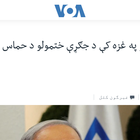
 په غزه کې د جګړې ختمولو د حماس 
غبرگون کتل