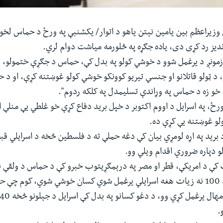
 وزيراعظم بين يامين نېتن ياهو د اتوار/ يکشنبې په ورځ د حماس لخوا
ديز رد کړی دی، ياده جګړه په څلورمه مياشت دوام لري.
"زمونږ د يرغمل شوو د خوشي کولو په بدل کې، حماس د جګړې ختمولو، 
 د ټولو قاتلانو او جنسي تيريو کوونکو خوشي کولو غوښتنه کړې، او د
 خو زه د حماس په وړاندې تسليمدل په کلکه ردوم".
رځ، په اسرايل د اووم اکتوبر د خپل بريد دفاع کړې خو غلطي یې منلې او
لو غوښتنه یې کړې ده.
 بريد په اړه لومړي بيان کې دغه حملې ته د فلسطين څخه د اسرايلي قب
و دپاره ضروري اقدام ويلي وو.
شوو د ډلې څخه د 100 نه زيات هغه اسرايلي يرغمل شوي کسان خوشي شوي، کوم چ
.