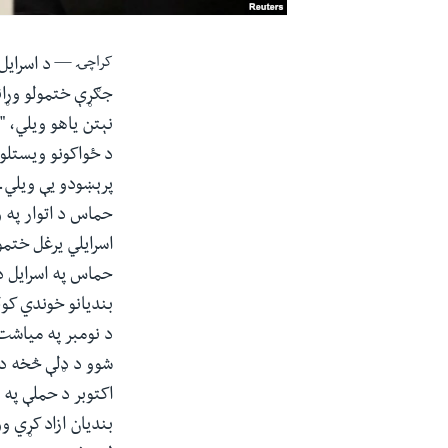
کراچۍ —
د اسرايل
جګړې ختمولو وړان
نېتن ياهو ويلي، 
د ځواکونو ويستلو،
پرېښودو يې ويلي.
حماس د اتوار په و
اسرايلي يرغل ختمو
حماس په اسرايل د
بنديانو خوندي کول
بنديان ازاد کړي وو