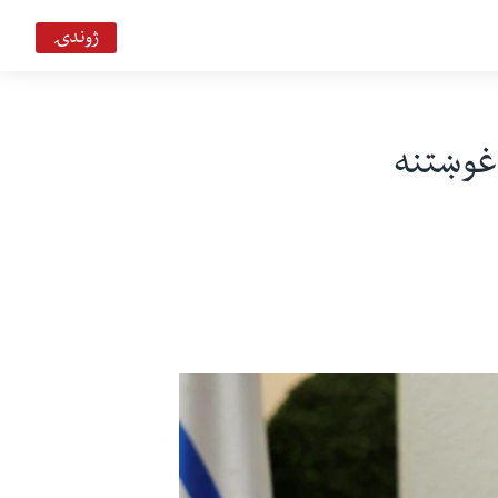
ژوندۍ
خبرونه
Deewa
غوښتنه
د ډیوه د روانو چارو خپرونه په ټي وي
VOA Deewa TV