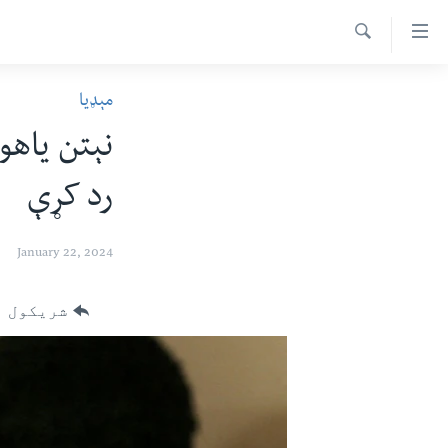
اس
سیدونکی
Search
ینک
کور پاڼه
مېډیا
لته
د سېمې خبرونه
ه
نېتن ياهو
ړاندې
پاکستان
پښتونخوا
رکزي
رد کړې
ټاکنې
بلوچستان
ُزیاتو
امریکا
ه
January 22, 2024
اوړئ
نړۍ
لته
افغانستان
شریکول
ه
خکې
داعش او تندروي
رکزي
ټې وي
ټون
ه
دروغ ریښتیا
اوړئ