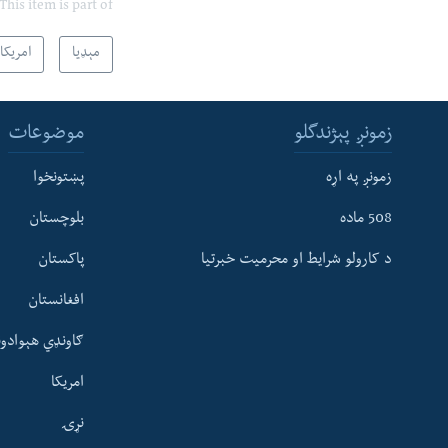
This item is part of
مېډیا
امریکا
زمونږ پېژندگلو
موضوعات
زمونږ په اړه
پښتونخوا
508 ماده
بلوچستان
د کارولو شرایط او محرمیت خبرتیا
پاکستان
افغانستان
ګاونډي هېوادون
امریکا
نړۍ