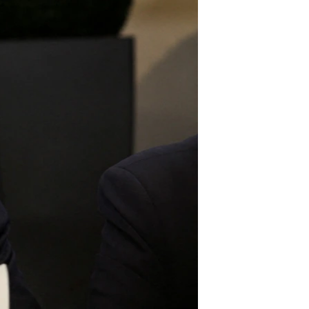
اداریه
لته
ه
خکې
رکزي
ټون
ه
اوړئ