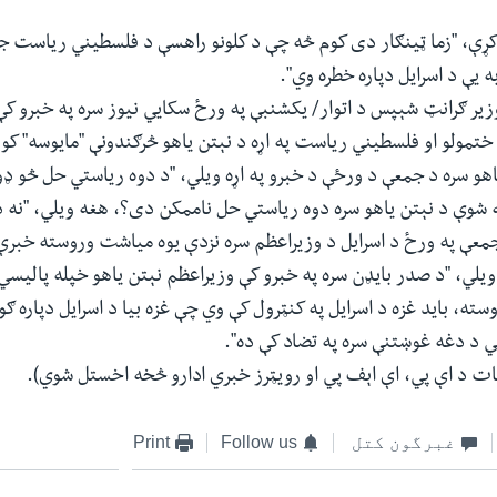
کړې، "زما ټينګار دی کوم څه چې د کلونو راهسې د فلسطيني رياست ج
 یې د اسرايل دپاره خطره وي".
وزیر ګرانټ شېپس د اتوار/ يکشنبې په ورځ سکايي نيوز سره په خبرو کې 
تمولو او فلسطيني رياست په اړه د نېتن ياهو څرګندونې "مايوسه" کو
هو سره د جمعې د ورځې د خبرو په اړه ویلي، "د دوه رياستي حل څو ډو
 شوې د نېتن یاهو سره دوه ریاستي حل ناممکن دی؟، هغه ويلي، "نه د
معې په ورځ د اسرايل د وزيراعظم سره نزدې يوه میاشت وروسته خبر
ویلي، "د صدر بایډن سره په خبرو کې وزيراعظم نېتن ياهو خپله پاليسي
ه، بايد غزه د اسرايل په کنټرول کې وي چې غزه بيا د اسرايل دپاره ګ
 د دغه غوښتنې سره په تضاد کې ده".
ات د اې پي، اې اېف پي او رويټرز خبري ادارو څخه اخستل شوي).
غبرگون کتل
Follow us
Print