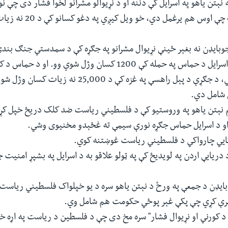
راخوشي شي څوک چې اوس هم يرغمل دي،
وبايډن نه بغېر ځينې نړیوال مشرانو په جګړه کې د سمدستي جنګ بن
په اووم اکتوبر په اسرايل د حماس په حمله کې 1200 کسان وژل شوي وو. 
صحت وزارت وايي، د جګړې د پېل راهسې په غزه کې د 5,000
 شامل دي.
ظم نېتن ياهو په وروستيو کې د فلسطيني رياست ضد کلک دريځ خپل ک
او د اسرايل حماس جګړه نورې سيمې ته غځېدو مخنيوی وشي.
یکايي چارواکي د فلسطيني رياست غوښتنه کوي.
 دريایې اردن په لويدیځ کې په ټولو علاقو به د اسرايل په بشپړ امنیت 
ايډن د جمعې په ورځ د نېتن ياهو سره د يو خپلواک فلسطيني رياست 
برې کړي چې پکې غېر پوځي حکومت هم شامل وي.
" د کورني او نړيوال فشار" سره مخ دی چې د فلسطين د رياست په اړه 