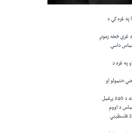
 په غزه کې د
د غزې څخه زمونږ
 حماس داسې
 په غزه د
ضې ختمولو او
د نومبر په مياشت کې د امریکې، قطر او مصر په درېمګړيتوب خبرو کې د حماس د ولقې نه د 240 يرغمل
ې حماس د اووم
اکتوبر د حملې په مهال يرغمل کړي وو، د دغو کسانو په بدل کې اسرايل د جېلونو څخه 240 فلسطيني