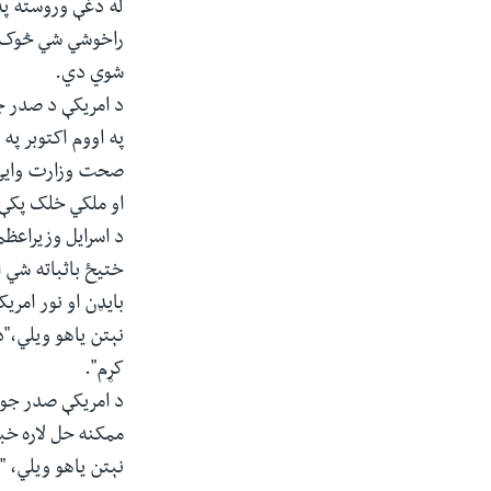
شوي دي.
د امريکې د صدر ج
او ملکي خلک پکې
د اسرايل وزیراع
ختيځ باثباته شي 
بايډن او نور امر
نېتن ياهو ویلي،"د
کړم".
د امریکې صدر جوب
ممکنه حل لاره خ
نېتن ياهو ویلي، 