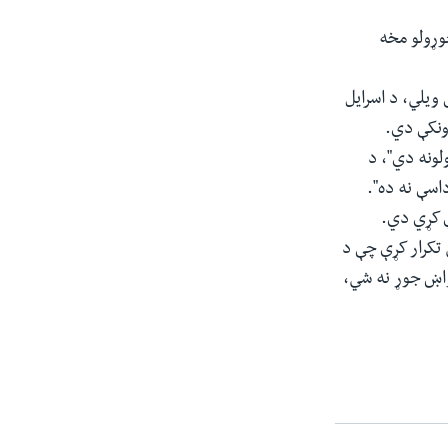
وړولو مخه
ویلي، د اسرايل
ونکې دي.
لونه دي"، د
اسې نه ده".
ې کړي دي.
 تکرار کړې چې د
واښ جوړ نه شي،