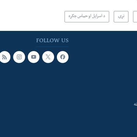
نړۍ
د اسرایل او حماس جګړه
FOLLOW US
ه