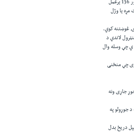
له دغې وروسته په نېتن ياهو په اسرايل کې دننه او د نړيوالو مشرانو لخوا فشار دی چې نور 136 يرغمل
 خو ويل کيږي په دغو کسانو کې د 20 نه زيات مړه يا وژل
دۍ غوښتنه کوي.
او د حماس د کنټرول لاندې د
2 نه زيات کسان وژل شو ي چې وسله وال
ړی چې منځنی
جوړ جاړی ونه
د جوړولو په
خپل دریځ بدل