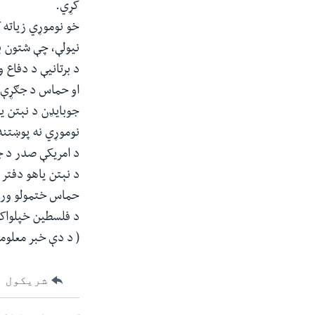
کړي.
خو نوموړي زياته 
نيولې، چې شتون به
د برتانیې د دفاع 
او حماس د جګړې خ
جوبايډن د نېتن يا
نوموړي نه پوښتنه
د امریکې صدر د ج
د نېتن ياهو دفتر 
حماس ختمولو وروست
د فلسطين خپلواکي
( د دې خبر معلوم
شریکول