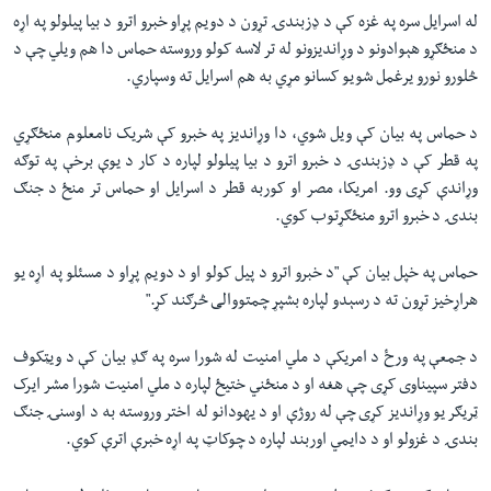
له اسرایل سره په غزه کې د ډزبندۍ تړون د دویم پړاو خبرو اترو د بیا پیلولو په اړه
د منځګړو هېوادونو د وړاندیزونو له تر لاسه کولو وروسته حماس دا هم ویلي چې د
څلورو نورو یرغمل شویو کسانو مړي به هم اسرایل ته وسپاري.
د حماس په بیان کې ویل شوي، دا وړاندیز په خبرو کې شریک نامعلوم منځګړي
په قطر کې د ډزبندۍ د خبرو اترو د بیا پیلولو لپاره د کار د یوې برخې په توګه
وړاندې کړی وو. امریکا، مصر او کوربه قطر د اسرایل او حماس تر منځ د جنګ
بندۍ د خبرو اترو منځګړتوب کوي.
حماس په خپل بیان کې "د خبرو اترو د پیل کولو او د دویم پړاو د مسئلو په اړه یو
هراړخیز تړون ته د رسېدو لپاره بشپړ چمتووالی څرګند کړ."
د جمعې په ورځ د امریکې د ملي امنیت له شورا سره په ګډ بیان کې د ویټکوف
دفتر سپیناوی کړی چې هغه او د منځني ختیځ لپاره د ملي امنیت شورا مشر ایرک
ټریګر یو وړاندیز کړی چې له روژې او د یهودانو له اختر وروسته به د اوسنۍ جنګ
بندۍ د غزولو او د دایمي اوربند لپاره د چوکاټ په اړه خبرې اترې کوي.