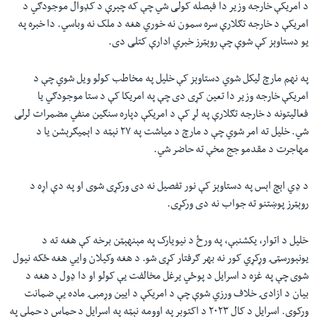
د امریکې خارجه وزیر دا فېصله کولی شي چې که چېرې د کډوال موجودګي د
امریکې د خارجه تګلارې سره سمون نه خوري هغه د ملک نه وباسي. دا خبره په
یو دستاوېز کې شوې چې روېټرز خبري ادارې کتلی دی.
په نهم مارچ ليکل شوي دستاوېز کې خلیل په مخاطب کولو ويل شوي چې د
امریکې خارجه وزیر دا تعین کړی دی چې په امریکا کې د ستا موجودګي یا
فعالیتونه د خارجه تګلارې په لړ کې د امریکې دپاره سنګین منفي مضمرات لرلی
شي. خلیل ته امر شوي چې د مارچ د میاشت په ۲۷ نېټه د اېميګرېشن یا د
مهاجرت د مقدمو جج مخې ته حاضر شي.
د ډي اېچ اېس په دستاوېز کې نور تفصیل نه دی ورکړی شوی او په دې اړه د
روېټرز پوښتنو ته جواب نه دی ورکړی.
خلیل د اتوار، یکشنبې، په ورځ د نیویارک په مېنهېټن برخه کې هغه ته د
یونېورسټۍ وړکړي کور نه بهر ګرفتار کړی شو. د هغه وکیلان وايي هغه ځکه نیول
شوی چې په غزه د اسرایل د پوځي یرغل مخالفت يې کولو او دا ډول د هغه د
بیان د ازادۍ خلاف ورزي شوې چې د امریکې د ایین وړمبۍ ماده يې ضمانت
ورکوي. اسرایل د کال ۲۰۲۳ د اکتوبر په اوومه نېټه په اسرایل د حماس د حملې په