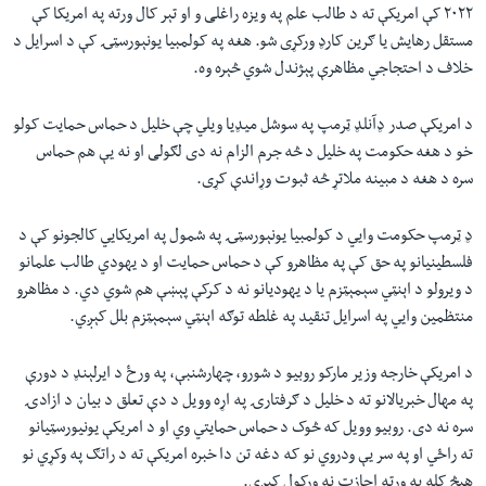
۲۰۲۲ کې امریکې ته د طالب علم په ویزه راغلی و او تېر کال ورته په امریکا کې
مستقل رهایش یا ګرین کارډ ورکړی شو. هغه په کولمبیا یونېورسټۍ کې د اسرایل د
خلاف د احتجاجي مظاهرې پېژندل شوي څېره وه.
د امریکې صدر ډآنلډ ټرمپ په سوشل ميډیا ویلي چې خلیل د حماس حمایت کولو
خو د هغه حکومت په خلیل د څه جرم الزام نه دی لګولی او نه یې هم حماس
سره د هغه د مبینه ملاتړ څه ثبوت وړاندې کړی.
ډ ټرمپ حکومت وايي د کولمبیا یونېورسټۍ په شمول په امریکايي کالجونو کې د
فلسطینیانو په حق کې په مظاهرو کې د حماس حمایت او د یهودي طالب علمانو
د ویرولو د اېنټي سېمېټزم یا د یهودیانو نه د کرکې پېښې هم شوي دي. د مظاهرو
منتظمین وايي په اسرایل تنقید په غلطه توګه اېنټي سېمېټزم بلل کېږي.
د امریکې خارجه وزیر مارکو روبیو د شورو، چهارشنبې، په ورځ د ایرلېنډ د دورې
په مهال خبریالانو ته د خلیل د ګرفتارۍ په اړه وویل د دې تعلق د بیان د ازادۍ
سره نه دی. روبيو وویل که څوک د حماس حمایتي وي او د امریکې یونیورسټیانو
ته راځي او په سر يې ودروي نو که دغه تن دا خبره امریکې ته د راتګ په وکړي نو
هېڅ کله به ورته اجازت نه ورکول کېږي.