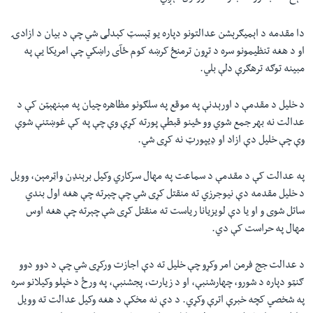
دا مقدمه د اېميګرېشن عدالتونو دپاره یو ټېسټ کېدلی شي چې د بیان د ازادۍ
او د هغه تنظیمونو سره د تړون ترمنځ کرښه کوم ځآی راښکي چې امریکا يې په
مبینه توګه ترهګرې دلې بلي.
د خلیل د مقدمې د اورېدنې په موقع په سلګونو مظاهره چیان په مېنهېټن کې د
عدالت نه بهر جمع شوي وو ځینو قبطې پورته کړې وې چې په کې غوښتنې شوې
وې چې خلیل دې ازاد او ډیپورټ نه کړی شي.
په عدالت کې د مقدمې د سماعت په مهال سرکاري وکیل برېنډن واټرمېن، وویل
د خلیل مقدمه دې نیوجرزي ته منقتل کړی شي چې چېرته چې هغه اول بندي
ساتل شوی و او یا دې لویزيانا ریاست ته منقتل کړی شې چېرته چې هغه اوس
مهال په حراست کې دي.
د عدالت جج فرمن امر وکړو چې خلیل ته دې اجازت ورکړی شي چې د دوو دوو
ګنټو دپاره د شورو، چهارشنبې، او د زیارت، پجشنبې، په ورځ د خپلو وکیلانو سره
په شخصي کچه خبرې اترې وکړي. د دې نه مخکې د هغه وکیل عدالت ته وویل