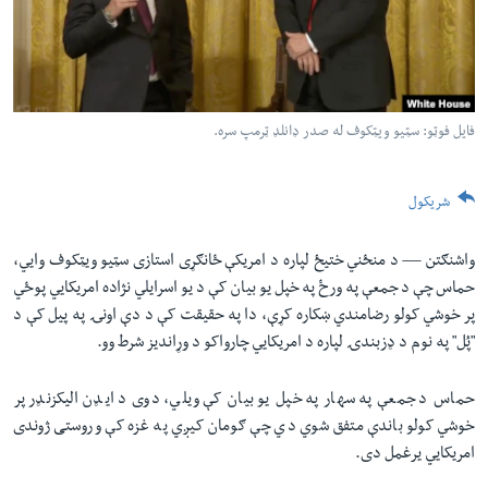
لته
اداریه
ه
خکې
Learning English
رکزي
ټون
فایل فوټو: سټیو ویټکوف له صدر ډانلډ ټرمپ سره.
FOLLOW US
ه
اوړئ
شریکول
ژبې
واشنګتن —
د منځني ختیځ لپاره د امریکې ځانګړی استازی سټیو ویټکوف وایي،
حماس چې د جمعې په ورځ په خپل یو بیان کې د یو اسرایلي نژاده امریکایي پوځي
پر خوشي کولو رضامندي ښکاره کړې، دا په حقیقت کې د دې اونۍ په پیل کې د
"پُل" په نوم د ډزبندۍ لپاره د امریکایي چارواکو د وړاندیز شرط وو.
حماس د جمعې په سهار په خپل یو بیان کې ویلي، دوی د ایډن الیکزنډر پر
خوشي کولو باندې متفق شوي دي چې ګومان کیږي په غزه کې وروستی ژوندی
امریکایي یرغمل دی.