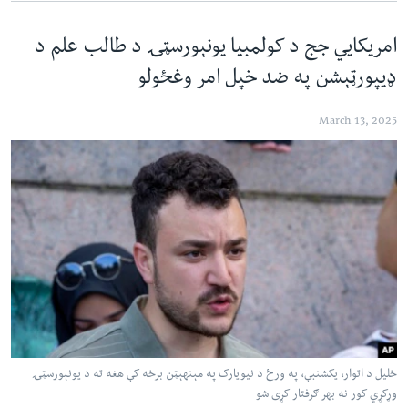
امریکايي جج د کولمبیا یونېورسټۍ د طالب علم د
ډيپورټېشن په ضد خپل امر وغځولو
March 13, 2025
خلیل د اتوار، یکشنبې، په ورځ د نیویارک په مېنهېټن برخه کې هغه ته د یونېورسټۍ
وړکړي کور نه بهر ګرفتار کړی شو