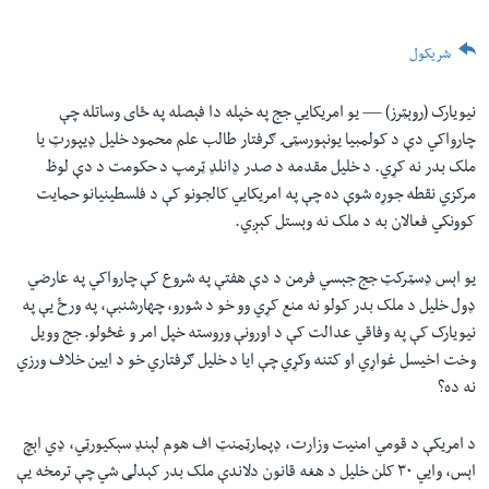
شریکول
نیویارک (روېټرز) —
یو امریکايي جج په خپله دا فېصله په ځای وساتله چې
چارواکي دې د کولمبیا یونېورسټۍ ګرفتار طالب علم محمود خلیل ډيپورټ یا
ملک بدر نه کړي. د خلیل مقدمه د صدر ډانلډ ټرمپ د حکومت د دې لوظ
مرکزي نقطه جوړه شوې ده چې په امریکايي کالجونو کې د فلسطینیانو حمایت
کوونکي فعالان به د ملک نه وېستل کېږي.
یو اېس ډسټرکټ جج جېسي فرمن د دې هفتې په شروع کې چارواکي په عارضي
ډول خلیل د ملک بدر کولو نه منع کړي وو خو د شورو، چهارشنبې، په ورځ يې په
نیویارک کې په وفاقي عدالت کې د اورونې وروسته خپل امر و غځولو. جج وویل
وخت اخیسل غواړي او کتنه وکړي چې ایا د خلیل ګرفتاري خو د ایین خلاف ورزي
نه ده؟
د امریکې د قومي امنیت وزارت، ډپمارټمنټ اف هوم لېنډ سېکیورټي، ډي اېچ
اېس، وايي ۳۰ کلن خلیل د هغه قانون دلاندې ملک بدر کېدلی شي چې ترمخه يې