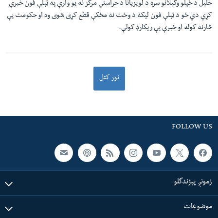
خلیل د خپلو وکیلانو سره د لويزيانا د حراستي مرکز نه یو وارې په ټېلې فون خبرې
کړي دي خو د ټېلې فون لیکه د وخت نه مخکې قطع کړی شوی وه او حکومت يې
څارنه کوله او خبرې یې ریکارډ کولې.
نور کتل
FOLLOW US
زمونږ پېژندگلو
موضوعات