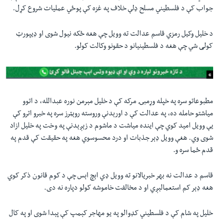
جواب کې د فلسطیني مسلح ډلې خلاف په غزه کې پوځي عملیات شروع کړل.
د خلیل وکيل رمزي قاسم عدالت ته وویل چې هغه ځکه نیول شوی او ډيپورټ
کولی شي چې هغه د فلسطینیانو د حقونو وکالت کولو.
مطبوعاتو سره په خپله وړمبۍ مرکه کې د خلیل مېرمن نوره عبدالله، د اتوو
میاشتو حامله ده، په عدالت کې د اورېدنې وروسته روېټرز سره په خبرو اترو کې
يې وویل امید کوي چې اینده میاشت د ماشوم د زېږېدنې په وخت په خلیل ازاد
شوی وي. هغې وویل ډېر جذبات او درد محسوسوي هغه په حقیقت کې قدم په
قدم ځما سره و.
قاسم د عدالت نه بهر خبریالانو ته وویل ډي اېچ اېس چې د کوم قانون ذکر کوي
هغه ډېر کم استعمالېږي او د مخالفت خاموشه کولو دپاره نه دی.
خلیل په شام کې د فلسطیني کډوالو په یو مهاجر کېمپ کې پېدا شوی او په کال