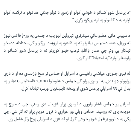
"د یرغمل شوو کسانو د خوشي کولو او زموږ د ټولو جنګي هدفونو د ترلاسه کولو
لپاره به د ګامونو په اړه پرېکړه وکړي."
د سپینې ماڼۍ مطبوعاتي سیکرټرې کېرولین لیویټ د جمعې په ورځ فاکس نیوز
ته وویل، هغه د حماس بیانونو ته په ظاهره په ارزښت ورکولو کې محتاطه ده، خو
ټینګار یې وکړ چې صدر ډانلډ ټرمپ خپلو کورونو ته د یرغمل شوو کسانو د
راوستلو لپاره "په احتیاط" کار کوي.
له تېرې جنورۍ میاشتې راهیسې د اسرایل او حماس تر منځ ډزبندي ده او د درې
پړاوونو ډزبندۍ په لومړي پړاو کې حماس د شاوخوا 2,000 فلسطیني بندیانو په
بدل کې 33 اسرایلي یرغمل شوي او پینځه تایلېنډیان ورسره تبادله کړل.
اسرایل پر حماس فشار راوړی د لومړي پړاو غزېدل دې ومني، چې د مارچ په
دویمه پای ته ورسید. حماس ویلي وو غواړي د تړون دویم پړاو ته لاړ شي، چې
پکې به د نورو یرغمل شویو خوشي کول او له غزې د اسرایلي پوځ وتل شامل وي.