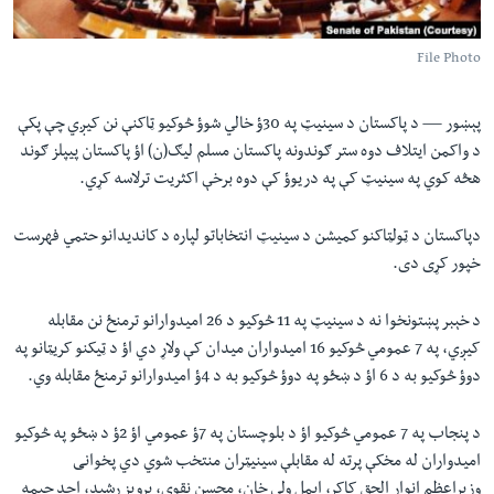
لته
اداریه
ه
File Photo
خکې
Learning English
رکزي
پېښور —
د پاکستان د سینیټ په 30ؤ خالي شوؤ څوکیو ټاکنې نن کیږي چې پکې
ټون
FOLLOW US
د واکمن ایتلاف دوه ستر ګوندونه پاکستان مسلم لیګ(ن) اؤ پاکستان پیپلز ګوند
ه
هڅه کوي په سینیټ کې په دریوؤ کې دوه برخې اکثریت ترلاسه کړي.
اوړئ
دپاکستان د ټولټاکنو کمیشن د سینیټ انتخاباتو لپاره د کاندیدانو حتمي فهرست
ژبې
خپور کړی دی.
د خېبر پښتونخوا نه د سینیټ په 11 څوکیو د 26 امیدوارانو ترمنځ نن مقابله
کیږي، په 7 عمومي څوکیو 16 امیدواران میدان کې ولاړ دي اؤ د ټیکنو کریټانو په
دوؤ څوکیو به د 6 اؤ د ښځو په دوؤ څوکیو به د 4ؤ امیدوارانو ترمنځ مقابله وي.
د پنجاب په 7 عمومي څوکیو اؤ د بلوچستان په 7ؤ عمومي اؤ 2ؤ د ښځو په څوکیو
امیدواران له مخکې پرته له مقابلې سینیټران منتخب شوي دي پخوانی
وزیراعظم انوار الحق کاکړ، ایمل ولي خان، محسن نقوي، پرویز رشید، احد چیمه