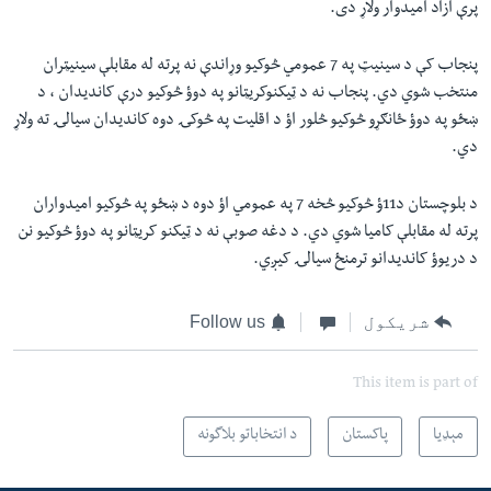
پرې ازاد امیدوار ولاړ دی.
پنجاب کې د سینیټ په 7 عمومي څوکیو وړاندې نه پرته له مقابلې سینیټران
منتخب شوي دي. پنجاب نه د ټیکنوکریټانو په دوؤ څوکیو درې کاندیدان ، د
ښځو په دوؤ ځانګړو څوکیو څلور اؤ د اقلیت په څوکۍ دوه کاندیدان سیالۍ ته ولاړ
دي.
د بلوچستان د11ؤ څوکیو څخه 7 په عمومي اؤ دوه د ښځو په څوکیو امیدواران
پرته له مقابلې کامیا شوي دي. د دغه صوبې نه د ټیکنو کریټانو په دوؤ څوکیو نن
د دریوؤ کاندیدانو ترمنځ سیالۍ کیږي.
شریکول
Follow us
This item is part of
مېډیا
پاکستان
د انتخاباتو بلاگونه