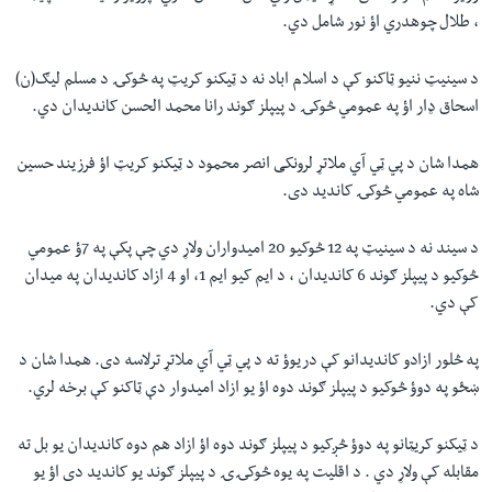
، طلال چوهدري اؤ نور شامل دي.
د سینیټ ننیو ټاکنو کې د اسلام اباد نه د ټیکنو کریټ په څوکۍ د مسلم لیګ(ن)
اسحاق ډار اؤ په عمومي څوکۍ د پیپلز ګوند رانا محمد الحسن کاندیدان دي.
همدا شان د پي ټي‌ آي ملاتړ لرونکی انصر محمود د ټیکنو کریټ اؤ فرزیند حسین
شاه په عمومي څوکۍ کاندید دی.
د سیند نه د سینیټ په 12 څوکیو 20 امیدواران ولاړ دي چې پکې په 7ؤ عمومي
څوکیو د پیپلز ګوند 6 کاندیدان ، د ایم کیو ایم 1، او 4 ازاد کاندیدان په میدان
کې دي.
په څلور ازادو کاندیدانو کې دریوؤ ته د پي ټي‌ آي ملاتړ ترلاسه دی. همدا شان د
ښځو په دوؤ څوکیو د پیپلز ګوند دوه اؤ یو ازاد امیدوار دې ټاکنو کې برخه لري.
د ټیکنو کریټانو په دوؤ څږکیو د پیپلز ګوند دوه اؤ ازاد هم دوه کاندیدان یو بل ته
مقابله کې ولاړ دي . د اقلیت په یوه څوکۍۍ د پیپلز ګوند یو کاندید دی اؤ یو