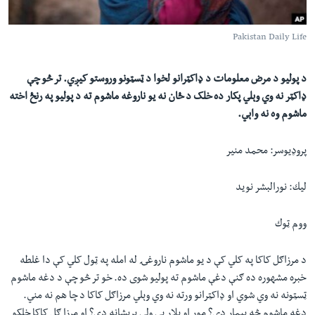
لته
اداریه
ه
Pakistan Daily Life
خکې
Learning English
رکزي
د پولیو د مرض معلومات د ډاکټرانو لخوا د ټسټونو وروستو کیږي. تر څو چې
ټون
FOLLOW US
ډاکټر نه وي وېلي پکار ده خلک د ځان نه یو ناروغه ماشوم ته د پولیو په رنځ اخته
ه
ماشوم وه نه واېي.
اوړئ
پروډيوسر: محمد منير
ژبې
ليك: نورالبشر نويد
ووم ټوك
د مرزاګل کاکا په کلي کې د یو ماشوم ناروغۍ له امله په ټول کلي کې دا غلطه
خبره مشهوره ده ګنې دغې ماشوم ته پولیو شوی ده. خو تر څو چې د دغه ماشوم
ټسټونه نه وي شوي او ډاکټرانو ورته نه وي وېلي مرزاګل کاکا د چا هم نه مني.
دغه ماشوم څه بیمار دی؟ مور او پلار ېې ولې پریشانه دي؟ او مرزا ګل کاکا خلکو