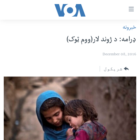
اس
سیدونکی
ینک
خبرونه
کور پاڼه
لته
ډرامه: د ژوند لار(ووم ټوک)
ه
د سېمې خبرونه
ړاندې
December 08, 2016
پاکستان
پښتونخوا
رکزي
ُزیاتو
ټاکنې
بلوچستان
شریکول
ه
امریکا
اوړئ
نړۍ
لته
ه
افغانستان
خکې
داعش او تندروي
رکزي
ټون
ټې وي
ه
دروغ ریښتیا
اوړئ