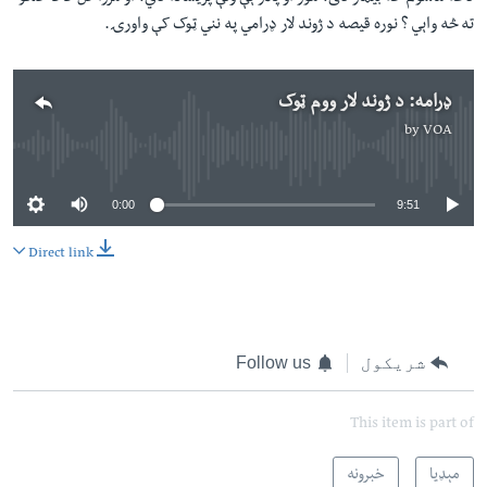
ته څه واېي ؟ نوره قیصه د ژوند لار ډرامي په نني ټوک کې واورۍ.
ډرامه: د ژوند لار ووم ټوک
by
VOA
No media source currently available
0:00
9:51
Direct link
شریکول
Follow us
This item is part of
مېډیا
خبرونه