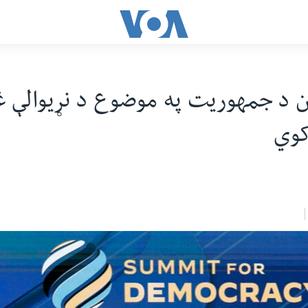
ن د جمهوریت په موضوع د نړیوالې 
کوي