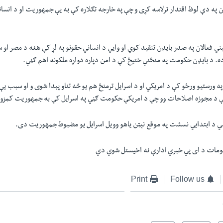
 په دې لوظ اقتدار ترلاسه کړی و چې په خارجه تګلاره کې به يې جمهوریت او د انسا
ني فعالان په صدر بایډن تنقید کوي او وايي د انساني حقونو په لړ کې هغه د مصر او
ده. د بایډن حکومت په منځني ختيځ کې د امن دپاره دواړه ملکونه اهم ګڼي.
ه ورستيو ورځو کې د امریکي او د اسرایل ترمنځ هم یو څه تناو پېدا شوی و او سبب ي
کې د مجوزه اصلاحات وو چې د امریکې حکومت ګڼي په اسرایل کې به جمهوریت کمزو
 د ابتدايي نسشت په موقع نېټن یاهو وویل اسرایل یو مضبوط جمهوریت دی.
لومات د ای پي خبري ادارې نه اخیستل شوي دي
Print
Follow us