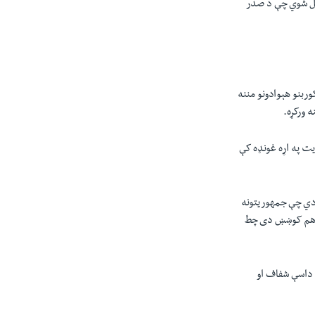
وېل شوي چې د صدر
وربنو هېوادونو مننه
ت په اړه غونډه کې
 دي چې جمهوریتونه
 اهم کوښښ دی چط
 داسې شفاف او