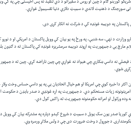
 شریکو کوربنو ګام د چین او روس د سفیرانو د دې تنقید نه پس اخیستی چې په کې 
نی سوړجنګ د ذهنیت لاندې د سمېټ دلارې دنیا تقسیمول غواړي.
 پاکستان په دویمه غونډه کې د شرکت نه انکار کړی دی.
رو وزارت د نهې، سه شنبې، په ورځ په يو بيان کې وویل پاکستان د امریکې او د نورو ک
د فېصلې نه داسې ښکاري چې هېواد نه غواړي چې چین ناراضه کړي. چین ته د جمهوري
رکړی شوې.
ن اکثر دا خبره کوي چې امریکا او هم خیال اتحادیان يې په یو داسې حساس وخت ولاړ
امریتونونه زیات مستحکم دي. د جمهوریت په اړه غونډې د صدر بایډن د حکومت
وده ورکول او امرانه حکومتونه جمهوریت ته راکښ کول دي.
ي کوریا صدر یون سک یوېل د سمېټ د شروع کېدو دپاره په مشترکه بیان کې وویل د
کومتدارۍ د جوړول د وخت ضرورت دی چې د ولس ملاتړ ورسره وي.