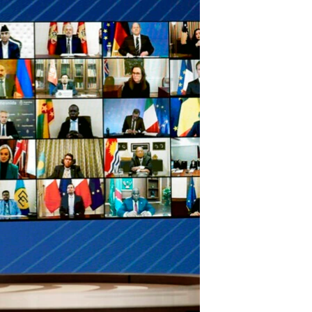
اداریه
لته
ه
خکې
رکزي
ټون
ه
اوړئ