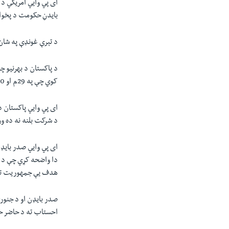
ای پي وايي امریکي د
بایدڼ حکومت د پخوا
د تېرې غونډې په شان
د پاکستان د بهرنيو چا
کوي چې په 29م او 30م مارچ یې د جمهوريت په اړوند دويمه سرمشريزه غونډه کې پاکستان ته د ګډون بلنه ورکړه.
ای پي وايي پاکستان 
د شرکت بلنه نه ده و
ای پي وايي صدر بایډ
دا واضحه کړي چې د 
هدف یې جمهوریت ته 
صدر بایډن او د جنور
احستاب ته د حاضر ح