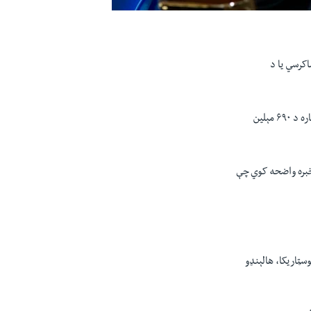
کرسي یا د
د اېسوسي اېټېډ پرېس خبري ادارې ترمخه امریکا به په نړیواله کچه د جمهوریت د پرمختګ د پروګرامونو دپاره د ۶۹۰ مېلین
خبره واضحه کوي چې
سټاریکا، هالېنډو