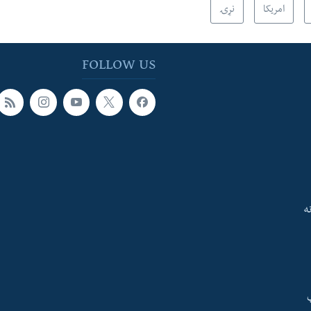
امریکا
نړۍ
FOLLOW US
ه
ې