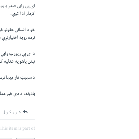
ای پي وايي صدر بایډن
کردار ادا کوي.
خو د انساني حقونو ځی
نرمه رویه اختیارکړې 
د ای پي رپورټ وايي پ
نېټن یاهو په عدلیه 
د سمېټ فار ډېماکرسي
یادونه
: د دې خبر مع
شریکول
This item is part of