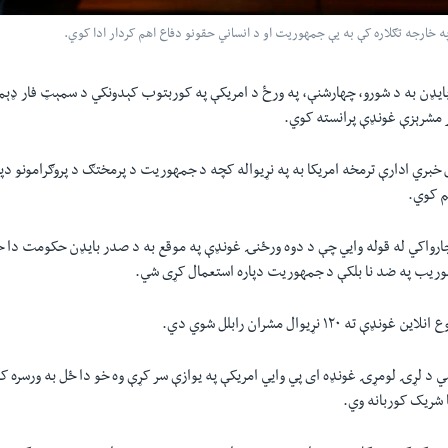
ه خارجه تګلاره کې به يې جمهوریت او د انساني حقونو دفاع اهم کردار ادا کوي.
ډن به د شورو، چهارشنې، په ورځ د امريکې په کوربتوب کېدونکي د سمېټ فار ډېما
 مشرېزې غونډې پرانسته کوي.
م کوي.
 چارواکي له قوله وايي چې د دوه ورځنۍ غونډې په موقع به د صدر بایډن حکومت دا 
ریب په ضد نا بلکې د جمهوریت دپاره استعمال کړی شي.
 ۱۲۰ نړیوال مشران رابلل شوي دي.
د لړۍ لومړۍ غونډه ای پي وایي امریکې په یوازې سر کړې وه خو دا ځل به ورسره کو
ا شریک کوربانه وي.