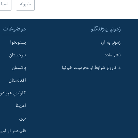
خبرونه
اسیا
زمونږ پېژندگلو
موضوعات
زمونږ په اړه
پښتونخوا
508 ماده
بلوچستان
د کارولو شرایط او محرمیت خبرتیا
پاکستان
افغانستان
ګاونډي هېوادون
امریکا
نړۍ
فلم،هنر او لوی