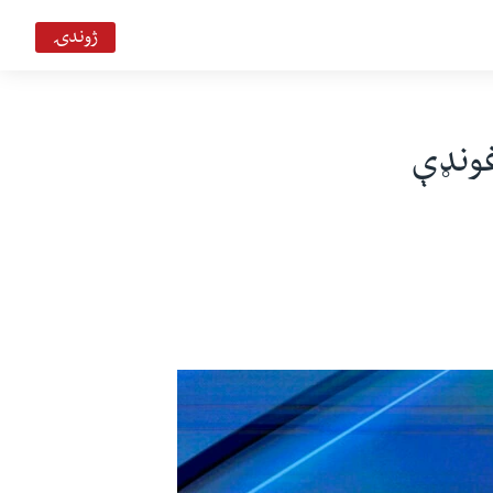
ژوندۍ
غونډې