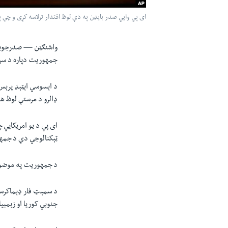
ای پي وايي صدر بایډن په دې لوظ اقتدار ترلاسه کړی و چې پ
واشنګټن —
صدرجوبای
جمهوریت دپاره د سر
ډالرو د مرستې لوظ ه
ای پي د یو امریکايي
ټېکنالوجي دې د جمهو
د جمهوریت په موضوع انلاین غونډې ته
د سمېټ فار ډېماکرسي 
جنوبي کوریا او زېمبی