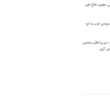
ني حقونو دفاع اهم
 سعودي عرب په اړه
ې د وزیراعظم بېنجمن
ری کړي.