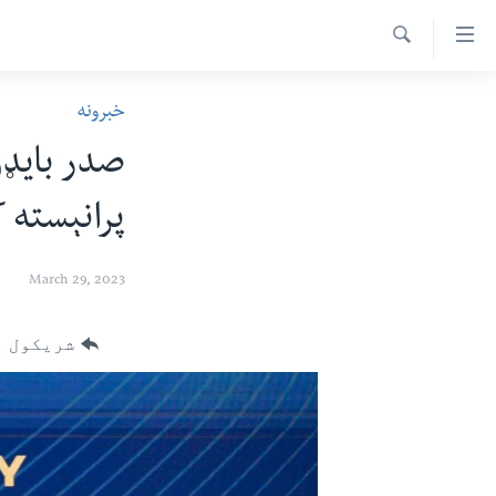
اس
سیدونکی
Search
ینک
کور پاڼه
خبرونه
لته
د سېمې خبرونه
ه
صدر بایډ
ړاندې
پاکستان
پښتونخوا
رکزي
پرانېسته 
ټاکنې
بلوچستان
ُزیاتو
امریکا
ه
March 29, 2023
اوړئ
نړۍ
لته
افغانستان
شریکول
ه
خکې
داعش او تندروي
رکزي
ټې وي
ټون
ه
دروغ ریښتیا
اوړئ