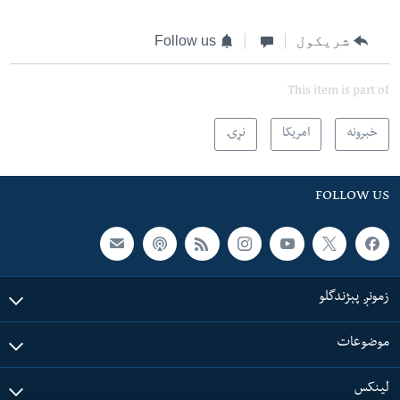
شریکول
Follow us
This item is part of
خبرونه
امریکا
نړۍ
FOLLOW US
زمونږ پېژندگلو
موضوعات
لینکس