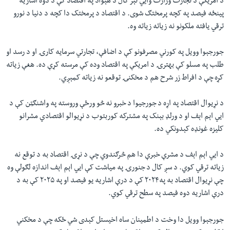
د امریکې د تجارت وزارت وايي تېر کال د هېواد په اقتصاد کې د دوه اشاریه
پینځه فیصد په کچه پرمختګ شوی. د اقتصاد د پرمختک دا کچه د دنیا د نورو
ترقي یافته ملکونو نه زیاته زیاته وه.
جورجېوا وویل په کورني مصرفونو کې د اضافې، تجارتي سرمایه کارۍ او د رسد او
طلب په مسلو کې بهترۍ د امریکې په اقتصاد وده کې مرسته کړې ده. هغې زیاته
کړه چې د افراط زر شرح هم د مخکنۍ توقعو نه زیاته کمېږي.
د نړیوال اقتصاد په اړه د جورجیوا د خبرو نه څو ورځې وروسته په واشنګټن کې د
ايي اېم اېف او د ورلډ بېنک په مشترکه کوربتوب د نړیوالو اقتصادي مشرانو
کلیزه غونډه کېدونکي ده.
د ايي اېم اېف د مشرې خبرې دا هم څرګندوي چې د نړۍ اقتصاد به د توقع نه
زیاته ترقي کوي. د سږ کال د جنورۍ په میاشت کې ايي اېم اېف اندازه لګولې وه
چې نړیوال اقتصاد به په۲۰۲۴ کې د درې اشاریه یو فیصد او په ۲۰۲۵ کې به د
درې اشاریه دوه فیصد په سطح ترقي کوي.
جورجېوا وویل دا وخت د اطمینان ساه اخیستل کېدی شي ځکه چې د مخکني