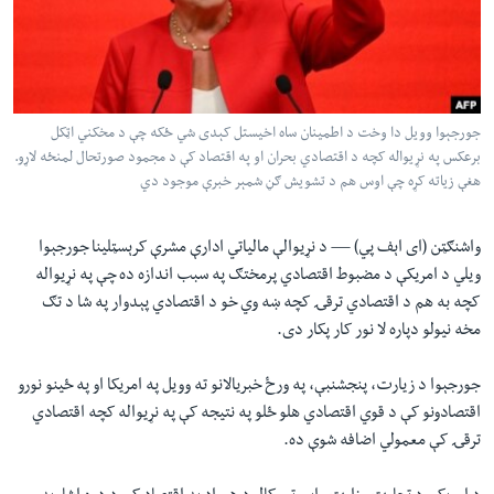
لته
اداریه
ه
خکې
Learning English
رکزي
ټون
جورجېوا وویل دا وخت د اطمینان ساه اخیستل کېدی شي ځکه چې د مخکني اټکل
FOLLOW US
ه
برعکس په نړیواله کچه د اقتصادي بحران او په اقتصاد کې د مجمود صورتحال لمنځه لاړو.
اوړئ
هغې زیاته کړه چې اوس هم د تشویش ګڼ شمېر خبرې موجود دي
ژبې
واشنګټن (ای اېف پي) —
د نړیوالې مالیاتي ادارې مشرې کرېسټلینا جورجېوا
ویلي د امریکې د مضبوط اقتصادي پرمختګ په سبب اندازه ده چې په نړیواله
کچه به هم د اقتصادي ترقۍ کچه ښه وي خو د اقتصادي پېدوار په شا د تګ
مخه نیولو دپاره لا نور کار پکار دی.
جورجېوا د زیارت، پنجشنبې، په ورځ خبریالانو ته وویل په امریکا او په ځینو نورو
اقتصادونو کې د قوي اقتصادي هلو ځلو په نتیجه کې په نړیواله کچه اقتصادي
ترقۍ کې معمولي اضافه شوې ده.