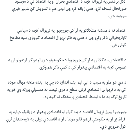
اټکل برعکس په نړیواله کچه د اقتصادي بحران او په اقتصاد کې د مجمود
صورتحال لمنځه لاړو. هغې زیاته کړه چې اوس هم د تشویش ګڼ شمېر خبرې
موجود دي.
اقتصاد ته د ممکنه مشکلاتو په لړ کې جورجېوا په نړیواله کچه د سیاسي
تاوتریخوالي ذکر وکړو چې د هغې په فکر نړیوال اقتصاد د ګډوډۍ سره مخامخ
کولی شي.
د اقتصادي مشکلاتو په لړ کې جورجېوا د حکومتونو د زیاتېدونکو قرضونو او په
عمومي کچه په اقتصادي پېدوار کې د کمي ذکر هم وکړو.
د دې عواملو په سبب د ايي اېم اېف اندازه ده چې په اینده منځه مهاله موده
کې به د نړیوالې اقتصادي ترقۍ سطح د درې فیصد نه معمولي پورته وي خو په
تاریخ توګه به دا د اوسط اقتصادي پرمختګ نه کمه وه.
جورجېوا وویل نړیوال اقتصاد د ښه کولو او اقتصادي پېدوار د زیاتولو دپاره په
افراط زر او په حکومتي قرضو قابو موندل او د اقتصادي ترقۍ په لاره خنډان لرې
کول ضروري دي.