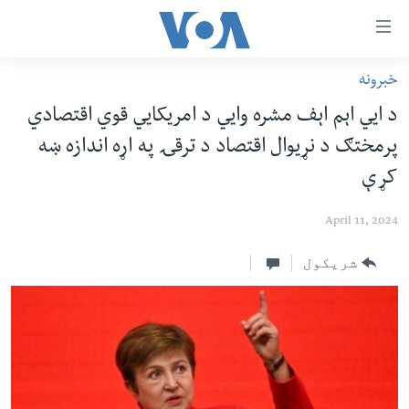
اس
سیدونکی
ینک
خبرونه
کور پاڼه
لته
د ايي اېم اېف مشره وايي د امریکايي قوي اقتصادي
ه
د سېمې خبرونه
پرمختګ د نړیوال اقتصاد د ترقۍ په اړه اندازه ښه
ړاندې
پاکستان
پښتونخوا
رکزي
کړې
ُزیاتو
ټاکنې
بلوچستان
ه
April 11, 2024
امریکا
اوړئ
نړۍ
شریکول
لته
ه
افغانستان
خکې
داعش او تندروي
رکزي
ټون
ټې وي
ه
دروغ ریښتیا
اوړئ