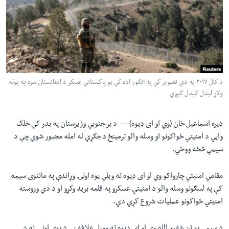
لته
اداریه
ه
خکې
Learning English
رکزي
ټون
FOLLOW US
ه
د کال ۲۰۱۷ په دې تصویر کې په انګور اده کې یو پاکستاني عسکر د افغانستان سره په پوله
اوړئ
ولاړ لیدل کېدل کېږي
ژبې
ډیره اسماعیل خان (وي او ای ډیوه) —
د بر جنوبي وزیرستان په بدر کې خلک
وايي د امنیتي ځواکونو او وسله والو ترمینځ د جګړې له امله مجبور شوي چې د
سیمې څخه ووځي.
مقامي امنیتي چارواکو وي او ای ډیوه ته ویلي یوه اونۍ وړاندې په مانتوی سیمه
کې په لسګونو وسله والو د امنیتي عسکرو په قلعه برید وکړو او د دې وروسته
امنیتي ځواکونو عملیات شروع کړي دي.