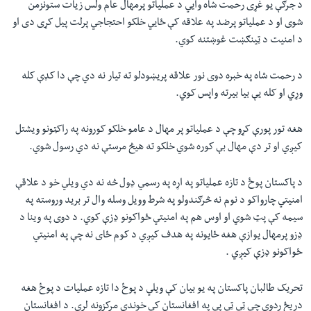
د جرګې یو غړی رحمت شاه وايي د عملیاتو پرمهال عام ولس زیات ستونزمن
شوی او د عملیاتو پرضد په علاقه کې ځايي خلکو احتجاجي پرلت پیل کړی دی او
د امنیت د ټینګښت غوښتنه کوي.
د رحمت شاه په خبره دوی نور علاقه پریښودلو ته تیار نه دي چې دا کډې کله
وړي او کله یې بیا بیرته واپس کوي.
هغه تور پورې کړو چې د عملیاتو پر مهال د عامو خلکو کورونه په راکټونو ویشتل
کیږي او تر دې مهال بې کوره شوي خلکو ته هیڅ مرستې نه دي رسول شوي.
د پاکستان پوځ د تازه عملیاتو په اړه په رسمي ډول څه نه دي ویلي خو د علاقې
امنیتي چارواکو د نوم نه څرګندولو په شرط وویل وسله وال تر بريد وروسته په
سیمه کې پټ شوي او اوس هم په امنیتي ځواکونو ډزې کوي. د دوی په وینا د
ډزو پرمهال يوازې هغه ځایونه په هدف کیږي د کوم ځای نه چې په امنیتي
ځواکونو ډزې کیږي .
تحریک طالبان پاکستان په یو بیان کې ویلي د پوځ دا تازه عملیات د پوځ هغه
دریځ ردوي چې ټي ټي پي په افغانستان کې خوندي مرکزونه لري. د افغانستان