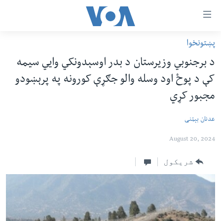
اس
سیدونکی
ینک
پښتونخوا
کور پاڼه
لته
د برجنوبي وزیرستان د بدر اوسېدونکي وايي سیمه
ه
د سېمې خبرونه
کې د پوځ اود وسله والو جګړې کورونه په پرېښودو
ړاندې
پاکستان
پښتونخوا
رکزي
مجبور کړي
ُزیاتو
ټاکنې
بلوچستان
ه
عدنان بېټنی
امریکا
اوړئ
August 20, 2024
نړۍ
لته
ه
افغانستان
شریکول
خکې
داعش او تندروي
رکزي
ټون
ټې وي
ه
دروغ ریښتیا
اوړئ