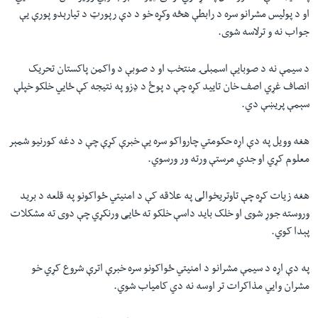
او د پولیس مشرانو سره د رابطې هڅه وکړه خو د دې رپورټ د تیارېدو پورې يې
جواب نه و ترلاسه شوی.
د سیمې نه د صوبایې اسمبلۍ منتخب او د صوبې د واکمن پاکستان تحریک
انصاف غړي اصف خان تایید کړه چې د پوځ د ډزو په نتيجه کې ځايي خلکو خپلې
سېمې پریښې دي.
هغه وویل په دې اړه حکومتي چارواکو سره يې خبرې کړې چې د دغه کورنیو شمېر
معلوم کړي او جدي مرستې ورته ور ورسوي.
هغه زیات کړه چې تاوتریخوالی په علاقه کې د امنیتي ځواکونو په قلعه د برید
وروسته جوړ شوی او خلک باید داسې خلکو ته ځایی ورنکړي چې دوی ته مشکلات
پېدا کوي.
په دې اړه د سیمې مشرانو د امنیتي ځواکونو سره خبرې اترې شروع کړي خو
مشران وايي مذاکرات تر اوسه نه دي کامیاب شوي.