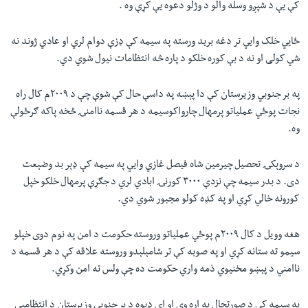
کې يې د شپږو وسله والو د وژلو دعوه يې کړې وه .
ځايي خلک وايي تر دغه برید ورسته په سیمه کې ډزې دوام لري او عادي ژوند نه
شي کولی او نه د بې کوره خلکو د پاره څه انتظامات نیول شوي دي.
په بر جنوبي وزیرستان کې دا پېښه په داسې حال کې شوې چې د ۲۰۰۹م کال راه
نجات پوځي عملیاتو پرمهال چارواکوسیمه د هر قسمه ناامنۍ څخه پاکه ګرځولې
وه.
د سروېکۍ تحصيل چيرمين شاه فيصل غازي وايي په سیمه کې ډېر بد وضېعت
دی. د بدر سیمه چې نزدې ۳۰۰۰ کورنۍ ابادي لري د جګړې پرمهال خلکو خپل
کورونه خالي کړي او په کډه کولو مجبور شوي دي.
هغه وویل د کال ۲۰۰۹م پوځي عملیاتو وروسته حکومت د امن په نوم دوی خپلو
سیمو ته ستانه کړي او په صوبه کې تر شامېلېدو وروسته علاقه کې د هر قسمه د
ناامني د پېښو مخنیوي ذمه واري حکومت ده چې ولس ته امن وکړي.
په سیمه کې د صورتحال په اړه وي او ای ډیوه د بر جنوبي وزيرستان د انتظاميي