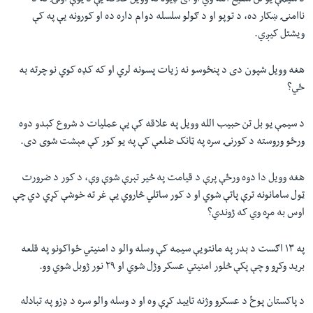
د سیمې یو تن شفیع الله وي او ای ډیوه ته وویل علاقه يې د یوې اونۍ نه د
ناامنۍ ښکار ده، د توپو او د ګولو سلسله دوام داره ده او کورونه يې په کې
ویشتل کیږي.
هغه وویل شپون دی د پنځوسو نه زیات پسونه لري او که کډه کوي نو چرته به
ځي؟
د سیمې یو بل تن حبیب الله وویل په علاقه کې يې عملیات د شروع کېدو دوه
ورځو وروسته د کورنۍ سره په ټانک ضلعې کې په یو کور کې مېشت شوی دی.
هغه وویل دا دوه ورځې پرې د قیامت په څیر تېرې شوې وې، د کور د ضرورت
ټول سامانونه ترې پاتې شوي او د کور ساتلي څاروي یې غر ته خوشې کړي دي چې
اوس به مړه وي که ژوندي؟
په ۱۳ اګست د بدر په مانتویې سیمه کې وسله والو د امنیتي ځواکونو په قلعه
برید وکړو و چې پکې څلور امنیتي عسکر وژل شوي او ۲۹ نور ژوبل شوي وو.
د پاکستان پوځ د عسکرو وژنه تایید کړې وه او د وسله والو سره د ډزو په تبادله