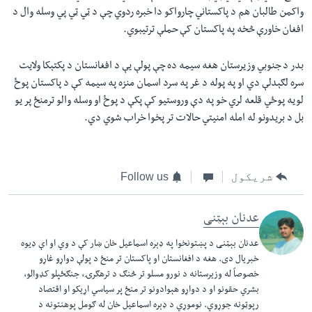
واکمن طالبان هم د پاکستاني چارواکو دا خبره ردوي چې د ټي ټي پي وسله وال د
افغان خاورې څخه په پاکستان کې حملې ترتیبوي.
بدر د جنوبي وزیرستان هغه سیمه ده چې پولې يې د افغانستان د پکتېکا ولایت
سره لګېدلې دي او په پوله د غر په سرد اسمان منزه په سیمه کې د پاکستان پوځ
لویه پوځي قلعه لري خو په دې وروستیو کې پکې د پوځ او وسله والو ترمنځ پر یو
بل د بریدونو له امله امنیتي‌ حالات تر پخوا خراب شوي دي.
شریکول
Follow us
عدنان بېټنی
عدنان بېټنی د پښتونخوا په ډېره اسماعیل خان ښار کې د وي او اې ډیوه
خبریال دی. هغه د افغانستان او پاکستان تر منځ د پولې دواړو غاړو
خصوصاً له وزیرستانه د نورو مسلو تر څنګ د ترهګرۍ، جنګځپلو کډوالو،
بشري حقونو او د دواړو هېوادونو تر منځ پر سیاسي اړیکو او اقتصاد
رپوټونه جوړوي. نوموړي د ډېره اسماعیل خان له ګومل پوهنتونه د