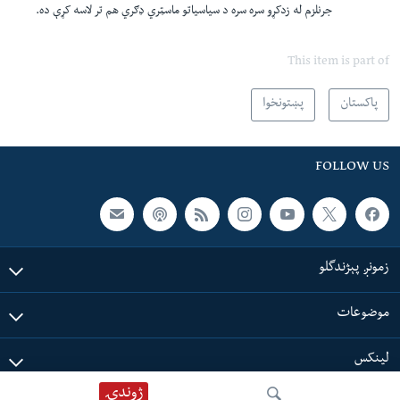
جرنلزم له زدکړو سره سره د سیاسیاتو ماسټري ډګري هم تر لاسه کړې ده.
This item is part of
پاکستان
پښتونخوا
FOLLOW US
زمونږ پېژندگلو
موضوعات
لینکس
ژوندۍ