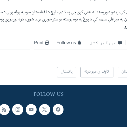
پاکستان په افغانستان کې بريدونه وروسته له هغې کړي چې په ‏‎16‎م مارچ د افغانستان 
 په میرعلي سیمه کې د پوځ په یوه پوسته یو ستر خونړی برید شوی، دوه لوړپوړي پوځ
.‏
غبرگون کتل
Follow us
Print
تان
ګاونډ ي هېوادونه
پاکستان
FOLLOW US