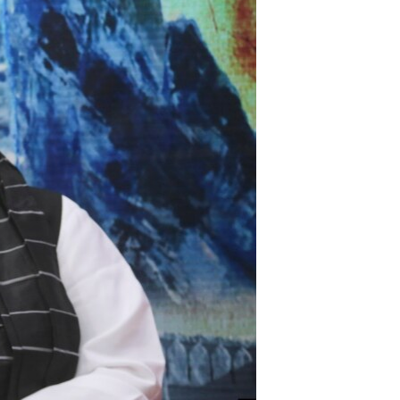
اداریه
لته
ه
خکې
رکزي
ټون
ه
اوړئ