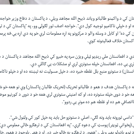
ستان کې د واکمنو طالبانو وياند ذبيح الله مجاهد ويلي، د پاکستان د دفاع وزير خواج
 او د خپلې ‏ناکاميو توجيه کول دي". خواجه اصف تور لګولی وو، په "پاکستان کې د ت
ن کې ده" او کابل د وسله والو د مرکزونو په ‏اړه معلومات لري خو په دې اړه يې څه پر
اکستان خلاف فعالیتونه کوي.‏
دې د افغانستان ملي رېډيو ټيلي ويژن سره په خبرو کې ذبیح الله مجاهد د پاکستان د د
کړې ‏یې ده، افغانستان خپله ستونزې لري او مشکلات یې ګاللي دي.‏
انستان) د ستونزو منبع بلل غلطه خبره ده، د خپل مسوليت نه تېښته ده او د خپلو ناکام
ه د پاکستان هدف د هغو د طالبانو تحریک (تحریک طالبان پاکستان) وي نو هغه خو ش
ه ‏خو د دوی خپله ستونزه ده، او که امنیتي ستونزې لري هغه خو د دوی د کورنيو موض
انصافي هم ده او غلطه هم ده ‏مونږ یې ردوو".‏
 "داسې تورونه بايد ونه لګي، اصلي د ستونزو حل بايد په خپل کور کې ولټول شي".‏
پخواني ټويټر) پوسټ کې دعوه کړې، "په افغانستان کې د ترهګرو ځالې معلومې دي"،
د ‏نوم يادولو بغېر ويلي، "هغوی د ترهګرو په ځالو خبر دی او د هغې باوجود د هغوی خ