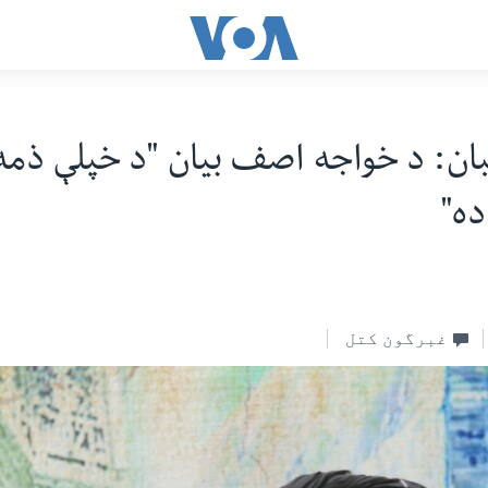
بان: د خواجه اصف بيان "د خپلې ذمه
ه"‏
غبرگون کتل