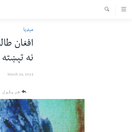
اس
سیدونکی
Search
ینک
کور پاڼه
مېډیا
لته
د سېمې خبرونه
ه
افغان طال
ړاندې
پاکستان
پښتونخوا
رکزي
نه تېښته د
ټاکنې
بلوچستان
ُزیاتو
امریکا
ه
March 29, 2024
اوړئ
نړۍ
لته
افغانستان
شریکول
ه
خکې
داعش او تندروي
رکزي
ټې وي
ټون
ه
دروغ ریښتیا
اوړئ