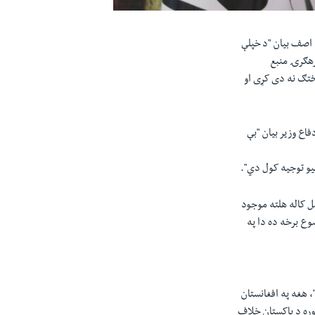
ه اصف بيان "د خپلې
رهګرۍ ‏منبع
مختګ نه دی کړی او
فاع وزير بيان "بې
یو توجيه کول دي".‏
ل کاله هلته موجود
وع برخه ده دا په
 هغه په افغانستان
اوره د پاکستان خلاف