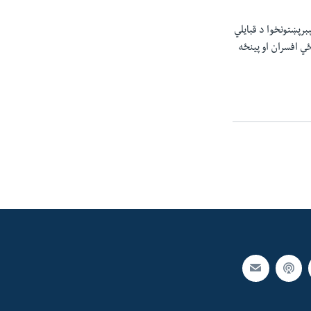
سره په پوله پرتې د خېبرپښتونخوا د قبايلي
ي افسران او پینځه