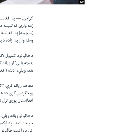
کراچۍ —
‏په افغان
زمه وارۍ نه تېښته ده
(سرچینه) په افغانستا
وسله وال په ازاده د پ
د طالبانود کنټرول لان
بنسټه بللی" او زياته 
هغه ويلي، "دلته (افغ
مجاهد زیاته کړې، "ک
وو جګړه یې کړې ده هغ
افغانستان پورې تړل نا
د طالبانو وياند ویلي،
خواجه اصف په اېکس (
کې د واکمنو طالبانو 