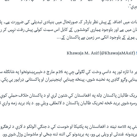
ږي".‏
ت میں اضافہ کے پیش نظر بارڈر کہ صورتحال میں بنیادی تبدیلی کی ضرورت ھے۔ 
تان میں ھے اور باوجود ھماری کوششوں کے کابل اس سمت کوئی پیش رفت نہیں کر ر
یں ھونے کے باوجود انکی سر زمین سے پاکستان کے…
د پاکستان د دفاع وزیر دا تازه تور په داسې وخت کې لګولی چې په ‏‎26‎م مارچ د خې
ينايي وګړو ګاډی په نخښه شوی، پينځه چينايي اينجينيران او پاکستانی ډرايور یې پکې و
ریک طالبان پاکستان ډله په افغانستان کې شتون لري او د پاکستان خلاف حملې کوي.‏
رسره شوی بريد څخه تحریک طالبان پاکستان د لاتعلقۍ ويلي وو. د ياد بريد زمه واري ت
پاکستان د روانې میاشتې په ‏‎18‎مه نېټه د افغانستان په پکتيکا او خوست کې د جنګي الوتکو د لارې د
ريدونه غندلي او ویلي يې وو، په بريدونو کې اتنه تنه ښځې او ماشومان وژل شوي وو.‏