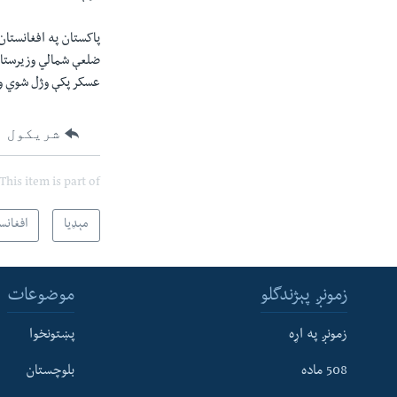
ضلعې شمالي ‏وزیرستان
عسکر پکې وژل شوي وو
شریکول
This item is part of
مېډیا
افغانس
زمونږ پېژندگلو
موضوعات
زمونږ په اړه
پښتونخوا
508 ماده
بلوچستان