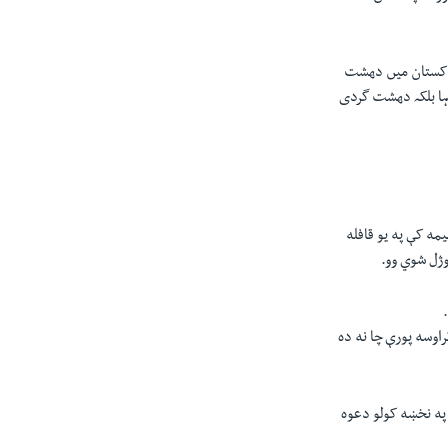
پاکستان میں دھشت
ہا بلکہ دھشت گردی
برپښتونخوا په شانګله سيمه کې په يو قافله
ژل شوي وو.‏
راوسه پورې چا نه ده
 ترهګرو په نخښه کولو دعوه