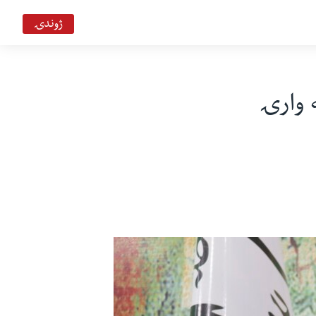
ژوندۍ
 وارۍ