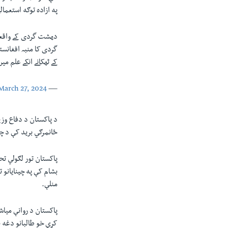
په ازاده توګه استعمالي
دھشت گردی کے واقعا
گردی کا منبہ افغانس
کے ٹھکانے انکے علم م
March 27, 2024
— Khawaja M. Asif (@KhawajaMAsif)
ځانمرګي بريد کې د ‏چ
پاکستان تور لګولي تح
بشام کې په چينايانو ت
منلې.‏
کړې خو طالبانو دغه ‏ب