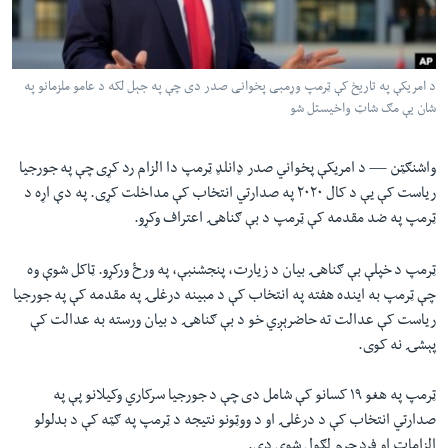
لته
اداریه
ه
خکې
Learning English
رکزي
د امریکې په تاریخ کې ټرمپ وړمبی پخوانی صدر دی چې په جېل لکه د عامو ملزمانو په
شان یې مګ شاټ واخیستل شو
ټون
FOLLOW US
ه
اوړئ
واشنګټن —
د امریکې پخواني صدر ډانلډ ټرمپ دا الزام رد کړی چې په جورجیا
ریاست کې یې د کال ۲۰۲۰ په صدارتي انتخاب کې مداخلت کړی. په دې اړه د
ټرمپ په ضد مقدمه کې ټرمپ د بې ګناهۍ اعتراف وکړو.
ژبې
ټرمپ د خپلې بې ګناهۍ بیان د زیارت، پنجشنبې، په ورځ ورکړو. ټاکل شوې وه
چې ټرمپ به اینده هفته په انتخاب کې د مبینه درغلۍ په مقدمه کې په جورجیا
ریاست کې عدالت ته حاضرېږي خو د بې ګناهۍ د بیان ورسته به عدالت کې
پېشۍ نه کوی.
ټرمپ په هغو ۱۹ کسانو کې شامل دی چې د جورجیا سرکاري وکیلانو پې په
صدارتي انتخاب کې د درغلۍ او د ووټونو نتیجه د ټرمپ په ګټه کې د بدلولو
الزامات او فرد جرم لګول شوي دي.