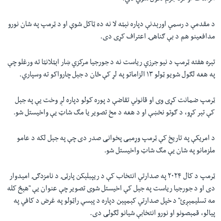
د مقدمې د رسمي اورېدنې دپاره نېټه لا نه ده ټاکل شوې او د ټرمپ په شان نورو
مدافعینو هم د بې ګناهۍ اعتراف کړی دی.
تېره هفته ټرمپ د نیو جرزي ریاست نه د جورجیا مرکزي ښار اېټلانټا ته ورغلو چې
په هغه لګول شویو ټولو ۱۳ الزاماتو په لړ کې ځان د جېل چارواکو ته وسپاري.
ټرمپ ضمانت کړی وی او قانوني تقاضې د پوره کولو دپاره لږ وخت يې په جېل
کې تېر کړو، د ګوتو نخښې او د هغه د مخ تصویر یا مګ شاټ یې واخیستل شو.
د امریکې په تاریخ کې ټرمپ وړمبی پخوانی صدر دی چې په جېل لکه د عامو
ملزمانو په شان یې مګ شاټ واخیستل شو.
ټرمپ د کال ۲۰۲۴ په صدارتي انتخاب کې د ریپبلېکن پارټۍ د نامزدګۍ امیدوار
دی او د جورجیا ریاست په جېل کې اخیستل شوی تصویر چې عنوان یې "هېڅ کله
مه تسلیمېږئ" د خپل صدارتي کېمپېن دپاره د پېسې راټولو په غرض د کافي په
پیالو، قمېصونو او نورو انتخابې شیانو لګولی دی.