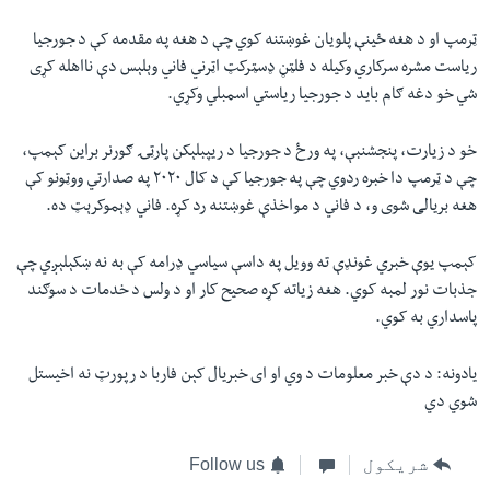
ټرمپ او د هغه ځینې پلویان غوښتنه کوي چې د هغه په مقدمه کې د جورجیا
ریاست مشره سرکاري وکیله د فلټڼ ډسټرکټ اټرني فاني وېلېس دې نااهله کړی
شي خو دغه ګام باید د جورجیا ریاستي اسمبلي وکړي.
خو د زیارت، پنجشنبې، په ورځ د جورجیا د ریپبلېکن پارټۍ ګورنر براین کېمپ،
چې د ټرمپ دا خبره ردوي چې په جورجیا کې د کال ۲۰۲۰ په صدارتي ووټونو کې
هغه بریالی شوی و، د فاني د مواخذې غوښتنه رد کړه. فاني ډېموکرېټ ده.
کېمپ یوې خبري غونډې ته وویل په داسې سیاسي ډرامه کې به نه ښکېلېږي چې
جذبات نور لمبه کوي. هغه زیاته کړه صحیح کار او د ولس د خدمات د سوګند
پاسداري به کوي.
یادونه: د دې خبر معلومات د وي او ای خبریال کېن فاربا د رپورټ نه اخیستل
شوي دي
شریکول
Follow us