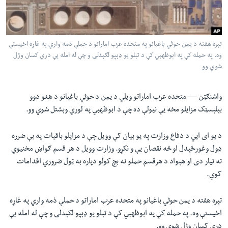
لته
اداریه
ه
خکې
Learning English
رکزي
تېره هفته د یمن حوثي باغیانو په متحده عرب اماراتو د حملې ذمه واري په غاړه اخیستې
وه. په حمله کې په ابوظهبي کې د تېلو یو ډېپو لګېدلی و چې له امله یې درې کسان وژل
ټون
FOLLOW US
شوي وو
ه
اوړئ
واشنګټن —
متحده عرب اماراتو ویلي د یمن د حوثي باغیانو د هغو دوو
بېلېسټک مزایلو مخه یې نیولې ده چې د ابوظهبي په لوري وېشتل شوي وو.
ژبې
د یو ای ايي د دفاع وزارت په يو بیان کې وویل چې د مزایلو باقیات په بې ضرره
ډول وغورځېدل او څه نقصان یې و نکړو. وزارت وویل د هر قسم ګواښ مخنيوي
ته تیار دی او هېواد د هرقسم حملو نه بچ کولو دپاره به ټول ضروري اقدامات
کوي.
تېره هفته د یمن حوثي باغیانو په متحده عرب اماراتو د حملې ذمه واري په غاړه
اخیستې وه. په حمله کې په ابوظهبي کې د تېلو یو ډېپو لګېدلی و چې له امله یې
درې کسان وژل شوي وو.