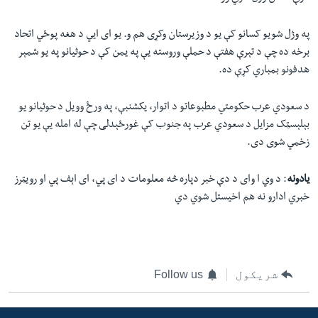
په وژل شویو کسانو کې یو د وزیرستان وکړی هم و. یو ای ایي د هغه پوځي اتحاد
برخه ده چې د تېرې هفتې د حملې وروسته یې په یمن کې د حوثیانو په یو شمېر
هدفونو بمباري کړې ده.
د سعودي عرب حکومتي مطبوعاتو د اتوار، يکشنبې، په ورځ وویل د حوثیانو یو
بېلېسټک مزایل د سعودي عرب په جنوب کې غورځېدلی چې له امله یې یو تن
زخمي شوی دی.
یادونه
: د وي ا وای د دې خبر دپاره څه معلومات د ای پي، ای اېف پي او رویټرز
خبري ادارو نه هم اخیستل شوي دي
شریکول
Follow us