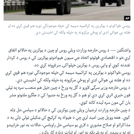
لته
اداریه
ه
خکې
Learning English
رکزي
روسي ځواکونو د یوکرین په کرائمیه سیمه کې خپله موجودگي نوره هم قوي کړې ده او
هلته يي هوائي اډې او پوځي مرکزونه په خپله ولکه کې اخیستې دي
ټون
FOLLOW US
ه
اوړئ
واشنگټن —
د روس خارجه وزارت ویلي روس او چین د یوکرین په حالاتو اتفاق
لري خو د اقتصادي قوتونو اتحاد جي سیون هیوادونو یوکرین کې د روس د کردار
غندنه کوي او وايي روس د یوکرین خپلواکۍ سرغړونه کړې ده.
ژبې
روسي ځواکونو د یوکرین په کرائمیه سیمه کې خپله موجودگي نوره هم قوي کړې
ده او هلته يي هوائي اډې او پوځي مرکزونه په خپله ولکه کې اخیستې دي.
د روس خارجه وزیر سرگی لاورو د گل په ورځ د چین خپل هم منصب سره په ټیلې
فون خبرې اترې کړې دي او هم د گل په ورځ به جنیوا کې د ملگرو ملتونو مشر
بان کې مون سره لیده کاته کوي.
د چین خارجه وزارت ترجمان ویلي چین یوکرین کې د حالاتو د سیاسي حل ډله
کوي. هغه وویل چین امید لري چې د هیواد په کړکیچ کې ښکیلې ټولې ډلې به د
مذاکراتو او صلاح مشورې د لارې یو سیاسي حل راوباسي، حالات به نور خرابیدو
ته نه پریښدي او په شریکه به امن او ثبات دپاره کار وکړي.