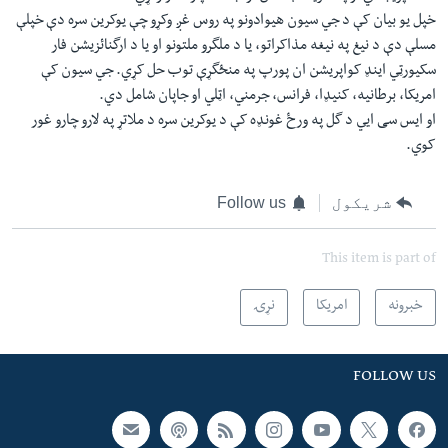
خپل یو بیان کې د جي سیون هیوادونو په روس غږ وکړو چې یوکرین سره دې خپلې
مسلې دې د نیغ په نیغه مذاکراتو، یا د ملگرو ملتونو او یا د ارگنائزیشن فار
سکیورټي اینډ کواپریشن ان پورپ په منځگړې توب حل کړي. جي سیون کې
امریکا، برطانیه، کنیډا، فرانس، جرمني، اټلي او جاپان شامل دي.
او ایس سی ایي د گل په ورځ غونډه کې د یوکرین سره د ملاتړ په لارو چارو غور
کوي.
شریکول
Follow us
This item is part of
خبرونه
امریکا
نړۍ
FOLLOW US