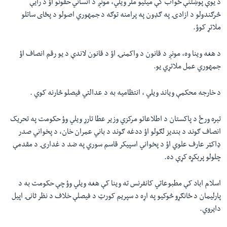
د یوې پوښتنې ځواب کې میتیو ملر ویلي، مونږ د انساني حقونو اؤ د رایې
څرګندولو د ازادۍ په ګډون په پرامنه توګه د جمهوري اصولو د پځای ساتلو
ملاتړ کوؤ.
د هغه وینا وه، مونږ د قانون د واکمنۍ اؤ د قانون لاندې د یو رقم انصاف اؤ
جمهوري عمل ملاتړي یو.
د خارجه محکمې ویاند ویلي ، انتظامیه به د عدالتي فیصلو څارنه کوي .
تېره ورځ د پاکستان د اطلاعاتو مرکزي وزیر عطا تارړ ویلي وؤ حکومت په تحریک
انصاف ګوند د بندیز لګولو اؤ ددغه ګوند د باني عمران خان، د پخواني صدر
ډاکټر عارف علوي اؤ د پخواني اسپیکر قاسم سوري په ضد د غدارۍ د مقدمې
چلولو پرېکړه کړې ده.
اسلام اباد کې مطبوعاتي کانفرنس ته وینا کې هغه ویلي وؤ چې حکومت به د
پارلیمان د ځانګړو څوکیو په اړه د سپریم کورټ د فیصلې خلاف د نظر ثانۍ اپیل
دایروي.