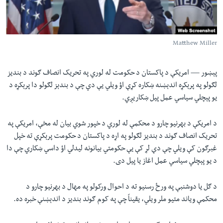
لته
اداریه
ه
خکې
Learning English
رکزي
Matthew Miller
ټون
FOLLOW US
ه
پېښور —
امریکې د پاکستان د حکومت له لوري په تحریک انصاف ګوند د بندیز
اوړئ
لګولو په پرېکړه اندېښنه ښکاره کړې اؤ ویلي یې دي چې د بندېز لګولو دا پرېکړه د
یو پېچلي سیاسي عمل پیل ښکاریږي.
ژبې
د امریکې د بهرنیو چارو د محکمې له لوري د خپور شوي بیان له مخې، امریکې په
تحریک انصاف ګوند د بندیز لګولو په اړه د پاکستان د حکومت پرېکړې ته خپل
غبرګون کې ویلي چې دې لړ کې یې حکومتي بیانونه لیدلي اؤ داسي ښکاري چې دا
د یو پېچلي سیاسي عمل اغاز یا پیل دی.
د ګل یا دوشنبې په ورځ رسنیو ته د احوال ورکولو په مهال د بهرنیو چارو د
محکمې ویاند متیو ملر ویلي، یقیناً چې په کوم ګوند بندیز د اندېښنې خبره ده.