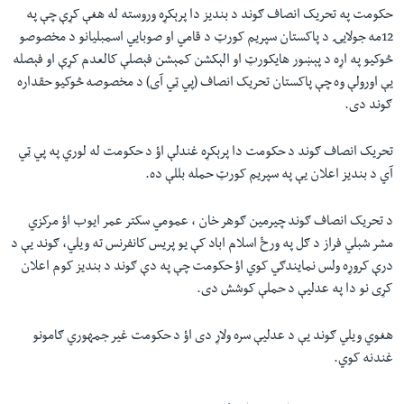
حکومت په تحریک انصاف ګوند د بندیز دا پرېکړه وروسته له هغې کړې چې په
12مه جولايۍ د پاکستان سپريم کورټ د قامي او صوبايي اسمبليانو د مخصوصو
څوکيو په اړه د پېښور هايکورټ او الېکشن کمېشن فېصلې کالعدم کړې او فېصله
یې اورولې وه چې پاکستان تحریک انصاف (پي ټي آی) د مخصوصه څوکيو حقداره
ګوند دی.
تحریک انصاف ګوند د حکومت دا پرېکړه غندلې اؤ د حکومت له لوري په پي ټي
آي د بندیز اعلان یې په سپریم کورټ حمله بللې ده.
د تحریک انصاف ګوند چیرمین ګوهر خان ، عمومي سکتر عمر ایوب اؤ مرکزي
مشر شبلي فراز د ګل په ورځ اسلام اباد کې یو پریس کانفرنس ته ویلي، ګوند یې د
درې کروړه ولس نمایندګي کوي اؤ حکومت چې په دې ګوند د بندیز کوم اعلان
کړی نو دا په عدلیې د حملې کوشش دی.
هغوي ویلي ګوند یې د عدلیې سره ولاړ دی اؤ د حکومت غیر جمهوري ګامونو
غندنه کوي.