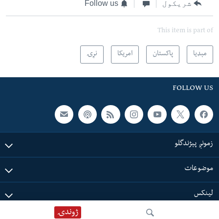
شریکول
Follow us
This item is part of
مېډیا
پاکستان
امریکا
نړۍ
FOLLOW US
زمونږ پېژندگلو
موضوعات
لینکس
ژوندۍ