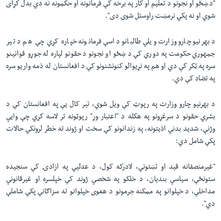
"د ښځو او نجونو د تعلیم او کار په برخه کې فرمانونه او حکمونه نه دي بدل کړای
شوي او نه پکې نرمښت راوستل شوی دی".
د بهرنیو چارو وزارت ویلي طالبانو داسې فرمانونه خپاره کړي چې هم د تېر
جمهوري حکومت په دورې کې د ښځو او نجونو د حقونو لپاره له جوړو قوانینو
سره په ټکر کې دي او هم په نړیوالو کنونشنونو کې د افغانستان له ذمه واریو سره
په تضاد کې دي.
د بهرنیو چارو وزارت په رپوټ کې ویل شوي، تېر کال یې په افغانستان کې د
بشري حقونو د سرغړونو په هکله د "اعتبار وړ" رپوټونه تر لاسه کړي چې وایي
وژنې، شدید بدني اذیتونه، په زندانونو کې سخت او ژوند ته خطر لرونکي حالات
پکې شامل دي:
"غیرمنصفانه قید او تښتونې، لادرکه کول، د عدلیې په ازادۍ کې سنجیده
ستونځې، سیاسي بندیان، د خلکو په شخصي ژوند کې خپلسره او غیرقانوني
مداخلې، د خپلوانو په ممکنه جرمونو د هغوی خپلوانو ته سزاګانې پکې شاملې
دي".