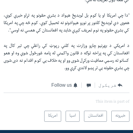
کې هغه ډول تعریف نه شي:
"دا چې امریکا او یا کوم بل لوېدیځ هیواد د بشري حقونو په تړاو خبرې کوي،
هغوی دې لوېدیځ کلتور پر نورو هیوادونو نه تحمیل کوي. کوم څه چې په امریکا
کې بشري حقونو په نوم تعریف کيږي شاید په افغانستان کې هغسې نه اوسي".
د امریکې د بهرنیو چارو وزارت په کلني رپوټ کې راغلي چې تېر کال په
افغانستان کې په پراخه توګه د قانون واکمني له پامه غورځول شوې وه او هغو
کسانو ته رسمي معافیت ورکړل شوی وو او په خلاف یې کوم اقدام نه دی شوی
چې بشري حقونه یې تر پښو لاندې کړي وو.
شریکول
Follow us
This item is part of
خبرونه
افغانستان
اسیا
امریکا