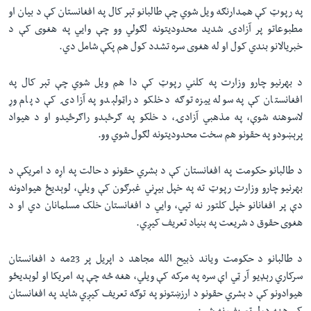
په رپوټ کې همدارنګه ویل شوي چې طالبانو تېر کال په افغانستان کې د بیان او
مطبوعاتو پر آزادۍ شدید محدودیتونه لګولي وو چې وایي په هغوی کې د
خبریالانو بندي کول او له هغوی سره تشدد کول هم پکې شامل دي.
د بهرنیو چارو وزارت په کلني رپوټ کې دا هم ویل شوي چې تېر کال په
افغانستان کې په سوله ییزه توګه د خلکو د راټولېدو په آزادۍ کې د پام وړ
لاسوهنه شوې، په مذهبي آزادۍ، د خلکو په ګرځېدو راګرځیدو او د هیواد
پرېښودو په حقونو هم سخت محدودیتونه لګول شوي وو.
د طالبانو حکومت په افغانستان کې د بشري حقونو د حالت په اړه د امریکې د
بهرنیو چارو وزارت رپوټ ته په خپل بیړني غبرګون کې ویلي، لوېدیځ هیوادونه
دې پر افغانانو خپل کلتور نه تپي، وایي د افغانستان خلک مسلمانان دي او د
هغوی حقوق د شریعت په بنیاد تعریف کیږي.
د طالبانو د حکومت ویاند ذبیح الله مجاهد د اپریل پر 23مه د افغانستان
سرکاري رېډیو آر ټي‌ اې سره په مرکه کې ویلي، هغه څه چې په امریکا او لوېدیځو
هیوادونو کې د بشري حقونو د ارزښتونو په توګه تعریف کیږي شاید په افغانستان