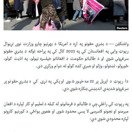
لته
اداریه
ه
خکې
Learning English
رکزي
ټون
FOLLOW US
ه
واشنګټن —
د بشري حقونو په اړه د امریکا د بهرنیو چارو وزارت نوی نړیوال
اوړئ
رپوټ وایي په افغانستان کې په 2023 کال کې په پراخه توګه د بشري حقونو
سرغړونې شوې او د طالبانو حکومت د افغانانو خپلسره نیولو، په اذیت کولو،
ژبې
ځورولو، تښتولو، وژلو او جبري کډه کولو ته دوام ورکړی دی.
دا رپوټ د اپریل پر 22مه خپور شوی او پکې په نړۍ کې د بشري حقونو پر
سرغړونو شدیدې اندېښنې ښکاره شوې دي.
په رپوټ کې راغلي چې د طالبانو د فرمانونو له کبله د تعلیم او کار لپاره د افغان
مېرمنو او نجونو لاسرسی لا پسې محدود شوی او هغوی یواځې د کورنیو کارونو
لپاره محدودې شوې دي: