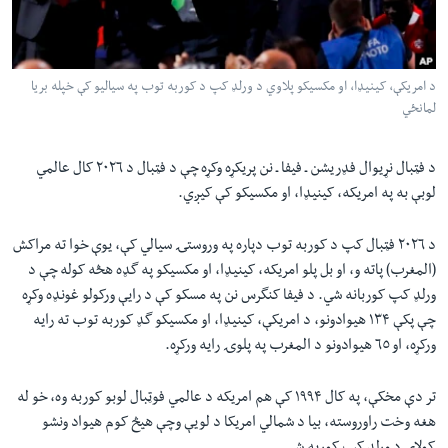
لته
اداریه
ه
خکې
Learning English
رکزي
د امریکې، کینیډا، او مکسیکو پلاوي د ورلډ کپ د کوربه توب په سیالیو کې خپله بریا
لمانځي
ټون
FOLLOW US
ه
اوړئ
د فټبال نړیوال فډریشن ـ فیفا ـ نن پریکړه وکړه چې د فټبال د ٢٠٢٦ کال عالمي
لوبې به په امریکه، کینیډا، او مکسیکو کې کیږي.
ژبې
د ٢٠٢٦ فټبال کپ د کوربه توب دپاره په وروستۍ سیالي کې، یوې خوا ته مراکش
(المغرب) پاته و، او بل پلو امریکه، کینیډا، او مکسیکو په گډه هڅه کوله چې د
ورلډ کپ کوربانه شي. د فیفا کنگرس نن په مسکو کې د رایې ورکولو غونډه وکړه
چې پکې ١٣۴ هیوادونو، د امریکې، کینیډا، او مکسیکو گډ کوربه توب ته رایه
ورکړه، او ٦٥ هیوادونو د المغرب په پلوۍ رایه ورکړه.
تر دې مخکې، په کال ١٩٩۴ کې هم امریکه د عالمي فوټبال لوبو کوربه وه، خو له
هغه وخت راوروسته، بیا د شمالي امریکا د لویې وچې هیڅ کوم هیواد ونشو