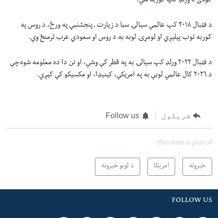
کولای د ورلډ کپ کوربه شي.
د فټبال ٢٠١٨ کپ عالمي سیالۍ سبا د زیارت ـ پنجشنبې په ورځ، د روس په
کوربه توب پیلیږي او لومړۍ لوبه به د روس او سعودي عرب ترمنځ وي.
د فټبال ٢٠٢٢ ورلډ کپ سیالۍ به په قطر کې وشي، او نن دا ده معلومه شوه چې
د ٢٠٢٦ کال عالمي لوبې به په امریکې، کینیډا، او مکسیکو کې کیږي.
شریکول
Follow us
This item is part of
خبرونه
امریکا
د لوبو خبرونه
FOLLOW US