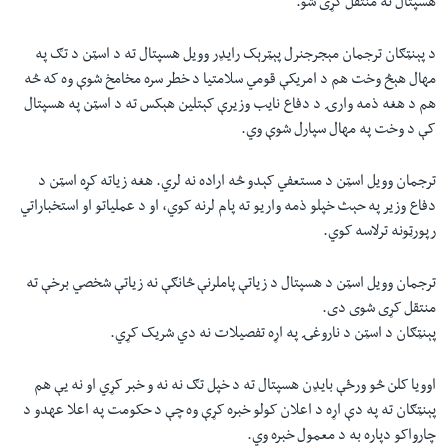
هسپتال ته منتقل کړی شو.
د پېنټګان ترجمان مېجرجنرل پېټرېک رایډر وویل هسپتال ته د اسټن د تګ په
مهال هېڅ وخت هم د امریکې قومي سلامتیا د خطر سره مخامخ شوې وه که څه
هم د هغه ذمه وارۍ د دفاع نایب وزیرې کېتلین هېکس ته د اسټن په هسپتال
کې د وخت په مهال سپارل شوې وي.
ترجمان وویل اسټن د مستعفي کېدو څه اراده نه لري. هغه زیاته کړه اسټن د
دفاع وزیر په حېث خپلو ذمه واریو ته پام لرنه کوي، او د عملیاتو او استخباراتي
رپورټونه ترلاسه کوي.
ترجمان وویل اسټن د هسپتال د زیاتې پاملرنې څانګې نه زیاتې شخصي برخې ته
منتقل کړی شوی دی.
پېنټګان د اسټن د ناروغۍ په اړه تفصیلات نه دي شریک کړي.
اوویا کلن څو ورځې بایډن هسپتال ته د خپل تګ نه نه و خبر کړي او نه يې هم
پېنټګان ته په دې اړه د اعلان کولو خبره کړې وه چې د حکومت په اعلا عهدو د
چارواکو دپاره به د معمول خبره وي.