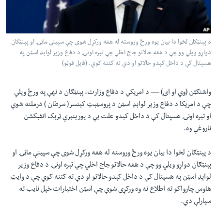
لته
اداریه
ه
خکې
Learning English
رکزي
د پېنټګان لخوا دا بیان یوه ورځ وروسته له هغه ورکړل شوی چې سپینې ماڼۍ او پېنټګان
دواړو ویلي وو چې د هغه حالاتو جاج اخلي چې تېره اونۍ د دفاع وزیر لواېډ اسټن په
ټون
FOLLOW US
هسپتال کې د داخل کېدو حالاتو او دې ته کتنه کوي. (فایل فوټو)
ه
اوړئ
واشنګټن (وي او ای) —
د امریکې د دفاع وزارت، پېنټګان د نهې په ورځ ویلي
چې د امریکا د دفاع وزیر لواېډ اسټن د پروسټېټ کېنسر( سرطان ) درملنه شوې
ژبې
او تېره اونۍ هسپتال کې د داخل کېدو علت یې د یورینېري ټرېک انفېکشن
ناروغي وه.
د پېنټګان لخوا دا بیان یوه ورځ وروسته له هغه ورکړل شوی چې سپینې ماڼۍ او
پېنټګان دواړو ویلي وو چې د هغه حالاتو جاج اخلي چې تېره اونۍ د دفاع وزیر
لواېډ اسټن په هسپتال کې د داخل کېدو حالاتو او دې ته کتنه کوي چې د وایټ
هاوس چارواکو ته اطلاع نه وه ورکړی شوې چې اسټن اختیارات خپل نایب ته
سپارلې دي.