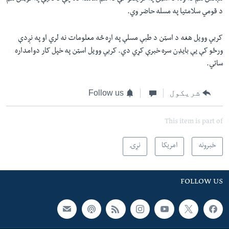
د قومي سلامتیا په مسله حاضر وي.
کربي وویل هغه د اسټن د طبې مسلې په اړه څه معلومات نه لري او په نږدې
ورځو کې یې بایډن سره خبرې کړي دي. کربي وویل اسټن په خپل کار دوامداره
ساتي.
شریکول
Follow us
This item is part of
خبرونه
امریکا
نړۍ
FOLLOW US