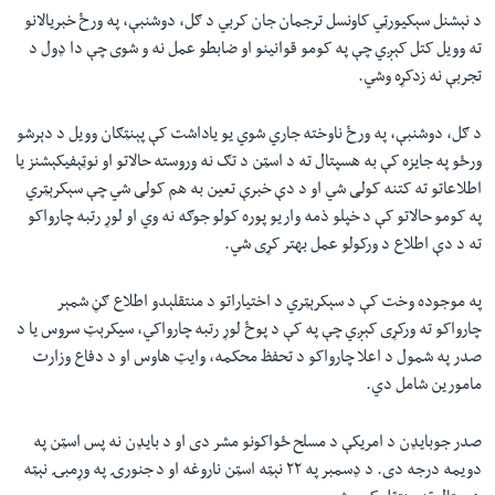
د نېشنل سېکیورټي کاونسل ترجمان جان کربي د ګل، دوشنبې، په ورځ خبریالانو
ته وویل کتل کېږي چې په کومو قوانينو او ضابطو عمل نه و شوی چې دا ډول د
تجربې نه زدکړه وشي.
د ګل، دوشنبې، په ورځ ناوخته جاري شوي یو یاداشت کې پېنټګان وویل د دېرشو
ورځو په جایزه کې به هسپتال ته د اسټن د تګ نه وروسته حالاتو او نوټېفيکېشنز یا
اطلاعاتو ته کتنه کولی شي او د دې خبرې تعین به هم کولی شي چې سېکرېټري
په کومو حالاتو کې د خپلو ذمه واریو پوره کولو جوګه نه وي او لوړ رتبه چارواکو
ته د دې اطلاع د ورکولو عمل بهتر کړی شي.
په موجوده وخت کې د سېکرېټري د اختیاراتو د منتقلېدو اطلاع ګڼ شمېر
چارواکو ته ورکړی کېږي چې په کې د پوځ لوړ رتبه چارواکي، سیکرېټ سروس یا د
صدر په شمول د اعلا چارواکو د تحفظ محکمه، وایټ هاوس او د دفاع وزارت
مامورین شامل دي.
صدر جوبایډن د امریکې د مسلح ځواکونو مشر دی او د بایډن نه پس اسټن په
دویمه درجه دی. د ډسمبر په ۲۲ نېټه اسټن ناروغه او د جنورۍ په وړمبۍ نېټه