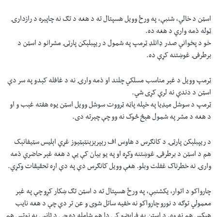
اسټن د خالي، شنبې، په ورځ وویل هسپتال ته د هغه د تګ نه چاپېره د رازدارۍ
ټوله ذمه واري د هغه ده.
خو د پخواني صدر ډانلډ ټرمپ په شمول د ريپبلېکن پارټۍ مشرانو د اسټن د
برطرفۍ غوښتنه کړې ده.
ټرمپ وویل د غېر مناسب مسلکي چلند او ذمه وارۍ نه د غافله کېدو په سر دې
اسټن د دندې نه لرې کړی شي.
ټرمپ د سوشل ميډیا په خپله پاڼه ټرووت سوشل وویل اسټن یوه هفته غېب و او
د هغه د مشر په شمول هېڅ څوک نه وو چې چېرته دی.
د ريپبلېکن پارټۍ د کانګرس د هاوس اف رېپرېزېنټېټیوز غړي اېليس سټيفانېک
هم د اسټن د برطرفۍ غوښتنه وکړه او په یو بیان کې یې د هغه غېر حاضري ذمه
وارۍ نه خطرناک غفلت وبلو. هغې وویل کانګرس دې په دې اړه تحقیقات وکړي.
چارواکو د اتوار، يکشنبې، په ورځ هسپتال ته د اسټن تګ ښکار کړو چې په غېر
معمولي توګه د نورو چارواکو نه خفیه ساتل شوی و عن تر دې چې د هغه نایب
هېکس هم نه وه. د اسټن په فرایضو کې دا هم شامله ده چې د ثانيې په نوټس هم