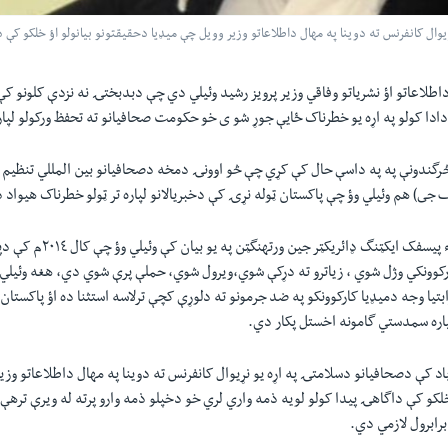
وال کانفرنس ته دوينا په مهال داطلاعاتو وزير وويل چې ميډيا دحقيقتونو بيانولو اؤ خلکو کې 
اطلاعاتو اؤ نشرياتو وفاقي وزير پرويز رشيد وئيلي دي چې دبدبختۍ نه نزدې کلونو کې
 دادا کولو په اړه يو خطرناک ځايې جوړ شو ى خو حکومت صحافيانو ته تحفظ ورکولو لپا
څرگندونې په په داسې حال کې کړي چې څو اوونۍ دمخه دصحافيانو بين المللي تنظيم 
جى) هم وئيلي وؤ چې پاکستان ټوله نړۍ کې دخبريالانو لپاره تر ټولو خطرناک هيواد 
ارکوونکي وژل شوي ، زياترو ته دړکې شوي،ويرول شوي، حملې پرې شوي دي، هغه وئيلي و
تيا وجه دميډيا کارکوونکو په ضد جرمونو ته دلوړې کچې ترلاسه استثنا ده اؤ پاکستان 
پاره سمدستي گامونه اخستل پکار دي.
اد کې دصحافيانو دسلامتۍ په اړه يو نړيوال کانفرنس ته دوينا په مهال داطلاعاتو وزي
خلکو کې داگاهۍ پيدا کولو لويه ذمه واري لري خو دخپلو ذمه وارو پرته له ويرې ترهې څ
رابرول لازمي دي.