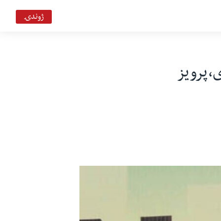
ژوندۍ
،پرويز