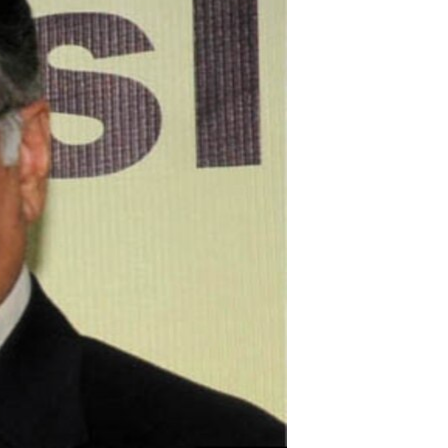
اداریه
لته
ه
خکې
رکزي
ټون
ه
اوړئ