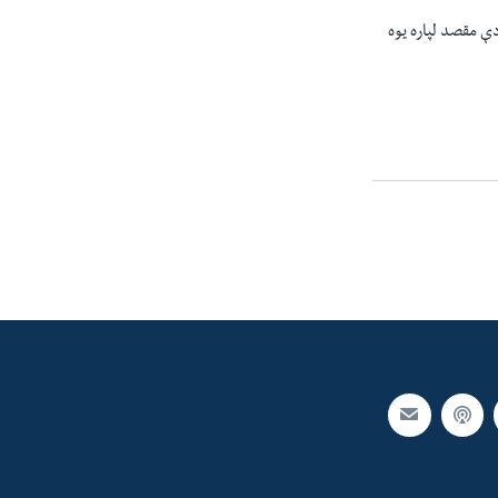
دې مقصد لپاره يوه