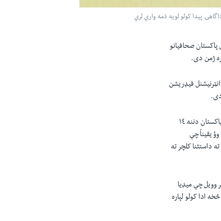
داگاهۍ پيدا کولو لويه ذمه واري لري
 پاکستان صحافيانو
ره ژمن دى.
انټرنيشنل فيډريشن
دى.
دائي ايف جى دايشياء پيسفک ايکټنگ ډائريکټر جين ورتهنگټن په يو بيان کې وئيلي وؤ چې کال ٢٠١٤م کې دپاکستان دننه ١٤
ؤ يقيناً چې
ته داستثنا کلچر ته
ر وويل چې ميډيا
خه ادا کولو لپاره