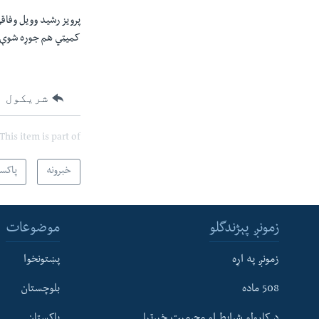
پرويز رشيد وويل وفاق
کميټي هم جوړه شوې 
شریکول
This item is part of
خبرونه
پاکس
زمونږ پېژندگلو
موضوعات
زمونږ په اړه
پښتونخوا
508 ماده
بلوچستان