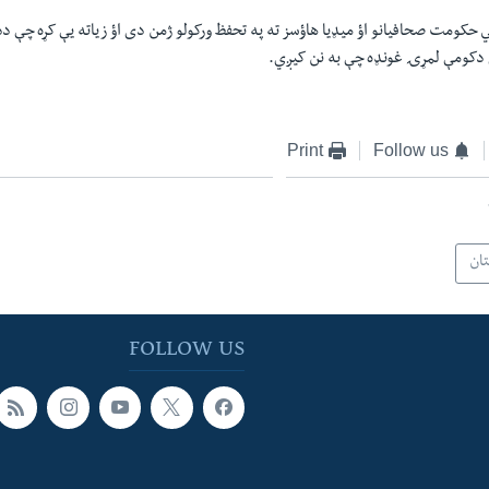
ي حکومت صحافيانو اؤ ميډيا هاؤسز ته په تحفظ ورکولو ژمن دى اؤ زياته يې کړه چې د
دکومې لمړۍ غونډه چې به نن کيږي.
Print
Follow us
تان
FOLLOW US