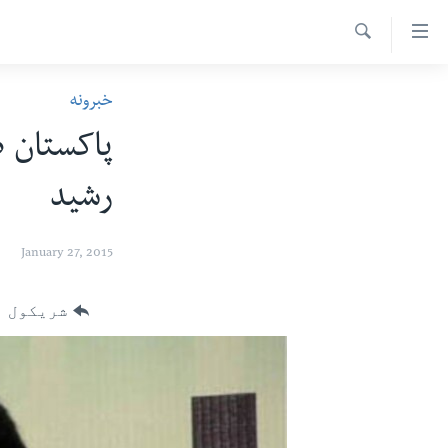
اس
سیدونکی
Search
ینک
کور پاڼه
خبرونه
لته
د سېمې خبرونه
ه
پاکستان ص
ړاندې
پاکستان
پښتونخوا
رکزي
رشيد
ټاکنې
بلوچستان
ُزیاتو
امریکا
ه
January 27, 2015
اوړئ
نړۍ
لته
افغانستان
شریکول
ه
خکې
داعش او تندروي
رکزي
ټې وي
ټون
ه
دروغ ریښتیا
اوړئ