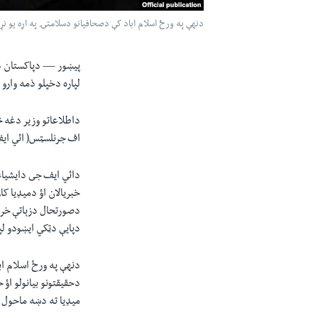
دنهې په ورځ اسلام اباد کې دصحافيانو دسلامتۍ په اړه يو نړي
پيښور —
دپاکستان د
لپاره دخپلو ذمه وارو
داطلاعاتو وزير دغه 
اف جرنلسټس( ائي ايف 
خبريالان اؤ دميډيا ک
دصورتحال دزېاتې خراب
دپايې دټکي ايښودو ل
دنهې په ورځ اسلام اب
دحقيقتونو بيانولو اؤ 
ميډيا ته دښه ماحول ب