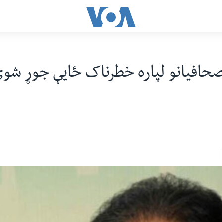
حافيانو لپاره خطرناک ځايې جوړ شوى