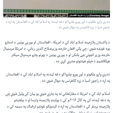
لته
اداریه
ه
خکې
Learning English
رکزي
ددرې واړو ملکونو د لوړ پوړو چارواکو دغه ليدنه په اسلام اباد کې د افغانستان په اړه د
راجوړ اسيا د زړه کانفرنس په مهال شوې ده .
ټون
FOLLOW US
ه
اوړئ
د پاکستان پلازمينه اسلام اباد کې د امريکا ، افغانستان او يورپي يونين د استازو
يوه غونډه شوې ، چې پکې افغان خارجه وزيرصلاح الدين رباني، د امريکا مرستيال
خارجه وزير انټوني جی بلنکن او د يورپي يونين د بهرنو چارو مرستيال سېکتر
ژبې
هيلګاشمډ د خپلو هيئتونو مشري کړې ده .
ددرې واړو ملکونو د لوړ پوړو چارواکو دغه ليدنه په اسلام اباد کې د افغانستان
په اړه د راجوړ اسيا د زړه کانفرنس په مهال شوې ده .
اسلام اباد کې د امريکا د سفارتخانې نه په جاري شوي يو بيان کې وئيل شوي چې
په دغه ليدنه کې په کال ۲۰۱۶م کې د پولېنډ پلازمينه وارسا او د بيلجيئم
پلازمينه برسلز کې د افغانستان په اړه د کېدونکو غونډو ترڅنګ په سيمه کې د