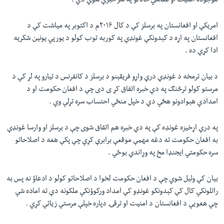
موجوده امنيت او معاشي حالاتو په سر خبرې شوي دي .
امريکې او افغانستان په برسلز کې د کال ۲۰۱۶م د اکتوبر په مياشت کې د
افغانستان په اړه د کېدونکې غونډې په کوربه توب کولو د يورپي يونين شکريه
ادا کړې ده .
د بيان ترمخه د غونډې درې واړو فريقېنو د برسلز د کانفرنس د تيارو په لړ کې د
مرستو کولو ترڅنګ په دې خبره اتفاق کړ ی دی چې د افغان حکومت او د
امدادي هېوادونو هڅي دې د خپل منځي احتساب سره تړلي وي .
په درې اړخيزه غونډه کې په دې خبره هم اتفاق شوی چې د برسلز او وارسا غونډې
به افغان حکومت ته دغه مهمې موقعې برابرې کړي چې پکې هغه د اصلاحاتو
سره حکومتي ايجنډا مخ په وړاندې بوځي .
بيان کې وئيل شوي چې د افغان حکومت لخوا د اصلاحاتو کولو د ادعاؤ نه پس به
راتلونکي کال کې کېدونکو غونډو کې امداد ورکوؤنکي ملکونه دې ته اماده شي
چې هغويې د افغانستان د امنيت او ترقۍ دپاره خپلې مرستې زياتې کړي .