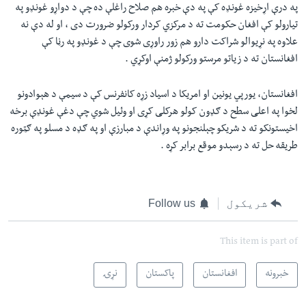
په درې اړخيزه غونډه کې په دې خبره هم صلاح راغلې ده چې د دواړو غونډو په
تيارولو کې افغان حکومت ته د مرکزي کردار ورکولو ضرورت دی ، او له دې نه
علاوه په نړيوالو شراکت دارو هم زور راوړی شوی چې د غونډو په رڼا کې
افغانستان ته د زياتو مرستو ورکولو ژمنې اوکړي .
افغانستان، يورپي يونين او امريکا د اسياد زړه کانفرنس کې د سيمې د هېوادونو
لخوا په اعلی سطح د ګډون کولو هرکلی کړی او وئيل شوي چې دغې غونډې برخه
اخيستونکو ته د شريکو چېلنجونو په وړاندې د مبارزې او په ګډه د مسلو په ګټوره
طريقه حل ته د رسېدو موقع برابر کړه .
شریکول
Follow us
This item is part of
خبرونه
افغانستان
پاکستان
نړۍ