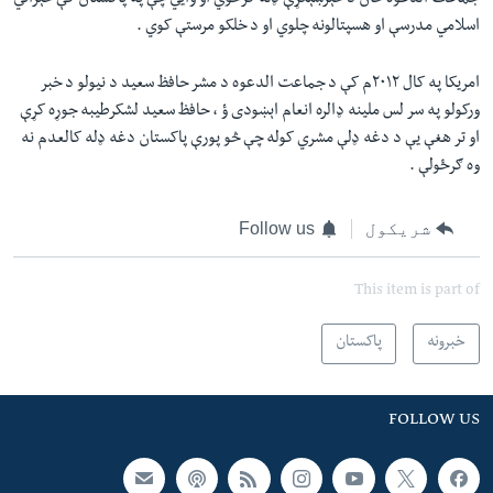
جماعت الدعوه ځان د خېرښېګړې ډله ګرځوي او وايي چې په پاکستان کې خېراتي
اسلامي مدرسې او هسپتالونه چلوي او د خلکو مرستې کوي .
امريکا په کال ۲۰۱۲م کې د جماعت الدعوه د مشر حافظ سعيد د نيولو د خبر
ورکولو په سر لس ملينه ډالره انعام اېښودی ؤ ، حافظ سعيد لشکرطيبه جوړه کړې
او تر هغې يې د دغه ډلې مشري کوله چې څو پورې پاکستان دغه ډله کالعدم نه
وه ګرځولې .
شریکول
Follow us
This item is part of
خبرونه
پاکستان
FOLLOW US