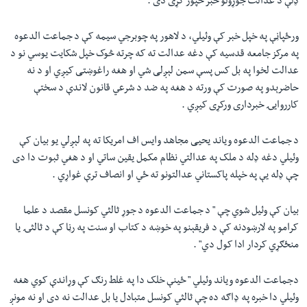
ډلې د عدالت جوړولو خبر خپور کړی دی .
ورځپاڼې په خپل خبر کې وئيلي، د لاهور په چوبرجي سيمه کې د جماعت الدعوه
په مرکز جامعه قدسيه کې دغه عدالت ته که چرته څوک خپل شکايت يوسي نو د
عدالت لخوا په بل کس پسې سمن لېږلی شي او هغه راغوښتی کيږي او د نه
حاضرېدو په صورت کې ورته د هغه په ضد د شرعي قانون لاندې د سختې
کارروايۍ خبرداری ورکړی کيږي .
د جماعت الدعوه وياند يحيی مجاهد وايس اف امريکا ته په لېږلي يو بيان کې
وئيلي دغه ډله د ملک په عدالتي نظام مکمل يقين ساتي او د هغي ثبوت دا دی
چې ډله يې په خپله پاکستاني عدالتونو ته ځي او انصاف ترې غواړي .
بيان کې وئيل شوي چې " د جماعت الدعوه د جوړ ثالثي کونسل مقصد د علما
کرامو په لارښودنه کې د فريقېنو په خوښه د کتاب او سنت په رڼا کې د ثالثۍ يا
منځګړي کردار ادا کول دي" .
دجماعت الدعوه وياند وئيلي " ځينې خلک دا په غلط رنګ کې وړاندې کوي هغه
وئيلي دا خبره په ډاګه ده چې ثالثي کونسل متبادل يا بل عدالت نه دی او نه مونږ