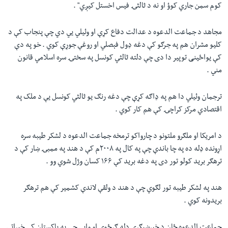
کوم سمن جاري کوؤ او نه د ثالثۍ فيس اخستل کيږي" .
مجاهد د جماعت الدعوه د عدالت دفاع کړې او وئيلي يي دي چې پنجاب کې د
کليو مشران هم په جرګو کې دغه ډول فېصلي او روغې جوړې کوي . خو په دې
کې يواځينی توپير دا دی چې دلته ثالثي کونسل په سختۍ سره اسلامي قانون
مني .
ترجمان وئيلي دا هم په ډاګه کړې چې دغه رنګ يو ثالثي کونسل يې د ملک په
اقتصادي مرکز کراچۍ کې هم کار کوي .
د امريکا او ملګرو ملتونو د چارواکو ترمخه جماعت الدعوه د لشکر طيبه سره
اړونده ډله ده په چا باندې چې په کال په ۲۰۰۸م کې د هند په ممبۍ ښار کې د
ترهګر بريد کولو تور دی په دغه بريد کې ۱۶۶ کسان وژل شوي وو .
هند په لشکر طيبه تور لګوي چې د هند د ولقې لاندې کشمير کې هم ترهګر
بريدونه کوي .