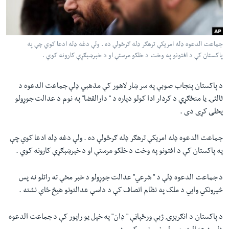
لته
اداریه
ه
خکې
Learning English
رکزي
جماعت الدعوه ډله امريکې ترهګر ډله ګرځولې ده . ولې دغه ډله ادعا کوي چې په
پاکستان کې د افتونو په وخت د خلکو مرستې او د خېرښېګړې کارونه کوي .
ټون
FOLLOW US
ه
اوړئ
د پاکستان پنجاب صوبې په سر ښار لاهور کې مذهبي ډلې جماعت الدعوه د
ثالثۍ يا منځګړي د کردار ادا کولو دپاره د " دارالقضا" په نوم د عدالت جوړولو
پخلی کړی دی .
ژبې
جماعت الدعوه ډله امريکې ترهګر ډله ګرځولې ده . ولې دغه ډله ادعا کوي چې
په پاکستان کې د افتونو په وخت د خلکو مرستې او د خېرښېګړې کارونه کوي .
د جماعت الدعوه ډلې د " شرعي" عدالت جوړولو د خبر مخې ته راتلو نه پس
څيړونکي وايي د ملک په نظام انصاف کې د داسې عدالتونو هيڅ ځاې نشته .
د پاکستان د انګرېزۍ ژبې ورځپاڼې " ډان" په خپل يو راپور کې د جماعت الدعوه