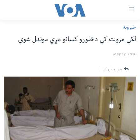
اس
سیدونکی
ینک
خبرونه
کور پاڼه
لته
لکي مروت کې دڅلورو کسانو مړي موندل شوي
ه
د سېمې خبرونه
ړاندې
May 17, 2016
پاکستان
پښتونخوا
رکزي
ُزیاتو
ټاکنې
بلوچستان
شریکول
ه
امریکا
اوړئ
نړۍ
لته
ه
افغانستان
خکې
داعش او تندروي
رکزي
ټون
ټې وي
ه
دروغ ریښتیا
اوړئ