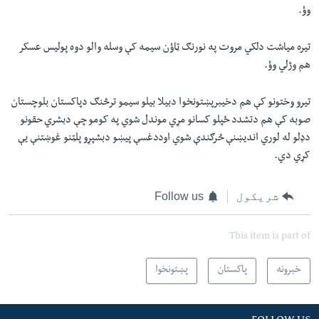
وؤ.
تيره مياشت دلکي مروت په نورنګ ټاؤن سيمه کې وسله والو دوه پوليس عسکر
هم وژلي وؤ.
تيرو وختونو کې هم دخيبرپښتونخوا دبيلا بيلو سيمو ترڅنګ دپاکستان بلوچستان
صوبه کې هم دتشدد ځپلو کسانو مړي موندل شوي په کومو چې دبشري حقونو
دډلو له لوري انديښنې څرګندې شوي اوددغسې پيښو دبشپړو پلټنو غوښتنې يې
کړي دي.
شریکول
Follow us
This item is part of
خبرونه
پاکستان
پښتونخوا