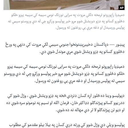
لته
اداریه
ه
دميډيا راپورونو ترمخه دلکي مروت په سرايى نورنګ نومې سيمه کې سيمه ييزو خلکو
خکې
Learning English
دڅلورو کسانو په ډزو دويشتل شوو مړو خبر پوليسو ورکړو چې له دې وروستو سيمې ته
رکزي
پوليس ورسيدل او دغه مړي يې روغتون ته ورسول.
ټون
FOLLOW US
ه
پيښور —
دپاکستان دخيبرپښتونخوا جنوبي سيمې لکي مروت کې دنهې په ورځ
اوړئ
دڅلورو کسانو په ډزو ويشتل شوي مړي موندل شوي دي.
ژبې
دميډيا راپورونو ترمخه دلکي مروت په سرايى نورنګ نومې سيمه کې سيمه ييزو
خلکو دڅلورو کسانو په ډزو دويشتل شوو مړو خبر پوليسو ورکړو چې له دې وروستو
سيمې ته پوليس ورسيدل او دغه مړي يې روغتون ته ورسول.
دپوليسو وينا ده څلور اړه کسان دنزدې څخه په ډزو ويشتل شوي ، وژل شوو کې
ددريوو کسانو پيژندګلو دډاکټر خان، فرمان الله او نسيم په نومونو سره شوې ده
او ديو تن پيژندګلو لا تر دې مهاله نه ده شوې.
پوليسو ويلي دي وژل شوو کې ورته درې کسان په بيلا بيلو مقدمو کې مطلوب