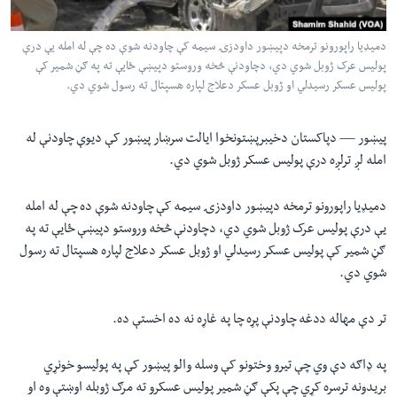
لته
اداریه
ه
دميډيا راپورونو ترمخه دپيښور داودزۍ سيمه کې چاودنه شوې ده چې له امله يې درې
خکې
Learning English
پوليس عرک ژوبل شوي دي، دچاودنې څخه وروستو دپيښې ځايې ته په ګڼ شمير کې
رکزي
پوليس عسکر رسيدلي او ژوبل عسکر دعلاج لپاره هسپتال ته رسول شوي دي.
ټون
FOLLOW US
ه
پيښور —
دپاکستان دخيبرپښتونخوا ايالت سرښار پيښور کې ديوې چاودنې له
اوړئ
امله لږ ترلږه درې پوليس عسکر ژوبل شوي دي.
ژبې
دميډيا راپورونو ترمخه دپيښور داودزۍ سيمه کې چاودنه شوې ده چې له امله
يې درې پوليس عرک ژوبل شوي دي، دچاودنې څخه وروستو دپيښې ځايې ته په
ګڼ شمير کې پوليس عسکر رسيدلي او ژوبل عسکر دعلاج لپاره هسپتال ته رسول
شوي دي.
تر دې مهاله ددغه چاودنې پړه چا په غاړه نه ده اخستې ده.
په ډاګه دې وي چې تيرو وختونو کې وسله والو پيښور کې په پوليسو خونړي
بريدونه ترسره کړي چې پکې ګڼ شمير پوليس عسکرو ته مرګ ژوبله اوښتې وه او