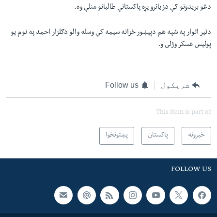
دغو بريدونو کې دزياترو پړه پاکستاني طالبانو منلې وه.
دتير اتوار په شپه هم دپيښور خزانه سيمه کې وسله والو دګلزار احمد په نوم يو
پوليس عسکر وژلى و.
شریکول
Follow us
This item is part of
خبرونه
پاکستان
پښتونخوا
FOLLOW US