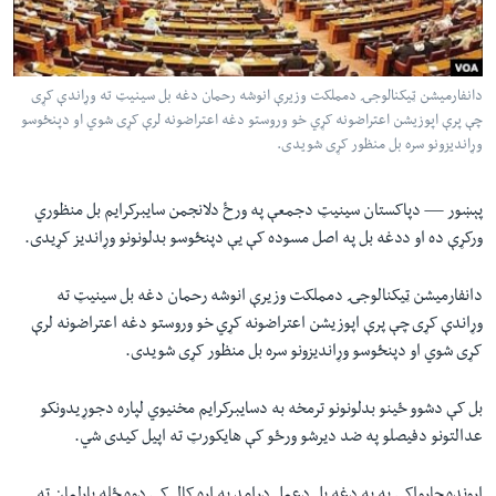
لته
اداریه
ه
خکې
Learning English
رکزي
دانفارميشن ټيکنالوجۍ دمملکت وزيرې انوشه رحمان دغه بل سينيټ ته وړاندې کړى
چې پرې اپوزيشن اعتراضونه کړي خو وروستو دغه اعتراضونه لرې کړى شوي او دپنځوسو
ټون
FOLLOW US
وړانديزونو سره بل منظور کړى شويدى.
ه
اوړئ
پېښور —
دپاکستان سينيټ دجمعې په ورځ دلانجمن سايبرکرايم بل منظوري
ورکړې ده او ددغه بل په اصل مسوده کې يې دپنځوسو بدلونونو وړانديز کړيدى.
ژبې
دانفارميشن ټيکنالوجۍ دمملکت وزيرې انوشه رحمان دغه بل سينيټ ته
وړاندې کړى چې پرې اپوزيشن اعتراضونه کړي خو وروستو دغه اعتراضونه لرې
کړى شوي او دپنځوسو وړانديزونو سره بل منظور کړى شويدى.
بل کې دشوو ځينو بدلونونو ترمخه به دسايبرکرايم مخنيوي لپاره دجوړيدونکو
عدالتونو دفيصلو په ضد ديرشو ورځو کې هايکورټ ته اپيل کيدى شي.