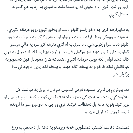
اړونده چارواکي به په دغه بل دعمل درامد په اړه کال کې دوه ځله پارلمان ته
راپور وړاندې کوي او دامنيتي ادارو دمداخلت مخنيوي په اړه به هم ګامونه
اخستل کيږي.
په سايبرترهه ګرۍ به دڅوارلسو کلونو دبند او پنځوو کروړو روپو جرمانه لګيږي،
په نفرت خورونکې وينا، فرقه واريت خورولو او مذهبي کرکې په خورولو به داوو
کلونو دبند سزا ورکولى شي.، دانټرنيټ له لارې دترهه ګرو سره په مالي مرستو
کولو به داوو کلونو دبند سزا ورکولى شي، دانټرنيټ ډيټا په غلط استعمال به درې
کاله دبند اولس لکه روپۍ جرمانه لګيږي، همدغه شان دموبايل فون دسمونو په
غيرقانوني توګه خرڅولو به پينځه کاله دبند او پينځه لکه روپۍ دجرمانې سزا
ورکولى شي.
دسايبرکرايم بل لمړۍ مسوده قومي اسمبلۍ سږکال داپريل په مياشت کې
منظوره کړې وه خو سينيټ کې دحزب اختلاف لويې ګوند پاکستان پيپلز پارټۍ او
نورو ګوندونو په دغه بل تحفظات څرګند کړي وو چې له دې وروستو دا اړونده
قايمه کميټۍ ته ليږل شوى و.
دسينيټ دقايمه کميټۍ دمنظورۍ څخه وروستو په دغه بل دجمعې په ورځ