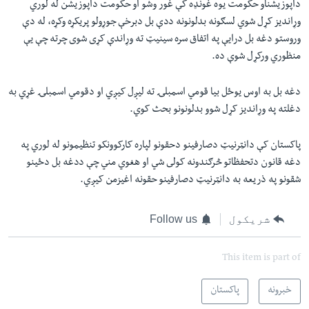
داپوزيشناو حکومت يوه غونډه کې غور وشو او حکومت داپوزيشن له لوري
وړانديز کړل شوي لسګونه بدلونونه ددې بل دبرخې جوړولو پريکړه وکړه، له دې
وروستو دغه بل درايې په اتفاق سره سينيټ ته وړاندې کړى شوى چرته چې يې
منظوري ورکړل شوې ده.
دغه بل به اوس يوځل بيا قومي اسمبلۍ ته ليږل کيږي او دقومي اسمبلۍ غړي به
دغلته په وړانديز کړل شوو بدلونونو بحث کوي.
پاکستان کې دانټرنيټ دصارفينو دحقونو لپاره کارکوونکو تنظيمونو له لوري په
دغه قانون دتحفظاتو څرګندونه کولى شي او هغوي مني چې ددغه بل دځينو
شقونو په ذريعه به دانټرنيټ دصارفينو حقونه اغيزمن کيږي.
شریکول
Follow us
This item is part of
خبرونه
پاکستان