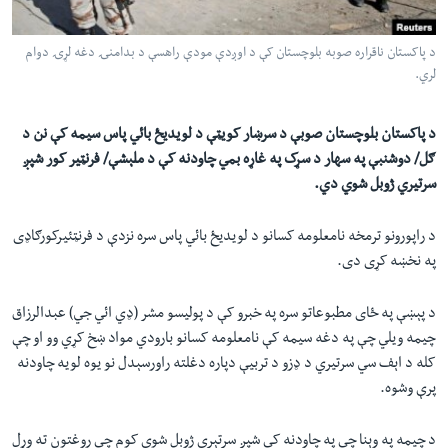
لته
اداریه
ه
د پاکستان ناقراره صوبه بلوچستان کې د اوږدې مودې راهسې د بدامنۍ دغه لړۍ دوام
خکې
Learning English
لري.
رکزي
ټون
FOLLOW US
د پاکستان بلوچستان صوبې د سرښار کويټې د لویدیځ بائي پاس سيمه کې نن د
ه
ګل/ دوشنبې په سهار د سړک په غاړه بمي چاودنه کې د ملېشې/ فرنټیر کور شپږ
اوړئ
سرتیري ژوبل شوي دي.
ژبې
د راپورونو ترمخه نامعلومه کسانو د لویدیځ بائي پاس سره نزدې د فرنټئيرکورګاډی
په نخښه کړی دی.
د پېښې په ځای مطبوعاتو سره په خبرو کې د پوليسو مشر (ډي ائي جي) عبدالرزاق
چيمه ويلي چې په دغه سيمه کې نامعلومه کسانو بارودي مواد ښخ کړي وو او چې
کله د اېف سي سرتيري د ډزو د تربيې دپاره دغلته راورسېدل نو يوه لويه چاودنه
پرې وشوه.
د چيمه په وېنا چې په چاودنه کې شپږ سرتېري ژوبل شوي کوم چې روغتون ته وړل