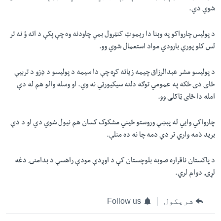
شوي دي.
د پوليس چارواکو په وېنا دا رېموټ کنټرول بمي چاودنه وه چې پکې د اته ؤ نه تر
لس کلو پورې بارودي مواد استعمال شوي وو.
د پوليسو مشر عبدالرزاق چيمه زياته کړه چې دا سيمه د پوليسو د ډزو د تربيې
ځای دی ځکه په عمومي توګه دلته سيکيورټي نه وي. او وسله والو هم له دې
امله دا ځای ټاکلی وو.
چارواکي وايي له پېښې وروستو ځیني مشکوک کسان هم نيول شوي دي او د دې
بريد ذمه واري تر دې دمه چا نه ده منلې.
د پاکستان ناقراره صوبه بلوچستان کې د اوږدې مودې راهسې د بدامنۍ دغه
لړۍ دوام لري.
شریکول
Follow us