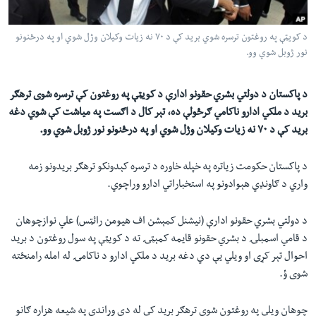
لته
اداریه
ه
د کويټې په روغتون ترسره شوي برید کې د ۷۰ نه زیات وکیلان وژل شوي او په درځنونو
خکې
Learning English
نور ژوبل شوي وو.
رکزي
ټون
FOLLOW US
د پاکستان د دولتي بشري حقونو ادارې د کويټې په روغتون کې ترسره شوی ترهګر
ه
برید د ملکي ادارو ناکامي ګرځولې ده، تېر کال د اګست په میاشت کې شوي دغه
اوړئ
برید کې د ۷۰ نه زیات وکیلان وژل شوي او په درځنونو نور ژوبل شوي وو.
ژبې
د پاکستان حکومت زیاتره په خپله خاوره د ترسره کېدونکو ترهګر بریدونو زمه
واري د ګاونډي هېوادونو په استخباراتي ادارو وراچوي.
د دولتي بشري حقونو ادارې (نیشنل کمېشن اف هیومن رائټس) علي نوازچوهان
د قامي اسمبلۍ د بشري حقونو قایمه کمېټۍ ته د کویټې په سول روغتون د برید
احوال تېر کړی او ویلي یې دي دغه برید د ملکي ادارو د ناکامۍ له امله رامنځته
شوی ؤ.
چوهان ویلي په روغتون شوي ترهګر برید کې له دې وړاندې په شیعه هزاره ګانو