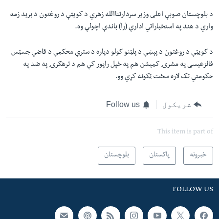
د بلوچستان صوبې اعلی وزیر سردارثناالله زهري د کویټې د روغتون د برید زمه
واري د هند په استخباراتي ادارې (را) باندې اچولې وه.
د کویټې د روغتون د پېښې د پلټنو کولو دپاره د سترې محکمې د قاضي جسټس
فائزعیسی په مشرۍ کمېشن هم په خپل راپور کې هم د ترهګرۍ په ضد په
حکومتي تګ لاره سخت ټکونه کړي وو.
شریکول
Follow us
This item is part of
خبرونه
پاکستان
بلوچستان
FOLLOW US