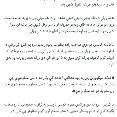
باندې د بریدونو طریقه کارول شوې وه.
هغه ویلي د دغه پېښې ځينې عېني شاهدانو دا هم ویلي چې د برید نه سمدست
وروستو یو تن د دغه ځای ویډیو جوړوله او داسې ویل کيږي چې دغه تن نیول
شوی خو تراوسه يې په اړه کومو حکومتي ادارو څه نه دي ویلي.
د قایمه کمېټۍ یو غړي صاحب زاده یعقوب ډیوه ریډیو سره په خبرو کې ویلي د
ادارې مشر ته يې ویلي چې د دغه برید په ناکامۍ کې يې د زمه وارو چارواکو په
اړوند کوم ګامونه پورته کړی شوي په ۱۵ ورځو کې دې ورته هغه رپورټ وړاندې
کړي.
((څنګه سیکیورټي چې په یوه عدالتي احاطه کې پکار ده داسې معلوميږي چې
دغه شان سیکیورټي هلته نه وه د هغوي د خبرونه داسې معلومېده خو د رپورټ
وروستو به هر څه معلوم شي)).
د کمېټۍ غړو له دې وړاندې هم د کویټې د پېښو په تړاؤ په حکومتي ادارو سخت
ټکونه کړي او د بلوچستان صوبې د مشر سېکتر لرې کولو سفارش يې کړی دی.