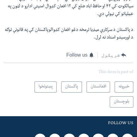
سيالکوټ کې ۴۲ او حافظ اباد ضلع کې ۱۲ افغان کډوال امنيتي ادارو د لټون په
عملياتو کې نيولي دي.
د پاکستان د سرکاري ميډيا ترمخه دغو افغان کډوالوپاکستان کې په قانوني توګه
د اورسېدو اسناد نه لرل.
شریکول
Follow us
This item is part of
خبرونه
افغانستان
پاکستان
پښتونخوا
بلوچستان
FOLLOW US