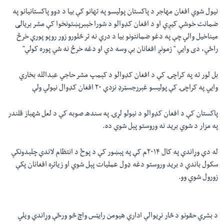
نيول شوي افغان مهاجر د پاکستان پوليسو په تهانو کې بيا د دوو پاکستانيانو په
ضمانت خوشې کيږي او د افغان کډوالو د شورا خېبرپښتونخوا کې مشر بريالی
ميناخيل وائي چې په دغو ضمانتونو بيا د درې نه تر څلورو زور روپو پورې خرڅ
راځي، دی وايي " زمونږ افغانان بې وسه دي او دغه خرڅ نه شي پوره کولې
"
بل لور ته په کراچۍ کې د افغان کډوالو د کېمپ مشر حاجي عبدالله بخاري
وايي په کراچۍ کې پوليسو غېررجسټرډ نزدې ۲۰ افغان کډوال نيولي ولې
پاکستان کې د افغان کډوالو د نيولو لړۍ په سندهـ صوبه کې د لعل شهباز قلندر
په مزار د شوي برید نه وروستو پېل شوې ده.
له دې وړاندې په کال ۲۰۱۴م کې په پېښور کې د پوځ د انتظام لاندې چلېدونکي
سکول باندې د بريد وروستو دغه ډول عمليات پېل شوي او زياتره افغانان پکې
زورول شوي وو.
د بشري حقونو د څار نړیوالې ادارې هیومن رایټس واچ څو ورځې وړاندې ویلي