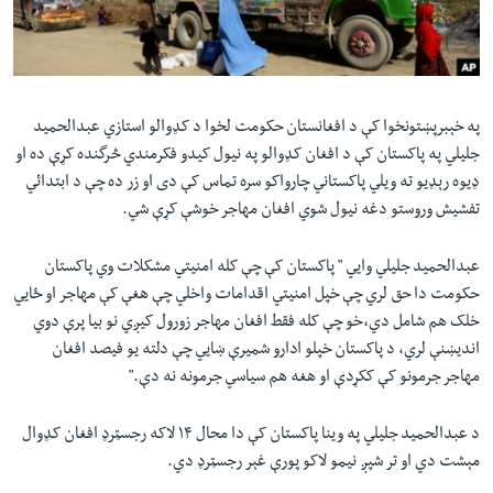
لته
اداریه
ه
خکې
Learning English
رکزي
ټون
په خېبرپښتونخوا کې د افغانستان حکومت لخوا د کډوالو استازي عبدالحميد
FOLLOW US
ه
جليلي په پاکستان کې د افغان کډوالو په نیول کیدو فکرمندي څرگنده کړې ده او
اوړئ
ډيوه رېډيو ته ويلي پاکستاني چارواکو سره تماس کې دی او زر ده چې د ابتدائي
تفشيش وروستو دغه نيول شوي افغان مهاجر خوشې کړې شي.
ژبې
عبدالحمید جليلي وايي " پاکستان کې چې کله امنيتي مشکلات وي پاکستان
حکومت دا حق لري چې خپل امنيتي اقدامات واخلي چې هغې کې مهاجر او ځايي
خلک هم شامل دي،خو چې کله فقط افغان مهاجر زورول کيږي نو بيا پرې دوي
انديښنې لري، د پاکستان خپلو ادارو شميرې ښايي چې دلته يو فيصد افغان
مهاجر جرمونو کې ککړدې او هغه هم سياسي جرمونه نه دې."
د عبدالحميد جليلي په وينا پاکستان کې دا محال ۱۴ لاکه رجسټرډ افغان کډوال
مېشت دي او تر شپږ نيمو لاکو پورې غېر رجسټرډ دي.