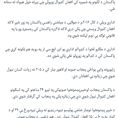
پاکستان د لکونو په شمېره کې افغان کډوال زورولي چې بیرته خپل هیواد ته ستانه
شي
.
ادارې ویلي د کال ۲۰۱۶م د جولایۍ د میاشتې راهسې پاکستان په زور شپږ لاکه
افغان کډوال ویستي چې پکې درې لاکه ۶۵زره پاکستان کې رجسټرډ وو یا په
قانوني توګه يي نوم لیکنه شوي وه
.
ادارې د ملګرو لخوا د کډوالو ادارې يو اېن اېچ سي ار په رويه هم ټکونه کړي چې
پاکستان کې د کډالو په زورولو غلې پاتې شوې ده.
راپورونه وايي یواځې پنجاب صوبه او لاهور ښار کې د ۲۰۵ نه زيات کسان نيول
شوي چې زیاتره یې افغانان دي.
د پاکستان پنجاب اوخېبرپښتونخوا صوبوکې په تيرو ۲۴ ساعتو کې په لسګونو
افغان کډوال نيول شوي دي چې زیاتره پکې په پنجاب کې گرفتار شوي دي.
د خېپر پښتونخوا نوښار ضلعې پوليسو ډيوه ريډيو ته ويلي تيره ورځ يي ۲۹ او د
اتوار په ورځ يي ۱۵ افغان کډوال نيولي دي. هم دغسې د پنجاب صوبې