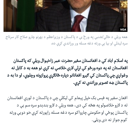
لته
اداریه
ه
خکې
Learning English
رکزي
ټون
FOLLOW US
هغه ويلي د خالي/شنبې په ورځ يې د پاکستان د وزیراعظم د بهرنو چارو صلاح کار سرتاج
ه
سره ليدلي او بیا يې ورته دغه مسله ور وړاندې کړې ده،
اوړئ
په اسلام اباد کې د افغانستان سفير حضرت عمر زاخېوال ويلي که پاکستان
ژبې
افغانستان ته په دوه ورځو کې تړلې لارې خلاصې نه کړې نو هغه به د کابل نه
وغواړي چې پاکستان کې ګېرو افغانانو دپاره ځانګړي پروازونه وچلوي، او دا به د
پاکستان ښه تصوير وړاندې نه کړي.
افغان سفیر په فېس بک خپل پېغام کې ليکلي چې د پاکستان د لوري افغانستان
ته د لارو خلاصولو په هڅه کې دی، هغه ويلي د لارو بندېدو سره سم يې د
پاکستان پوځي او حکومتي چارواکو سره دغه مسله راپورته کړې خو دويې ورته
کوم جواز نه دی ويلی.