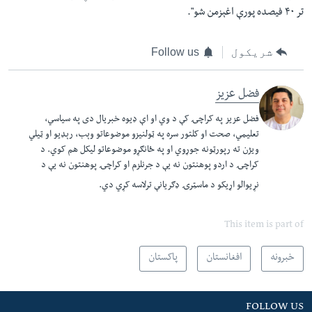
تر ۴۰ فيصده پورې اغېزمن شو".
شریکول
Follow us
فضل عزیز
فضل عزيز په کراچۍ کې د وي او اې ډيوه خبريال دی په سياسي،
تعليمي، صحت او کلتور سره په ټولنيزو موضوعاتو وېب، رېډيو او ټيلي
ويژن ته رپورټونه جوړوي او په ځانګړو موضوعاتو ليکل هم کوي. د
کراچۍ د اردو پوهنتون نه يې د جرنلزم او کراچۍ پوهنتون نه يې د
نړيوالو اړيکو د ماسټرۍ ډګريانې ترلاسه کړي دي.​
This item is part of
خبرونه
افغانستان
پاکستان
FOLLOW US