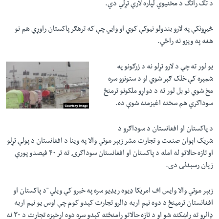
د تګ راتګ د مخنيوي لپاره لارې تړلي دي.
څيړونکې په لارو بندولو نيوکې کوي او وايي چې که ترهګر پاکستان راوړي هم نو
هغه په ويزو نه راځي.
یو لور ته چې د لارو تړلو نه د زرګونو په
شمېره کې خلک ګېر شوي او د ستونزو سره
مخ شوي نو بل لور ته د دواړو ملکونو ترمنځ
سوداګري هم سخته اغېزمنه شوې ده.
د پاکستان او افغانستان د سوداګرو د
شريک اېوان صنعت و تجارت مشر زبېر موتي والا په وينا د افغانستان د پولې تړلو
او تازه حالاتو له امله د پاکستان او افغانستان سوداګرۍ ته تر ۴۰ فيصدو پورې
زیان رسېدلی دی.
زبېر موتي والا وایس اف امريکا ډيوه ريډیو سره په خبرو کې ويلي "د پاکستان او
افغانستان ترمينځ د دوه نيم اربه ډالرو تجارت کېدو کوم چې اوس يو نيم اربه
ډالرو ته راښکته شو او د تازه حالاتو رامنځته کېدو سره دوه اړخيزه تجارت د ۳۰ نه