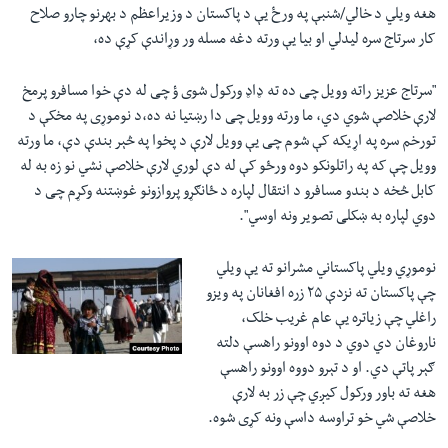
هغه ويلي د خالي/شنبې په ورځ يې د پاکستان د وزیراعظم د بهرنو چارو صلاح
کار سرتاج سره ليدلي او بیا يې ورته دغه مسله ور وړاندې کړې ده،
"سرتاج عزیز راته وویل چی ده ته ‌‌‌‌‌‌ډا‌‌‌‌‌‌ډ ورکول شوی ‌ؤ چی له دې خوا مسافرو پرمخ
لارې خلاصې شوي دي، ما ورته وویل چی دا رښتیا نه ده،د نوموړی په مخکې د
تورخم سره په اړیکه کې شوم چی يې وویل لارې د پخوا په څېر بندې دې، ما ورته
وویل چې که په راتلونکو دوه ورځو کې له دې لوري لارې خلاصې نشي نو زه به له
کابل څخه د بندو مسافرو د انتقال لپاره د ځانګړو پروازونو غوښتنه وکړم چی د
دوي لپاره به ښکلی تصویر ونه اوسي".
نوموړي ويلي پاکستاني مشرانو ته يې ویلي
چې پاکستان ته نزدې ۲۵ زره افغانان په ویزو
راغلي چې زياتره يې عام غريب خلک،
ناروغان دي دوي د دوه اوونو راهسې دلته
ګېر پاتې دي. او د تېرو دووه اوونو راهسې
هغه ته باور ورکول کيږي چې زر به لارې
خلاصې شي خو تراوسه داسې ونه کړی شوه.