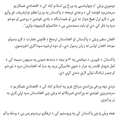
نوموړي ويلي "د چهارشنبی په ورځ يې اسلام اباد کې د اقتصادي همکاريو
سرمشريزه غونډه کې د وعدې ترمخه د پاکستان په وزيراعظم نوازشريف غږ وکړو
چې د لارو تړل هيڅ جواز نه لري او همدارنګه د یادې غونډې د روحیې او موخو
سره په ټکر کې دي او باید سمدستي یې د خلاصولو لارښوونه وکړی".
افغان سفير ويلي د پاکستان او افغانستان ترمنځ د قانوني تجارت د لارو بندولو
موخه افغان اولس ته زيان رسول دي، او دوه اړخيزه سوداګري اغېزمنوي.
پاکستان د فرورۍ د مياشتې په ۱۶م نېټه د سندهـ صوبې په سېهون سیمه کې د
لعل شهباز قلندر په مزار د شوي ځانمرګي برید په سبا له افغانستان سره د تورخم
او چمن ترڅنګ ټولې لارې بندې کړي دي.
نزدې نهه ورځې وړاندې سرتاج عزيز په اسلام اباد کې د اقتصادي همکاريو د
سرمشريزې غونډې نه وړاندې خبريالانو ته ويلي چې افغانستان سره تړلې لارې به
زر پرانيزي.
هغه ويلي ؤ چې پاکستان کې په وروستيو کې د ترهګرو بریدونو پس يې د وسله والو