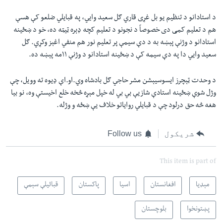
د استادانو د تنظیم یو بل غړی قاري ګل سعید وایي، په قبایلي ضلعو کې هسې
هم د تعلیم کمی دی خصوصاً د نجونو د تعلیم کچه ډېره ټیټه ده، خو د ښځینه
استادانو د وژنې پېښه به د دې سیمې پر تعلیم نور هم منفي اغېز وکړي. ګل
سعید وایي دا په دې سیمه کې د ښځینه استادانو د وژنې ۱۱مه پېښه ده.
د وحدت ټېچرز ایسوسیېشن مشر حاجي ګل بادشاه وي.او.اې ډیوه ته وویل، چې
وژل شوې ښځینه استادې شازیې بي بي له خپل مېړه څخه خلع اخیستې وه، نو بیا
هغه څه حق درلود چې د قبایلي روایاتو خلاف یې ښځه و وژله.
شریکول
Follow us
This item is part of
مېډیا
افغانستان
اسیا
پاکستان
قبائیلې سېمې
پښتونخوا
بلوچستان