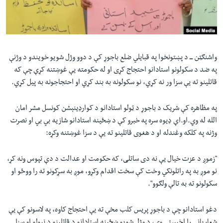
لته
اداریه
ه
خکې
Learning English
رکزي
ټون
واشنګټن ـــ د پښتونخوا په قبایلي ضلع باجوړ کې د دوو وژل شویو خویندو د وژنې
FOLLOW US
ه
په ضد د سکولونو استادانو احتجاج کړی او له حکومته یې غوښتنه کړې چې که
اوړئ
قاتلینو ته یې سزا ور نه کړي، نو سکولونه به بند کړي او احتجاجونه به پیل کړي.
په مظاهره کې شریک د باجوړ د ټولو استادانو د کوارډینېشن کونسل مشر امان
ژبې
الله له وي.او.اې ډیوه سره په خبرو کې د ښځینه استادانو شازیه بي بي او نصرت
وژنه په کلکه وغندله او د هغوی قاتلینو ته یې د سزا غوښتنه وکړه:
"
زموږ د عزت خیال یې نه دی ساتلی، که حکومت او عدالت د دې تپوس ونه کړ،
نو موږ به په راتلونکي وخت کې سخت اقدام وکړو، موږ به سړکونو ته را ووځو او
سکولونو ته به تالې ولګوو
"
.
دغو استادانو چې د باجوړ پریس کلب مخې ته یې احتجاج کاوه، په لاسونو کې یې