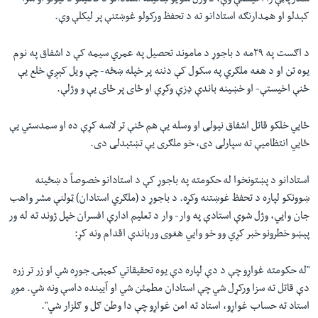
شعارپاڼې را اخیستې وې، د وژل شویو ښځینه استادانو د قاتلینو د نیولو او سزا
کېدلو او همدارنګه استادانو ته د تحفظ ورکولو غوښتنې پر لیکلې وې.
د اګست په ۲۹مه د باجوړ د ماموند تحصیل په عمري سیمه کې د اشفاق په نوم
یوه تن او د هغه ملګري په سکول کې دننه پر خپله ښځه- چې ویل کېږي خلع یې
ځنې اخیستې- او خښینه باندې ډزې وکړې او ځای پر ځای یې و وژلې.
ځایي خلکو قاتل اشفاق نیولی او وسله یې هم ځنې تر لاسه کړې ده او سمدستي یې
ځایي انتظامیې ته سپارلی دی، خو ملګری یې تښتېدلی دی.
استادانو د پښتونخوا له حکومته په باجوړ کې د استادانو خصوصاً د ښځینه
ښوونکو لپاره د تحفظ غوښتنه وکړه. د باجوړ د (ملګري استادان) ټولنې مشر واهب
جان وایي، وژل شوې استادې په وار- وار د تعلیم ادارې افسران خپل ژوند ته له ور
پېښو خطرونو خبر کړي وو خو وایي هغوی ورباندې اقدام ونه کړ:
"
له حکومته غواړو چې د دې لپاره دې یوه تحقیقاتي کمېټۍ جوړه شي او زر تر زره
دې قاتل ته سزا ورکړل شي چې استادان مطمئن شي او آیینده داسې ونه شي. موږ
استاد ته حساب غواړو، استاد ته امن غواړو چې دا وطن ګل و ګلزار شي
"
.