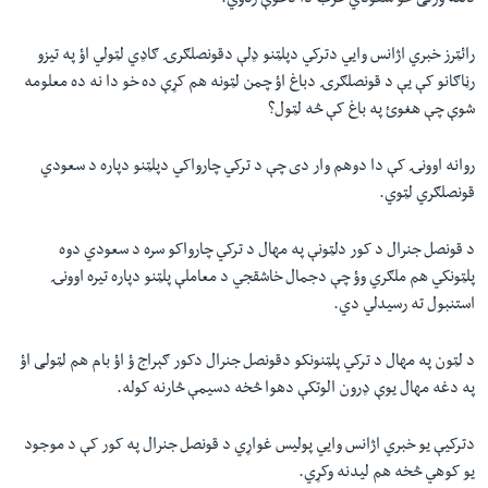
دننه وژلی خو سعودي عرب دا دعوې ردوي.
رائټرز خبري اژانس وایي دترکي دپلټنو ډلې دقونصلګرۍ ګاډي لټولي اؤ په تیزو
رڼاګانو کې یې د قونصلګرۍ دباغ اؤ چمن لټونه هم کړې ده خو دا نه ده معلومه
شوې چې هغوئ په باغ کې څه لټول؟
روانه اوونۍ کې دا دوهم وار دی چې د ترکي چارواکي دپلټنو دپاره د سعودي
قونصلګري لټوي.
د قونصل جنرال د کور دلټونې په مهال د ترکي چارواکو سره د سعودي دوه
پلټونکي هم ملګري وؤ چې دجمال خاشقجي د معاملې پلټنو دپاره تیره اوونۍ
استنبول ته رسیدلي دي.
د لټون په مهال د ترکي پلټنونکو دقونصل جنرال دکور ګېراج ؤ اؤ بام هم لټولی اؤ
په دغه مهال یوې ډرون الوتکې دهوا څخه دسیمې څارنه کوله.
دترکیې یو خبري اژانس وایي پولیس غواړي د قونصل جنرال په کور کې د موجود
یو کوهي څخه هم لیدنه وکړي.