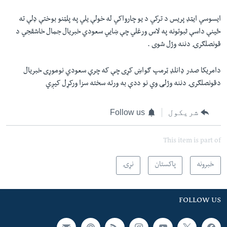
ایسوسي ایټډ پریس د ترکي د یو چارواکي له خولې یلي په پلټنو بوختې ډلې ته
ځینې داسې ثبوتونه په لاس ورغلي چې ښایي سعودي خبریال جمال خاشقجي د
قونصلګرۍ دننه وژل شوی .
دامریکا صدر ډانلډ ټرمپ ګواښ کړی چې که چرې سعودي نوموړی خبریال
دقونصلګرۍ دننه وژلی وي نو ددې به ورته سخته سزا ورکړل کیږي
شریکول
Follow us
This item is part of
خبرونه
پاکستان
نړۍ
FOLLOW US