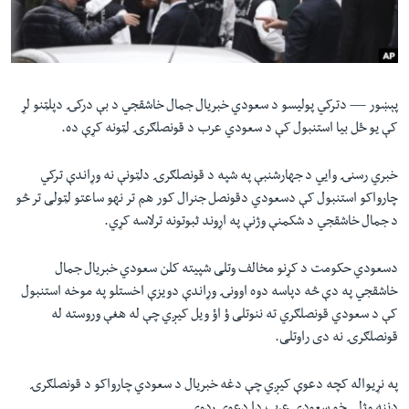
لته
اداریه
ه
خکې
Learning English
رکزي
ټون
پېښور —
دترکي پولیسو د سعودي خبریال جمال خاشقجي د بې درکۍ دپلټنو لړ
FOLLOW US
ه
کې یو ځل بیا استنبول کې د سعودي عرب د قونصلګرۍ لټونه کړې ده.
اوړئ
خبري رسنۍ وایي د جهارشنبې په شپه د قونصلګرۍ دلټونې نه وړاندې ترکي
چارواکو استنبول کې دسعودي دقونصل جنرال کور هم تر نهو ساعتو لټولی تر څو
ژبې
د جمال خاشقجي د شکمنې وژنې په اړوند ثبوتونه ترلاسه کړي.
دسعودي حکومت د کړنو مخالف وتلی شپیته کلن سعودي خبریال جمال
خاشقجي په دې څه دپاسه دوه اوونۍ وړاندې دویزې اخستلو په موخه استنبول
کې د سعودي قونصلګري ته ننوتلی ؤ اؤ ویل کیږي چې له هغې وروسته له
قونصلګرۍ نه دی راوتلی.
په نړیواله کچه دعوې کیږي چې دغه خبریال د سعودي چارواکو د قونصلګرۍ